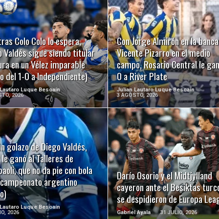
LEER MÁS
LEER MÁS
ras Colo Colo lo espera,
Con Jorge Almirón en la banca
 Valdés sigue siendo titular
Vicente Pizarro en el medio
ura en un Vélez imparable
campo, Rosario Central le gan
o del 1-0 a Independiente)
0 a River Plate
 Lautaro Luque Besoaín
Julian Lautaro Luque Besoaín
TO, 2026
3 AGOSTO, 2026
n golazo de Diego Valdés,
LEER MÁS
LEER MÁS
 le ganó al Talleres de
oli, que no da pie con bola
Darío Osorio y el Midtjylland
l campeonato argentino
cayeron ante el Besiktas turc
o)
se despidieron de Europa Lea
 Lautaro Luque Besoaín
IO, 2026
Gabriel Ayala
31 JULIO, 2026