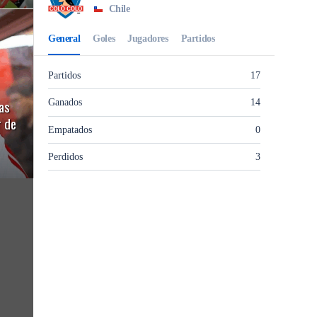
as
r de