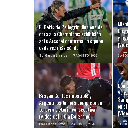
LEER MÁS
Mient
El Betis de Pellegrini ilusiona de
Diego
cara a la Champions: exhibición
y fig
ante Arsenal confirma un equipo
(Vide
cada vez más sólido
Julian
Sol Garcia Lineros
7 AGOSTO, 2026
3 AGOS
Con u
LEER MÁS
Vélez
Brayan Cortés imbatible y
Sampa
Argentinos Juniors completo su
en e
tercera victoria consecutiva
(Vide
(Video del 1-0 a Belgrano)
Julian
Francisca Suazo
2 AGOSTO, 2026
31 JUL