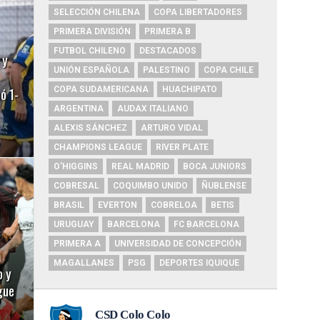
SELECCIÓN CHILENA
COPA LIBERTADORES
PRIMERA DIVISIÓN
PRIMERA B
FUTBOL CHILENO
DESTACADOS
 y
UNIÓN ESPAÑOLA
PALESTINO
COPA CHILE
ó 1-
COPA SUDAMERICANA
HUACHIPATO
ARGENTINA
AUDAX ITALIANO
ALEXIS SÁNCHEZ
ARTURO VIDAL
CHAMPIONS LEAGUE
RIVER PLATE
O'HIGGINS
REAL MADRID
BOCA JUNIORS
COBRESAL
COQUIMBO UNIDO
ÑUBLENSE
BRASIL
EVERTON
COBRELOA
BETIS
URUGUAY
BARCELONA
FC BARCELONA
PRIMERA A
UNIVERSIDAD DE CONCEPCIÓN
MAGALLANES
PSG
DEPORTES IQUIQUE
o y
gue