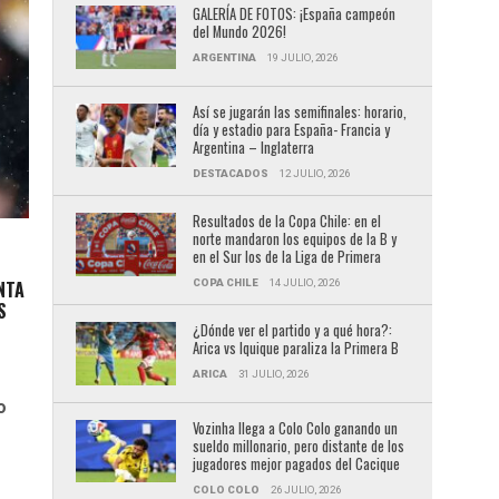
GALERÍA DE FOTOS: ¡España campeón
del Mundo 2026!
ARGENTINA
19 JULIO, 2026
Así se jugarán las semifinales: horario,
día y estadio para España- Francia y
Argentina – Inglaterra
DESTACADOS
12 JULIO, 2026
Resultados de la Copa Chile: en el
norte mandaron los equipos de la B y
en el Sur los de la Liga de Primera
COPA CHILE
14 JULIO, 2026
NTA
S
¿Dónde ver el partido y a qué hora?:
Arica vs Iquique paraliza la Primera B
ARICA
31 JULIO, 2026
o
Vozinha llega a Colo Colo ganando un
sueldo millonario, pero distante de los
jugadores mejor pagados del Cacique
COLO COLO
26 JULIO, 2026