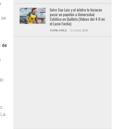
n
Entre San Luis y el árbitro le hicieron
pasar un papelón a Universidad
s se
Católica en Quillota (Videos del 4-0 en
el Lucio Fariña)
COPA CHILE
12 JULIO, 2026
s de
s
do
to
 La