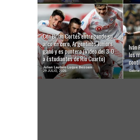
LEER MÁS
Con Brian Cortés entregando su
arco en cero, Argentinos Juniors
Iván
ganó y es puntero (Video del 3-0
los 
a Estudiantes de Río Cuarto)
cont
Julian Lautaro Luque Besoaín
29 JULIO, 2026
Gabrie