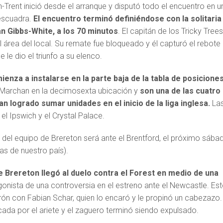
-Trent inició desde el arranque y disputó todo el encuentro en u
 escuadra.
El encuentro terminó definiéndose con la solitaria
n Gibbs-White, a los 70 minutos
. El capitán de los Tricky Tree
l área del local. Su remate fue bloqueado y él capturó el rebote
e le dio el triunfo a su elenco.
enza a instalarse en la parte baja de la tabla de posicione
 Marchan en la decimosexta ubicación y
son una de las cuatro
n logrado sumar unidades en el inicio de la liga inglesa.
La
, el Ipswich y el Crystal Palace.
 del equipo de Brereton será ante el Brentford, el próximo sába
as de nuestro país).
Brereton llegó al duelo contra el Forest en medio de una
gonista de una controversia en el estreno ante el Newcastle. Es
rón con Fabian Schar, quien lo encaró y le propinó un cabezazo.
cada por el ariete y el zaguero terminó siendo expulsado.