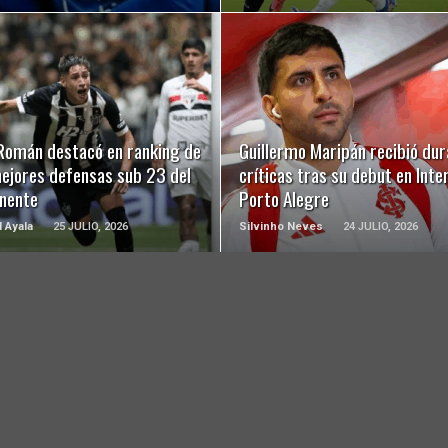
LEER MÁS
LEER MÁS
 Román destacó en ranking de
Guillermo Maripán recibió dur
mejores defensas sub 23 del
críticas tras su debut en Inte
inente
Porto Alegre
l Ayala
25 JULIO, 2026
Silvinho Neves
24 JULIO, 2026