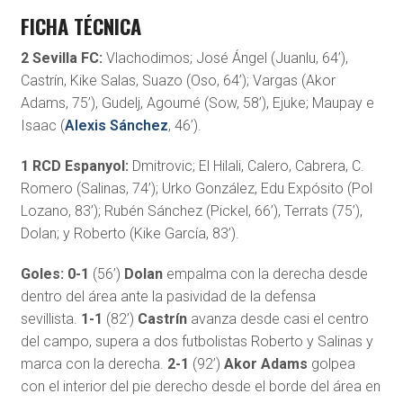
FICHA TÉCNICA
2 Sevilla FC:
Vlachodimos; José Ángel (Juanlu, 64’),
Castrín, Kike Salas, Suazo (Oso, 64’); Vargas (Akor
Adams, 75’), Gudelj, Agoumé (Sow, 58’), Ejuke; Maupay e
Isaac (
Alexis Sánchez
, 46’).
1 RCD Espanyol:
Dmitrovic; El Hilali, Calero, Cabrera, C.
Romero (Salinas, 74’); Urko González, Edu Expósito (Pol
Lozano, 83’); Rubén Sánchez (Pickel, 66’), Terrats (75’),
Dolan; y Roberto (Kike García, 83’).
Goles:
0-1
(56’)
Dolan
empalma con la derecha desde
dentro del área ante la pasividad de la defensa
sevillista.
1-1
(82’)
Castrín
avanza desde casi el centro
del campo, supera a dos futbolistas Roberto y Salinas y
marca con la derecha.
2-1
(92’)
Akor Adams
golpea
con el interior del pie derecho desde el borde del área en