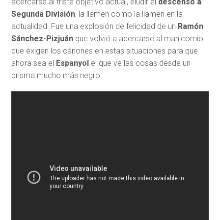
acercarse al triste objetivo actual, eludir el
descenso a
Segunda División
, la llamen como la llamen en la
actualidad. Fue una explosión de felicidad de un
Ramón
Sánchez-Pizjuán
que volvió a acercarse al manicomio
que exigen los cánones en estas situaciones para que
ahora sea el
Espanyol
el que ve las cosas desde un
prisma mucho más negro.