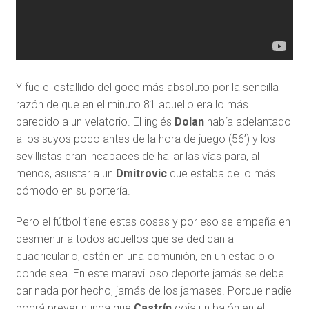
Y fue el estallido del goce más absoluto por la sencilla
razón de que en el minuto 81 aquello era lo más
parecido a un velatorio. El inglés
Dolan
había adelantado
a los suyos poco antes de la hora de juego (56’) y los
sevillistas eran incapaces de hallar las vías para, al
menos, asustar a un
Dmitrovic
que estaba de lo más
cómodo en su portería.
Pero el fútbol tiene estas cosas y por eso se empeña en
desmentir a todos aquellos que se dedican a
cuadricularlo, estén en una comunión, en un estadio o
donde sea. En este maravilloso deporte jamás se debe
dar nada por hecho, jamás de los jamases. Porque nadie
podrá prever nunca que
Castrín
coja un balón en el