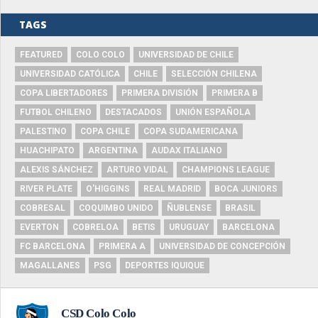
TAGS
FEATURED
COLO COLO
UNIVERSIDAD DE CHILE
UNIVERSIDAD CATÓLICA
CHILE
SELECCIÓN CHILENA
COPA LIBERTADORES
PRIMERA DIVISIÓN
PRIMERA B
FUTBOL CHILENO
DESTACADOS
UNIÓN ESPAÑOLA
PALESTINO
COPA CHILE
COPA SUDAMERICANA
HUACHIPATO
ARGENTINA
AUDAX ITALIANO
ALEXIS SÁNCHEZ
ARTURO VIDAL
CHAMPIONS LEAGUE
RIVER PLATE
O'HIGGINS
REAL MADRID
BOCA JUNIORS
COBRESAL
COQUIMBO UNIDO
ÑUBLENSE
BRASIL
EVERTON
COBRELOA
BETIS
URUGUAY
BARCELONA
FC BARCELONA
PRIMERA A
UNIVERSIDAD DE CONCEPCIÓN
MAGALLANES
PSG
DEPORTES IQUIQUE