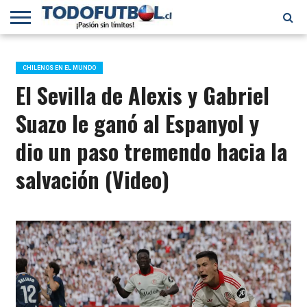
PRIMERA
DIVISIÓN
PRIMERA
SELECCIÓN
CHILENOS
FÚTBOL
B
CHILENA
EN EL
INTERNACIONAL
CHILENOS EN EL MUNDO
MUNDO
El Sevilla de Alexis y Gabriel
Suazo le ganó al Espanyol y
dio un paso tremendo hacia la
salvación (Video)