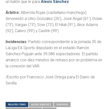
un balón que le para
Alexis Sánchez
.
Árbitro:
Alberola Rojas (castellano-manchego).
Amonestó a Urko González (26’), José Ángel (61’), Dolan
(73’), Vargas (73’), Sow (73’), El Hilali (91’), Akor Adams
(92’), Calero (99’) y Castrín (99’).
Incidencias:
Partido correspondiente a la jornada 35 de
LaLiga EA Sports disputado en el estadio Ramón
Sánchez-Pizjuán ante 39.086 espectadores. El partido
arrancó con diez minutos de retraso por un problema en
la conexión del VAR.
/Escrito por Francisco José Ortega para El Diario de
Sevilla
RELATED ITEMS
ALEXIS SÁNCHEZ
FEATURED