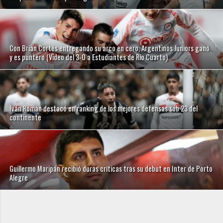
Con Brian Cortés entregando su arco en cero, Argentinos Juniors ganó
y es puntero (Video del 3-0 a Estudiantes de Río Cuarto)
Iván Román destacó en ranking de los mejores defensas sub 23 del
continente
Guillermo Maripán recibió duras críticas tras su debut en Inter de Porto
Alegre