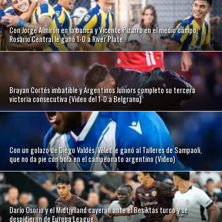
Con Jorge Almirón en la banca y Vicente Pizarro en el medio campo,
Rosario Central le ganó 1-0 a River Plate
Brayan Cortés imbatible y Argentinos Juniors completo su tercera
victoria consecutiva (Video del 1-0 a Belgrano)
Con un golazo de Diego Valdés, Vélez le ganó al Talleres de Sampaoli,
que no da pie con bola en el campeonato argentino (Video)
Darío Osorio y el Midtjylland cayeron ante el Besiktas turco y se
despidieron de Europa League