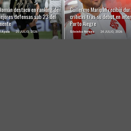
 Román destacó en ranking de
Guillermo Maripán recibió dur
mejores defensas sub 23 del
críticas tras su debut en Inte
inente
Porto Alegre
l Ayala
25 JULIO, 2026
Silvinho Neves
24 JULIO, 2026