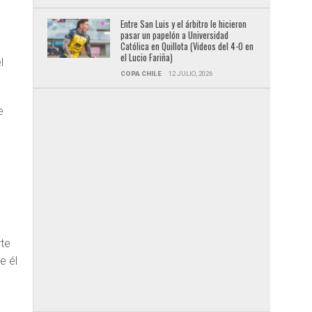
Entre San Luis y el árbitro le hicieron
pasar un papelón a Universidad
Católica en Quillota (Videos del 4-0 en
el Lucio Fariña)
l
COPA CHILE
12 JULIO, 2026
e
te
e él