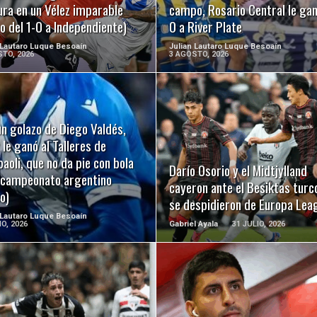
ura en un Vélez imparable
campo, Rosario Central le gan
o del 1-0 a Independiente)
0 a River Plate
 Lautaro Luque Besoaín
Julian Lautaro Luque Besoaín
TO, 2026
3 AGOSTO, 2026
n golazo de Diego Valdés,
LEER MÁS
LEER MÁS
 le ganó al Talleres de
oli, que no da pie con bola
Darío Osorio y el Midtjylland
l campeonato argentino
cayeron ante el Besiktas turc
o)
se despidieron de Europa Lea
 Lautaro Luque Besoaín
IO, 2026
Gabriel Ayala
31 JULIO, 2026
LEER MÁS
LEER MÁS