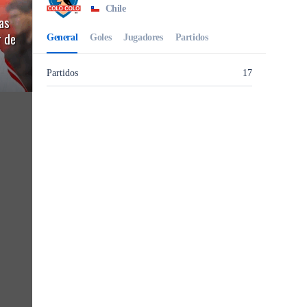
as
r de