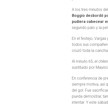
A los tres minutos d
Boggio desbordó po
pudiera cabecear en
segundo palo y la pel
En el festejo, Vargas 
todos sus compañero
cruzó toda la cancha p
Al minuto 65, el chile
sustituido por Mauric
En conferencia de pr
siempre motiva, así
del gol. Fue sacrific
pueda demostrar, tam
intentar. Y este sáb