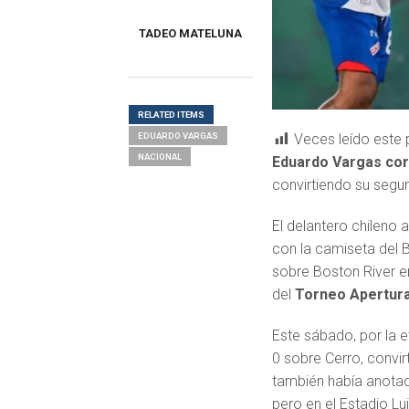
TADEO MATELUNA
RELATED ITEMS
Veces leído este 
EDUARDO VARGAS
NACIONAL
Eduardo Vargas cort
convirtiendo su segu
El delantero chileno 
con la camiseta del B
sobre Boston River e
del
Torneo Apertur
Este sábado, por la e
0 sobre Cerro, convi
también había anotad
pero en el Estadio L