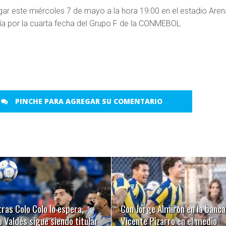
gar este miércoles 7 de mayo a la hora 19:00 en el estadio Aren
a por la cuarta fecha del Grupo F de la CONMEBOL
PINCHE PARA AGREGAR SU COMENTARIO
LEER MÁS
LEER MÁS
ras Colo Colo lo espera,
Con Jorge Almirón en la banca
 Valdés sigue siendo titular
Vicente Pizarro en el medio