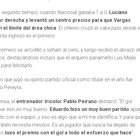
el segundo tiempo, cuando Nacional ganaba 1 a 0,
Luciano
r derecha y levantó un centro preciso para que Vargas
 el límite del área chica
. El chileno cruzó el cabezazo desde e
ota ingresó en el primero.
primero se arrodilló y señaló al cielo, y luego recibió el abrazo d
s, destacándose incluso que el arquero panameño Luis Mejía
ara felicitarlo.
no que jugó su quinto partido oficial como titular en el año fue
io Pereyra.
ensa, el
entrenador tricolor Pablo Peirano
destacó: “El gol
 que eso es muy bueno.
Eduardo hizo un muy buen partido
apar
ado con el equipo, y eso es algo que a mí me identifica, Y para qu
bién necesita minutos. Es un jugador que nunca ha dejado de
ado
tuvo el premio con el gol a todo el esfuerzo que hace
”.