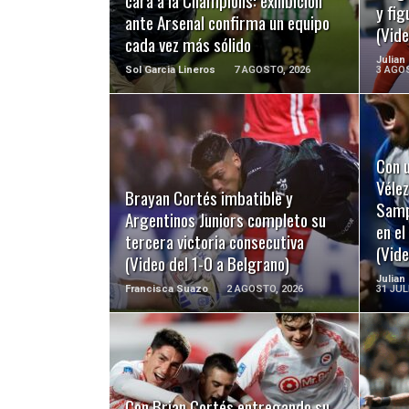
cara a la Champions: exhibición
y fig
ante Arsenal confirma un equipo
(Vide
cada vez más sólido
Julian
Sol Garcia Lineros
7 AGOSTO, 2026
3 AGOS
Con u
LEER MÁS
Vélez
Brayan Cortés imbatible y
Sampa
Argentinos Juniors completo su
en e
tercera victoria consecutiva
(Vide
(Video del 1-0 a Belgrano)
Julian
Francisca Suazo
2 AGOSTO, 2026
31 JUL
LEER MÁS
Con Brian Cortés entregando su