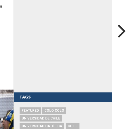
a
TAGS
FEATURED
COLO COLO
 y
UNIVERSIDAD DE CHILE
UNIVERSIDAD CATÓLICA
CHILE