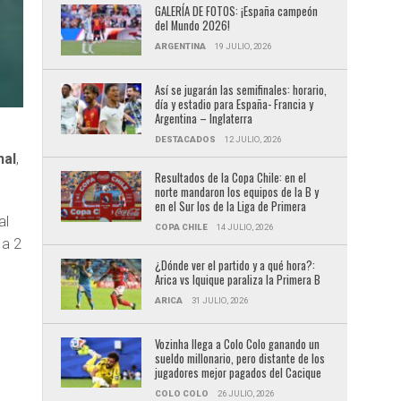
GALERÍA DE FOTOS: ¡España campeón
del Mundo 2026!
ARGENTINA
19 JULIO, 2026
Así se jugarán las semifinales: horario,
día y estadio para España- Francia y
Argentina – Inglaterra
DESTACADOS
12 JULIO, 2026
nal
,
Resultados de la Copa Chile: en el
norte mandaron los equipos de la B y
en el Sur los de la Liga de Primera
al
COPA CHILE
14 JULIO, 2026
 a 2
¿Dónde ver el partido y a qué hora?:
Arica vs Iquique paraliza la Primera B
ARICA
31 JULIO, 2026
Vozinha llega a Colo Colo ganando un
sueldo millonario, pero distante de los
jugadores mejor pagados del Cacique
COLO COLO
26 JULIO, 2026