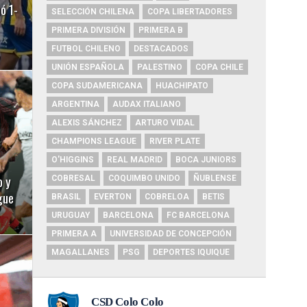
ó 1-
SELECCIÓN CHILENA
COPA LIBERTADORES
PRIMERA DIVISIÓN
PRIMERA B
FUTBOL CHILENO
DESTACADOS
UNIÓN ESPAÑOLA
PALESTINO
COPA CHILE
COPA SUDAMERICANA
HUACHIPATO
ARGENTINA
AUDAX ITALIANO
ALEXIS SÁNCHEZ
ARTURO VIDAL
CHAMPIONS LEAGUE
RIVER PLATE
O'HIGGINS
REAL MADRID
BOCA JUNIORS
o y
COBRESAL
COQUIMBO UNIDO
ÑUBLENSE
gue
BRASIL
EVERTON
COBRELOA
BETIS
URUGUAY
BARCELONA
FC BARCELONA
PRIMERA A
UNIVERSIDAD DE CONCEPCIÓN
MAGALLANES
PSG
DEPORTES IQUIQUE