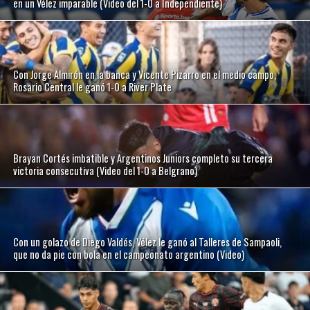
en un Vélez imparable (Video del 1-0 a Independiente)
Con Jorge Almirón en la banca y Vicente Pizarro en el medio campo,
Rosario Central le ganó 1-0 a River Plate
Brayan Cortés imbatible y Argentinos Juniors completo su tercera
victoria consecutiva (Video del 1-0 a Belgrano)
Con un golazo de Diego Valdés, Vélez le ganó al Talleres de Sampaoli,
que no da pie con bola en el campeonato argentino (Video)