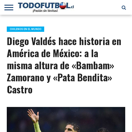
PRIMERA
DIVISIÓN
PRIMERA
SELECCIÓN
CHILENOS
FÚTBOL
B
CHILENA
EN EL
INTERNACIONAL
CHILENOS EN EL MUNDO
MUNDO
Diego Valdés hace historia en
América de México: a la
misma altura de «Bambam»
Zamorano y «Pata Bendita»
Castro