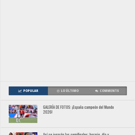
POPULAR
LO ÚLTIMO
COMMENTS
GALERÍA DE FOTOS: ¡España campeón del Mundo
2026!
Así se jugarán las semifinales: horario, día y