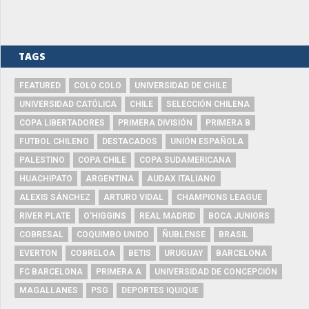
TAGS
FEATURED
COLO COLO
UNIVERSIDAD DE CHILE
UNIVERSIDAD CATÓLICA
CHILE
SELECCIÓN CHILENA
COPA LIBERTADORES
PRIMERA DIVISIÓN
PRIMERA B
FUTBOL CHILENO
DESTACADOS
UNIÓN ESPAÑOLA
PALESTINO
COPA CHILE
COPA SUDAMERICANA
HUACHIPATO
ARGENTINA
AUDAX ITALIANO
ALEXIS SÁNCHEZ
ARTURO VIDAL
CHAMPIONS LEAGUE
RIVER PLATE
O'HIGGINS
REAL MADRID
BOCA JUNIORS
COBRESAL
COQUIMBO UNIDO
ÑUBLENSE
BRASIL
EVERTON
COBRELOA
BETIS
URUGUAY
BARCELONA
FC BARCELONA
PRIMERA A
UNIVERSIDAD DE CONCEPCIÓN
MAGALLANES
PSG
DEPORTES IQUIQUE