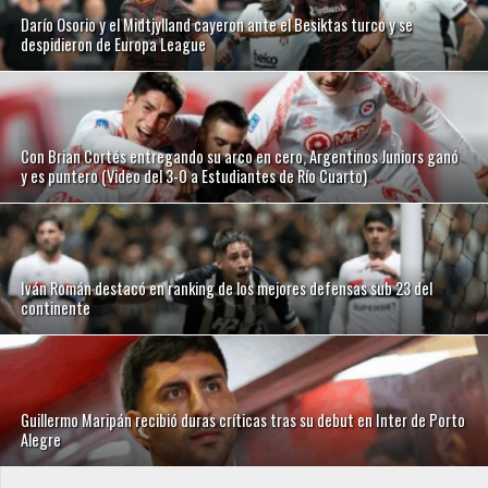
Darío Osorio y el Midtjylland cayeron ante el Besiktas turco y se
despidieron de Europa League
Con Brian Cortés entregando su arco en cero, Argentinos Juniors ganó
y es puntero (Video del 3-0 a Estudiantes de Río Cuarto)
Iván Román destacó en ranking de los mejores defensas sub 23 del
continente
Guillermo Maripán recibió duras críticas tras su debut en Inter de Porto
Alegre