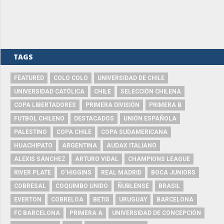
TAGS
FEATURED
COLO COLO
UNIVERSIDAD DE CHILE
UNIVERSIDAD CATÓLICA
CHILE
SELECCIÓN CHILENA
COPA LIBERTADORES
PRIMERA DIVISIÓN
PRIMERA B
FUTBOL CHILENO
DESTACADOS
UNIÓN ESPAÑOLA
PALESTINO
COPA CHILE
COPA SUDAMERICANA
HUACHIPATO
ARGENTINA
AUDAX ITALIANO
ALEXIS SÁNCHEZ
ARTURO VIDAL
CHAMPIONS LEAGUE
RIVER PLATE
O'HIGGINS
REAL MADRID
BOCA JUNIORS
COBRESAL
COQUIMBO UNIDO
ÑUBLENSE
BRASIL
EVERTON
COBRELOA
BETIS
URUGUAY
BARCELONA
FC BARCELONA
PRIMERA A
UNIVERSIDAD DE CONCEPCIÓN