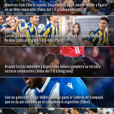
Mientras Colo Colo lo espera, Diego Valdés sigue siendo titular y figura
en un Vélez imparable (Video del 1-0 a Independiente)
Con Jorge Almirón en la banca y Vicente Pizarro en el medio campo,
Rosario Central le ganó 1-0 a River Plate
Brayan Cortés imbatible y Argentinos Juniors completo su tercera
victoria consecutiva (Video del 1-0 a Belgrano)
Con un golazo de Diego Valdés, Vélez le ganó al Talleres de Sampaoli,
que no da pie con bola en el campeonato argentino (Video)