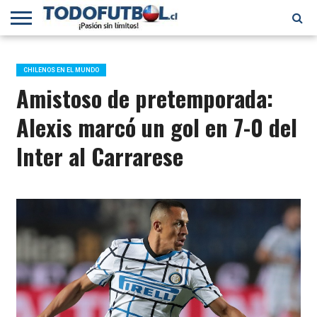
PRIMERA
DIVISIÓN
PRIMERA
SELECCIÓN
CHILENOS
FÚTBOL
B
CHILENA
EN EL
INTERNACIONAL
CHILENOS EN EL MUNDO
MUNDO
Amistoso de pretemporada:
Alexis marcó un gol en 7-0 del
Inter al Carrarese