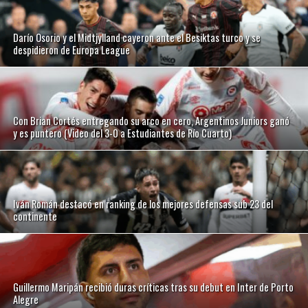
Darío Osorio y el Midtjylland cayeron ante el Besiktas turco y se
despidieron de Europa League
Con Brian Cortés entregando su arco en cero, Argentinos Juniors ganó
y es puntero (Video del 3-0 a Estudiantes de Río Cuarto)
Iván Román destacó en ranking de los mejores defensas sub 23 del
continente
Guillermo Maripán recibió duras críticas tras su debut en Inter de Porto
Alegre