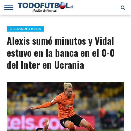
PRIMERA
DIVISIÓN
PRIMERA
SELECCIÓN
CHILENOS
FÚTBOL
B
CHILENA
EN EL
INTERNACIONAL
CHILENOS EN EL MUNDO
MUNDO
Alexis sumó minutos y Vidal
estuvo en la banca en el 0-0
del Inter en Ucrania