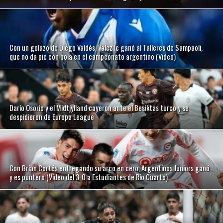
Con un golazo de Diego Valdés, Vélez le ganó al Talleres de Sampaoli,
que no da pie con bola en el campeonato argentino (Video)
Darío Osorio y el Midtjylland cayeron ante el Besiktas turco y se
despidieron de Europa League
Con Brian Cortés entregando su arco en cero, Argentinos Juniors ganó
y es puntero (Video del 3-0 a Estudiantes de Río Cuarto)