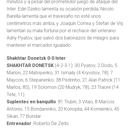
minutos y a pesar del prometedor juego de ataque del
Inter. Edin Dzeko lamenta su ocasión perdida, Nicolo
Barella lamenta que el travesaño no esté unos
centímetros más arriba, y Joaquín Correa y Stefan de Vrij
lamentan su mala fortuna por el rechace del veterano
Adriy Pyatov, que salvó dos balonazos de milagro para
mantener el marcador igualado.
Shakhtar Donetsk 0-0 Inter
SHAKHTAR DONETSK
(4-2-3-1): 30 Pyatov; 2 Dodo, 5
Marlon, 22 Matviyenko, 31 Ismaily (4 Kryvstov, 78); 7
Maycon, 6 Stepanenko; 38 Pedrinho, 21 Alan Patrick (11
Marlos, 85), 19 Solomon (20 Mudryk, 78); 23 Traore (14
Tete, 11).
Suplentes en banquillo
: 81 Trubin, 3 Vitao, 8 Marcos
Antonio, 15 Bondarenko, 20 Konoplia, 44 Korniienko, 45
Sikan, 77 Bondar.
Entrenador
: Roberto De Zerbi.