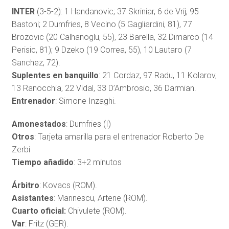
INTER
(3-5-2): 1 Handanovic; 37 Skriniar, 6 de Vrij, 95
Bastoni; 2 Dumfries, 8 Vecino (5 Gagliardini, 81), 77
Brozovic (20 Calhanoglu, 55), 23 Barella, 32 Dimarco (14
Perisic, 81); 9 Dzeko (19 Correa, 55), 10 Lautaro (7
Sanchez, 72).
Suplentes en banquillo
: 21 Cordaz, 97 Radu, 11 Kolarov,
13 Ranocchia, 22 Vidal, 33 D’Ambrosio, 36 Darmian.
Entrenador
: Simone Inzaghi.
Amonestados
: Dumfries (I)
Otros
: Tarjeta amarilla para el entrenador Roberto De
Zerbi
Tiempo añadido
: 3+2 minutos
Árbitro
: Kovacs (ROM).
Asistantes
: Marinescu, Artene (ROM).
Cuarto oficial:
Chivulete (ROM).
Var
: Fritz (GER).