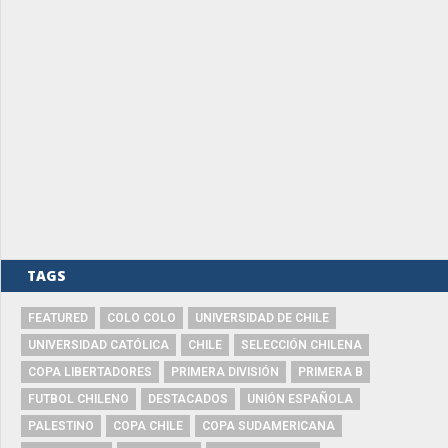
TAGS
FEATURED
COLO COLO
UNIVERSIDAD DE CHILE
UNIVERSIDAD CATÓLICA
CHILE
SELECCIÓN CHILENA
COPA LIBERTADORES
PRIMERA DIVISIÓN
PRIMERA B
FUTBOL CHILENO
DESTACADOS
UNIÓN ESPAÑOLA
PALESTINO
COPA CHILE
COPA SUDAMERICANA