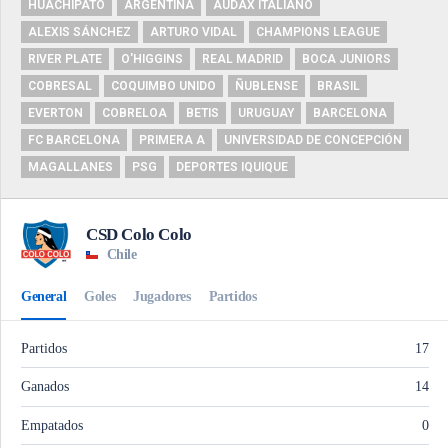
HUACHIPATO
ARGENTINA
AUDAX ITALIANO
ALEXIS SÁNCHEZ
ARTURO VIDAL
CHAMPIONS LEAGUE
RIVER PLATE
O'HIGGINS
REAL MADRID
BOCA JUNIORS
COBRESAL
COQUIMBO UNIDO
ÑUBLENSE
BRASIL
EVERTON
COBRELOA
BETIS
URUGUAY
BARCELONA
FC BARCELONA
PRIMERA A
UNIVERSIDAD DE CONCEPCIÓN
MAGALLANES
PSG
DEPORTES IQUIQUE