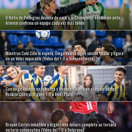
El Betis de Pellegrini ilusiona de cara a la Champions: exhibición ante
Arsenal confirma un equipo cada vez más sólido
Mientras Colo Colo lo espera, Diego Valdés sigue siendo titular y figura
en un Vélez imparable (Video del 1-0 a Independiente)
Con Jorge Almirón en la banca y Vicente Pizarro en el medio campo,
Rosario Central le ganó 1-0 a River Plate
Brayan Cortés imbatible y Argentinos Juniors completo su tercera
victoria consecutiva (Video del 1-0 a Belgrano)