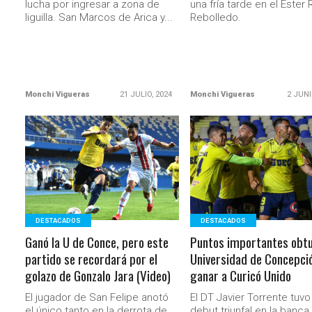
lucha por ingresar a zona de
una fría tarde en el Ester
liguilla. San Marcos de Arica y...
Rebolledo.
Monchi Vigueras
21 JULIO, 2024
Monchi Vigueras
2 JUNI
LEER MÁS
LEER MÁS
DESTACADOS
DESTACADOS
Ganó la U de Conce, pero este
Puntos importantes obtu
partido se recordará por el
Universidad de Concepció
golazo de Gonzalo Jara (Video)
ganar a Curicó Unido
El jugador de San Felipe anotó
El DT Javier Torrente tuvo
el único tanto en la derrota de
debut triunfal en la banca