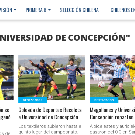
VISIÓN
PRIMERA B
SELECCIÓN CHILENA
CHILENOS E
UNIVERSIDAD DE CONCEPCIÓN"
LEER MÁS
LEER MÁS
DESTACADOS
DESTACADOS
ón se
Goleada de Deportes Recoleta
Magallanes y Univers
e ganó
a Universidad de Concepción
Concepción reparten
Los textileros subieron hasta el
Albicelestes y auricie
Ministerio Secretaría Gener
quinto lugar del campeonato.
pasaron del 0-0 en Sa
os del