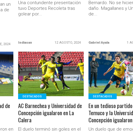
Una contundente presentación
Bernardo. No se hicie
dan un
tuvo Deportes Recoleta tras
daño. Magallanes y Un
la de
golear por...
de...
Indiasan
12 AGOSTO, 2024
Gabriel Ayala
1 A
E, 2024
LEER MÁS
LEER MÁS
Ministerio Secretaría Gener
DESTACADOS
DESTACADOS
ad de
AC Barnechea y Universidad de
En un tedioso partid
Concepción igualaron en La
Temuco y la Universi
Calera
Concepción igualaron
eron en
El duelo terminó sin goles en el
Un duelo que de emoc