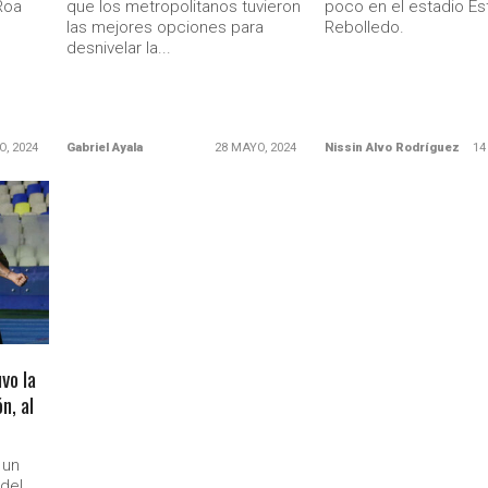
 Roa
que los metropolitanos tuvieron
poco en el estadio Es
las mejores opciones para
Rebolledo.
desnivelar la...
O, 2024
Gabriel Ayala
28 MAYO, 2024
Nissin Alvo Rodríguez
14
vo la
n, al
 un
 del