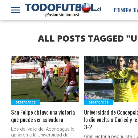
PRIMERA DI
ALL POSTS TAGGED "
LEER MÁS
LEER MÁS
DESTACADOS
DESTACADOS
San Felipe obtuvo una victoria
Universidad de Concepci
que puede ser salvadora
lo dio vuelta a Curicó y l
3-2
Los del valle del Aconcagua le
ganaron a la Universidad de
Gran victoria peqnuista. L