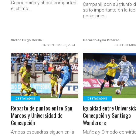
Concepción y ahora comparten
Campanil, con su triunfo 
el último...
salto importante en la tab
posiciones.
Victor Hugo Cerda
Gerardo Ayala Pizarro
16 SEPTIEMBRE, 2024
3 SEPTIEMBR
LEER MÁS
LEER MÁS
DESTACADOS
DESTACADOS
Reparto de puntos entre San
Igualdad entre Universid
Marcos y Universidad de
Concepción y Santiago
Concepción
Wanderers
Ambas escuadras siguen en la
Muñoz y Olmedo convirti