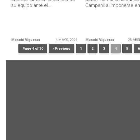
su equipo ante el...
Campanil al imponerse en 
Monchi Vigueras
4 MAYO, 2024
Monchi Vigueras
23 ABRI
Page 4 of 30
‹ Previous
1
2
3
4
5
6