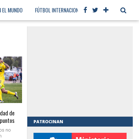
N EL MUNDO
FÚTBOL INTERNACIONAL
idad de
 puntos
PATROCINAN
los no
al de Gobierno
n