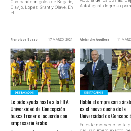
victoria de los pumas. De
Campanil con goles de Bogarín,
Antofagasta logró su prim
Clavijo, López, Grant y Olave. En
el...
Francisca Suazo
17 MARZO, 2024
Alejandro Aguilera
11 MARZ
LEER MÁS
LEER MÁS
DESTACADOS
DESTACADOS
Le pide ayuda hasta a la FIFA:
Habló el empresario ára
Universidad de Concepción
es el nuevo dueño de la
busca frenar el acuerdo con
Universidad de Concepci
empresario árabe
En este momento no te 
dar un número exacto, pe