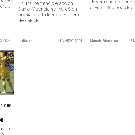
portes
Universidad de Conce
En una inentendible acción,
era...
el Ester Roa Rebolled
Daniel Vicencio se marcó en
propia puerta luego de un error
de cálculo...
O, 2024
Indiasan
4 MARZO, 2024
Monchi Vigueras
3 
be que
ón
puedo
ro