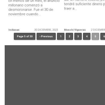
En menos de un mes, el anuncio
tendré suficiente dinero 
millonario comenzó a
traer a...
desmoronarse. Fue el 30 de
noviembre cuando...
Indiasan
30 DICIEMBRE, 2023
Monchi Vigueras
2 DICIEMBR
Page 5 of 30
‹ Previous
1
2
3
4
5
6