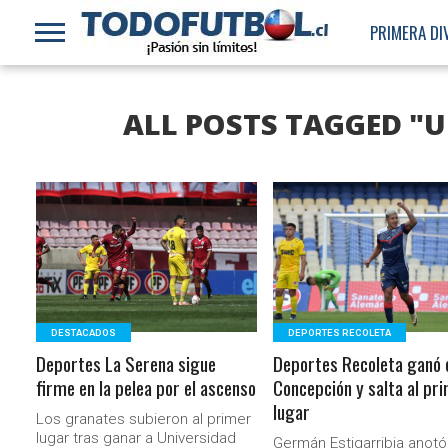
PRIMERA DI
ALL POSTS TAGGED "
LEER MÁS
LEER MÁS
DESTACADOS
DEPORTES RECOLETA
Deportes La Serena sigue
Deportes Recoleta ganó 
firme en la pelea por el ascenso
Concepción y salta al pr
lugar
Los granates subieron al primer
lugar tras ganar a Universidad
Germán Estigarribia anotó