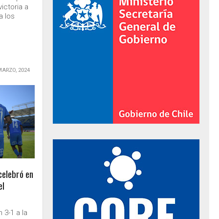
ictoria a
a los
MARZO, 2024
al de Gobierno
celebró en
el
 3-1 a la