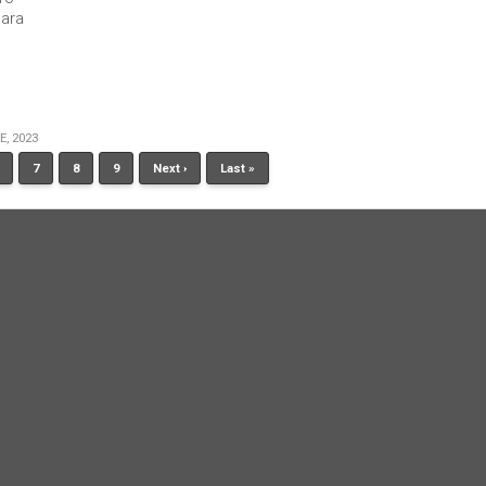
para
E, 2023
7
8
9
Next ›
Last »