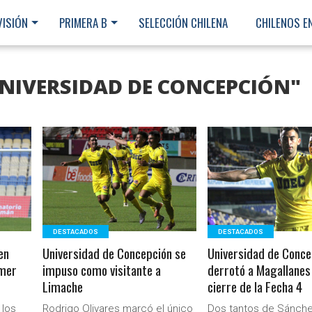
VISIÓN
PRIMERA B
SELECCIÓN CHILENA
CHILENOS E
UNIVERSIDAD DE CONCEPCIÓN"
LEER MÁS
LEER MÁS
DESTACADOS
DESTACADOS
en
Universidad de Concepción se
Universidad de Conce
imer
impuso como visitante a
derrotó a Magallanes 
Limache
cierre de la Fecha 4
Ministerio Secretaría Gener
 los
Rodrigo Olivares marcó el único
Dos tantos de Sánch