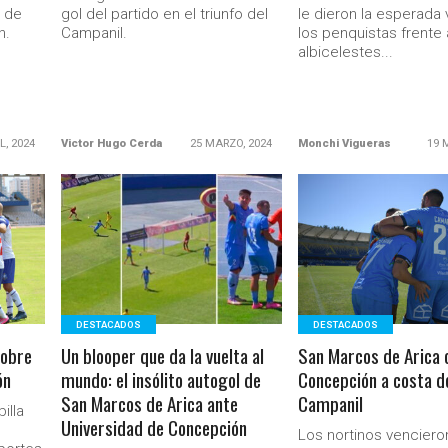
a de
gol del partido en el triunfo del
le dieron la esperada v
n.
Campanil.
los penquistas frente 
albicelestes...
L, 2024
Victor Hugo Cerda
25 MARZO, 2024
Monchi Vigueras
19 
LEER MÁS
LEER MÁS
Ministerio Secretaría Gener
DESTACADOS
DESTACADOS
sobre
Un blooper que da la vuelta al
San Marcos de Arica 
ón
mundo: el insólito autogol de
Concepción a costa d
San Marcos de Arica ante
Campanil
illa
Universidad de Concepción
Los nortinos vencieron