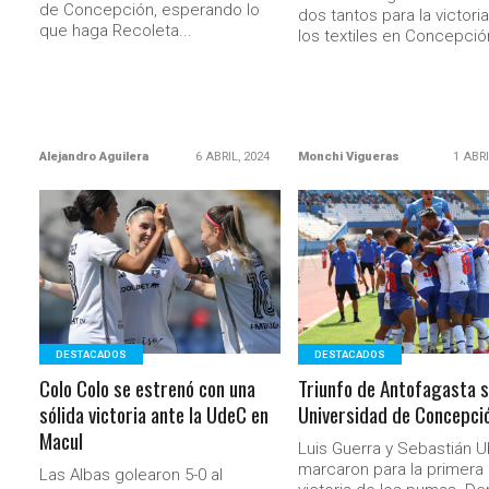
de Concepción, esperando lo
dos tantos para la victori
que haga Recoleta...
los textiles en Concepció
Alejandro Aguilera
6 ABRIL, 2024
Monchi Vigueras
1 ABRI
LEER MÁS
LEER MÁS
DESTACADOS
DESTACADOS
Colo Colo se estrenó con una
Triunfo de Antofagasta 
sólida victoria ante la UdeC en
Universidad de Concepci
Macul
Luis Guerra y Sebastián Ub
marcaron para la primera
Las Albas golearon 5-0 al