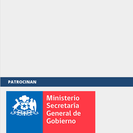
PATROCINAN
rno