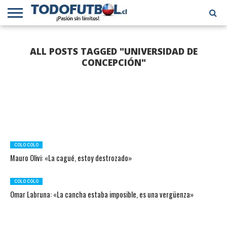
PRIMERA
DIVISIÓN
PRIMERA
SELECCIÓN
CHILENOS
FÚTBOL
ALL POSTS TAGGED "UNIVERSIDAD DE
B
CHILENA
EN EL
INTERNACIONAL
MUNDO
CONCEPCIÓN"
COLO COLO
Mauro Olivi: «La cagué, estoy destrozado»
COLO COLO
Omar Labruna: «La cancha estaba imposible, es una vergüenza»