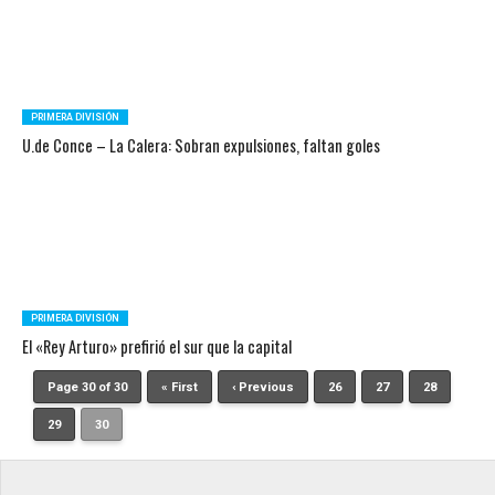
PRIMERA DIVISIÓN
U.de Conce – La Calera: Sobran expulsiones, faltan goles
PRIMERA DIVISIÓN
El «Rey Arturo» prefirió el sur que la capital
Page 30 of 30
« First
‹ Previous
26
27
28
29
30