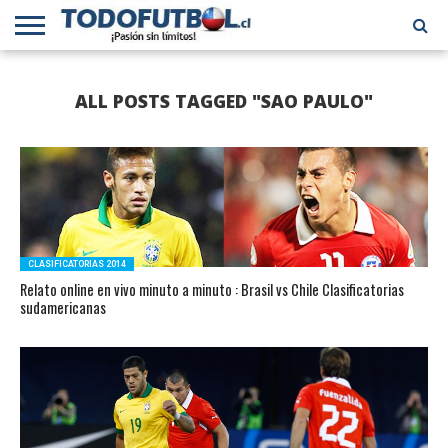
PRIMERA
DIVISIÓN
PRIMERA
SELECCIÓN
CHILENOS
FÚTBOL
ALL POSTS TAGGED "SAO PAULO"
B
CHILENA
EN EL
INTERNACIONAL
MUNDO
CLASIFICATORIAS 2014
Relato online en vivo minuto a minuto : Brasil vs Chile Clasificatorias
sudamericanas