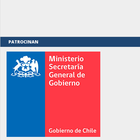
PATROCINAN
rno