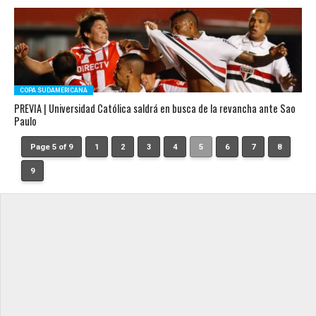
COPA SUDAMERICANA
PREVIA | Universidad Católica saldrá en busca de la revancha ante Sao
Paulo
Page 5 of 9
1
2
3
4
5
6
7
8
9