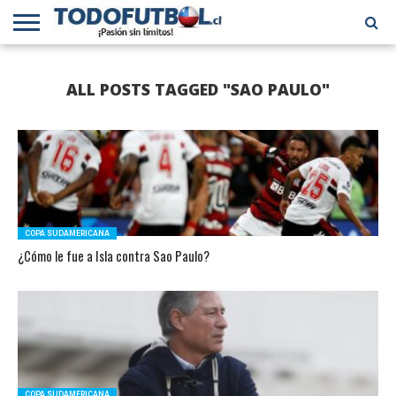
PRIMERA
DIVISIÓN
PRIMERA
SELECCIÓN
CHILENOS
FÚTBOL
ALL POSTS TAGGED "SAO PAULO"
B
CHILENA
EN EL
INTERNACIONAL
MUNDO
COPA SUDAMERICANA
¿Cómo le fue a Isla contra Sao Paulo?
COPA SUDAMERICANA