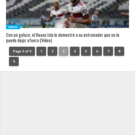
BRASIL
Con un golazo, el Huaso Isla le demostró a su entrenador que no lo
puede dejar afuera (Video)
Page 3 of 9
1
2
3
4
5
6
7
8
9