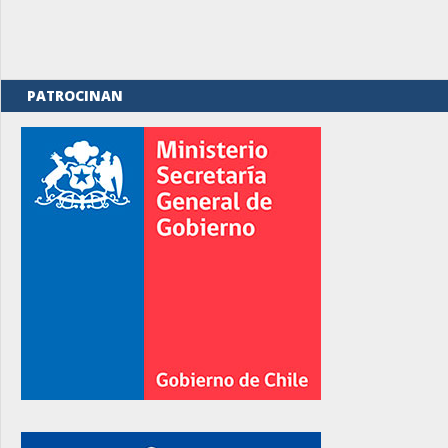
PATROCINAN
rno
rno