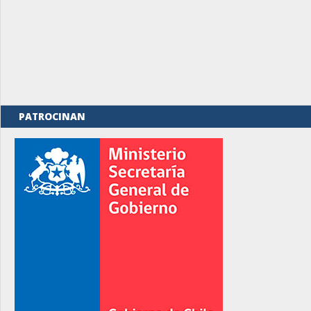
PATROCINAN
rno