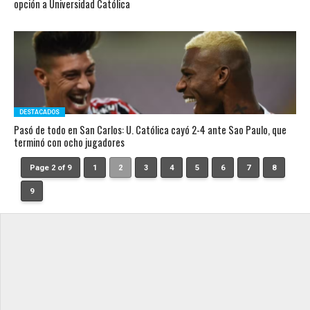
opción a Universidad Católica
DESTACADOS
Pasó de todo en San Carlos: U. Católica cayó 2-4 ante Sao Paulo, que
terminó con ocho jugadores
Page 2 of 9
1
2
3
4
5
6
7
8
9