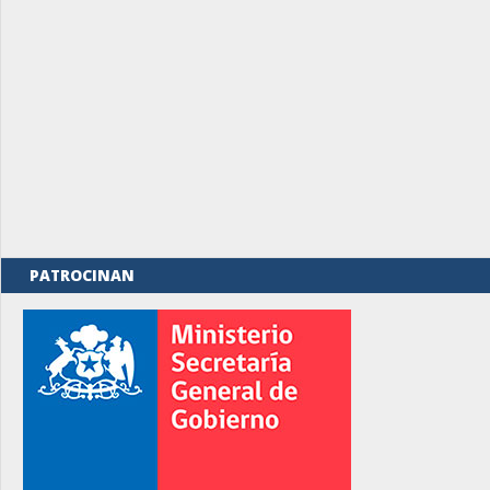
PATROCINAN
rno