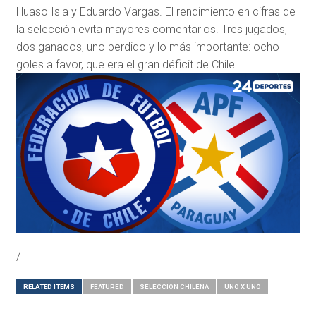
Huaso Isla y Eduardo Vargas. El rendimiento en cifras de
la selección evita mayores comentarios. Tres jugados,
dos ganados, uno perdido y lo más importante: ocho
goles a favor, que era el gran déficit de Chile
/
RELATED ITEMS
FEATURED
SELECCIÓN CHILENA
UNO X UNO