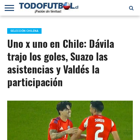
PRIMERA
DIVISIÓN
PRIMERA
SELECCIÓN
CHILENOS
FÚTBOL
B
CHILENA
EN EL
INTERNACIONAL
SELECCIÓN CHILENA
MUNDO
Uno x uno en Chile: Dávila
trajo los goles, Suazo las
asistencias y Valdés la
participación