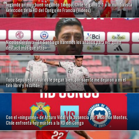
Jugando un muy buen segundo tiempo, Chile le ganó 2-1 a la mundialista
selección de la RD del Congo en Francia (Videos)
Nicolás Córdova: “En Santiago haremos los análisis para ver quién
destacó más que otro»
Tucu Sepúlveda: «Varios le pegan bien, por suerte me dejaron a mi el
tiro libre y resultó»
Con el «ninguneo» de Arturo Vidal y la ausencia por lesión de Montes,
Chile enfrenta hoy martes a la RD del Congo