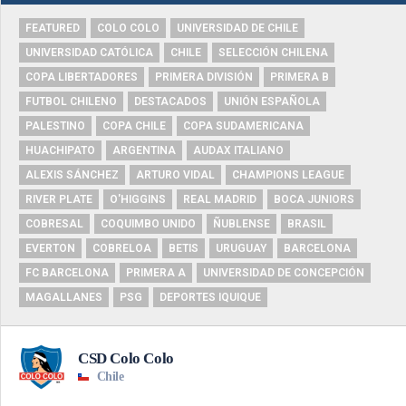
FEATURED
COLO COLO
UNIVERSIDAD DE CHILE
UNIVERSIDAD CATÓLICA
CHILE
SELECCIÓN CHILENA
COPA LIBERTADORES
PRIMERA DIVISIÓN
PRIMERA B
FUTBOL CHILENO
DESTACADOS
UNIÓN ESPAÑOLA
PALESTINO
COPA CHILE
COPA SUDAMERICANA
HUACHIPATO
ARGENTINA
AUDAX ITALIANO
ALEXIS SÁNCHEZ
ARTURO VIDAL
CHAMPIONS LEAGUE
RIVER PLATE
O'HIGGINS
REAL MADRID
BOCA JUNIORS
COBRESAL
COQUIMBO UNIDO
ÑUBLENSE
BRASIL
EVERTON
COBRELOA
BETIS
URUGUAY
BARCELONA
FC BARCELONA
PRIMERA A
UNIVERSIDAD DE CONCEPCIÓN
MAGALLANES
PSG
DEPORTES IQUIQUE