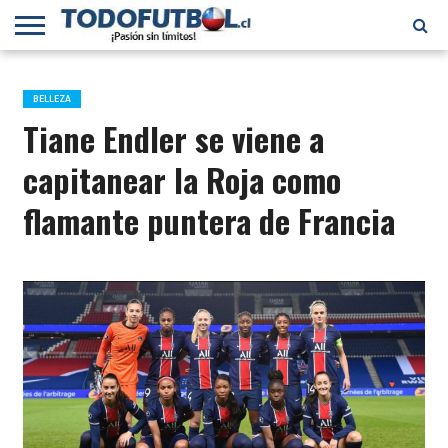
PRIMERA
DIVISIÓN
PRIMERA
SELECCIÓN
CHILENOS
FÚTBOL
B
CHILENA
EN EL
INTERNACIONAL
BELLEZA
MUNDO
Tiane Endler se viene a
capitanear la Roja como
flamante puntera de Francia