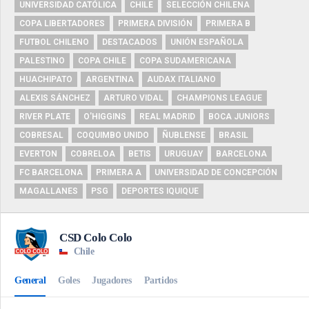
UNIVERSIDAD CATÓLICA
CHILE
SELECCIÓN CHILENA
COPA LIBERTADORES
PRIMERA DIVISIÓN
PRIMERA B
FUTBOL CHILENO
DESTACADOS
UNIÓN ESPAÑOLA
PALESTINO
COPA CHILE
COPA SUDAMERICANA
HUACHIPATO
ARGENTINA
AUDAX ITALIANO
ALEXIS SÁNCHEZ
ARTURO VIDAL
CHAMPIONS LEAGUE
RIVER PLATE
O'HIGGINS
REAL MADRID
BOCA JUNIORS
COBRESAL
COQUIMBO UNIDO
ÑUBLENSE
BRASIL
EVERTON
COBRELOA
BETIS
URUGUAY
BARCELONA
FC BARCELONA
PRIMERA A
UNIVERSIDAD DE CONCEPCIÓN
MAGALLANES
PSG
DEPORTES IQUIQUE