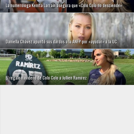
La numeróloga Kenita Larraín asegura que «Colo Colo no desciende»
Daniella Chávez apuntó sus dardos a la ANFP por «ayudar» a la UC
El regalo navideño de Colo Colo a Jullien Ramírez