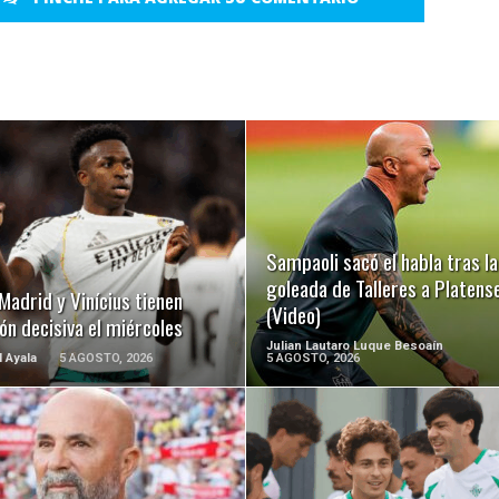
LEER MÁS
LEER MÁS
Sampaoli sacó el habla tras la
goleada de Talleres a Platens
Madrid y Vinícius tienen
(Video)
ón decisiva el miércoles
Julian Lautaro Luque Besoaín
l Ayala
5 AGOSTO, 2026
5 AGOSTO, 2026
LEER MÁS
LEER MÁS