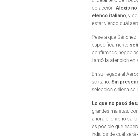
El delantero de Toco
de acción.
Alexis no
elenco italiano
, y d
estar viendo cuál ser
Pese a que Sánchez h
específicamente
señ
confirmado negociacio
llamó la atención en s
En su llegada al Aero
solitario.
Sin presenc
selección chilena se
Lo que no pasó desa
grandes maletas, com
ahora el chileno sali
es posible que espere 
indicios de cuál será