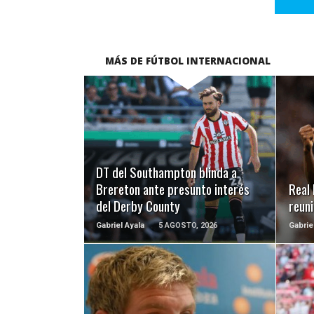
MÁS DE FÚTBOL INTERNACIONAL
LEER MÁS
DT del Southampton blinda a
Brereton ante presunto interés
Real 
del Derby County
reuni
Gabriel Ayala
5 AGOSTO, 2026
Gabrie
LEER MÁS