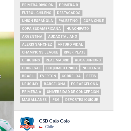
PRIMERA DIVISIÓN
PRIMERA B
FUTBOL CHILENO
DESTACADOS
UNIÓN ESPAÑOLA
PALESTINO
COPA CHILE
COPA SUDAMERICANA
HUACHIPATO
ARGENTINA
AUDAX ITALIANO
ALEXIS SÁNCHEZ
ARTURO VIDAL
CHAMPIONS LEAGUE
RIVER PLATE
O'HIGGINS
REAL MADRID
BOCA JUNIORS
COBRESAL
COQUIMBO UNIDO
ÑUBLENSE
e
BRASIL
EVERTON
COBRELOA
BETIS
URUGUAY
BARCELONA
FC BARCELONA
PRIMERA A
UNIVERSIDAD DE CONCEPCIÓN
MAGALLANES
PSG
DEPORTES IQUIQUE