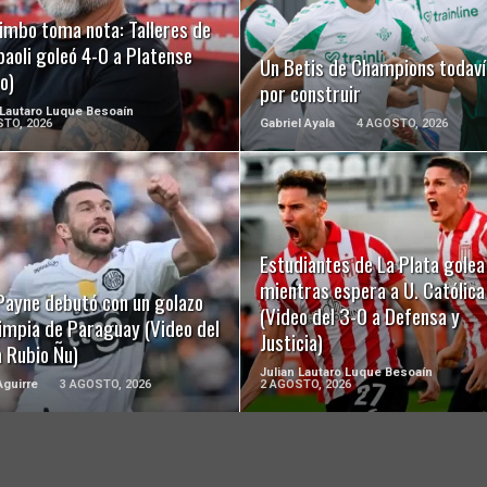
imbo toma nota: Talleres de
aoli goleó 4-0 a Platense
Un Betis de Champions todaví
o)
por construir
 Lautaro Luque Besoaín
TO, 2026
Gabriel Ayala
4 AGOSTO, 2026
LEER MÁS
LEER MÁS
Estudiantes de La Plata golea
mientras espera a U. Católica
Payne debutó con un golazo
(Video del 3-0 a Defensa y
limpia de Paraguay (Video del
Justicia)
 Rubio Ñu)
Julian Lautaro Luque Besoaín
guirre
3 AGOSTO, 2026
2 AGOSTO, 2026