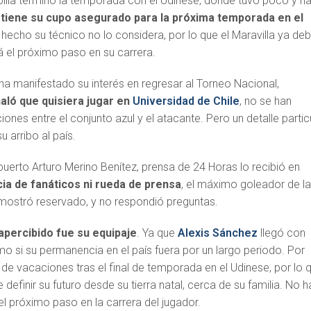
pilla terminó la temporada con el Udinese, donde tuvo poco y n
 tiene su cupo asegurado para la próxima temporada en el
e hecho su técnico no lo considera, por lo que el Maravilla ya de
á el próximo paso en su carrera.
a manifestado su interés en regresar al Torneo Nacional,
aló que quisiera jugar en
Universidad de Chile
, no se han
nes entre el conjunto azul y el atacante. Pero un detalle partic
u arribo al país.
puerto Arturo Merino Benítez, prensa de 24 Horas lo recibió en
ia de fanáticos ni rueda de prensa
, el máximo goleador de l
 mostró reservado, y no respondió preguntas.
percibido fue su equipaje
. Ya que
Alexis Sánchez
llegó con
o si su permanencia en el país fuera por un largo periodo. Por
ó de vacaciones tras el final de temporada en el Udinese, por lo 
definir su futuro desde su tierra natal, cerca de su familia. No h
 el próximo paso en la carrera del jugador.