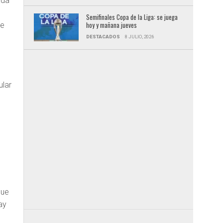
ada
Semifinales Copa de la Liga: se juega
hoy y mañana jueves
be
DESTACADOS
8 JULIO, 2026
ular
a
que
ay