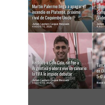
Martín Palermo llega a apagar el
Coqu
incendio en Platense, próximo
Samp
rival de Coquimbo Unido
(Vide
Julian Lautaro Luque Besoaín
Julian
4 AGOSTO, 2026
4 AGOS
LEER MÁS
Rechazó a Colo Colo, se fue a
Tim 
Argentina y ahora vive un calvario:
en O
la FIFA le impide debutar
5-0 a
Julian Lautaro Luque Besoaín
4 AGOSTO, 2026
René A