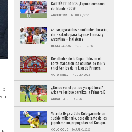
GALERÍA DE FOTOS: ¡España campeón
del Mundo 2026!
ARGENTINA
19 JULIO, 2026
Así se jugarán las semifinales: horario,
día y estadio para España- Francia y
Argentina – Inglaterra
DESTACADOS
12 JULIO, 2026
Resultados de la Copa Chile: en el
norte mandaron los equipos de la B y
en el Sur los de la Liga de Primera
COPA CHILE
14 JULIO, 2026
.
¿Dónde ver el partido y a qué hora?:
 la
Arica vs Iquique paraliza la Primera B
via,
ARICA
31 JULIO, 2026
Vozinha llega a Colo Colo ganando un
sueldo millonario, pero distante de los
jugadores mejor pagados del Cacique
COLO COLO
26 JULIO, 2026