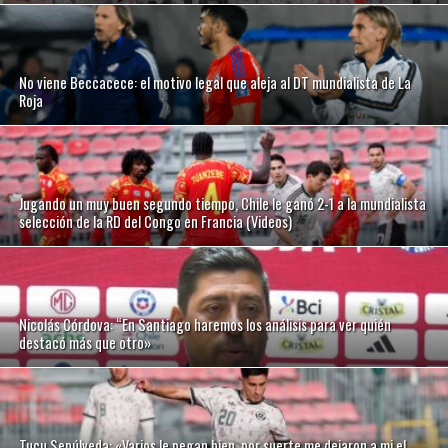
No viene Beccacece: el motivo legal que aleja al DT mundialista de La
Roja
Jugando un muy buen segundo tiempo, Chile le ganó 2-1 a la mundialista
selección de la RD del Congo en Francia (Videos)
Nicolás Córdova: “En Santiago haremos los análisis para ver quién
destacó más que otro»
Tucu Sepúlveda: «Varios le pegan bien, por suerte me dejaron a mi el