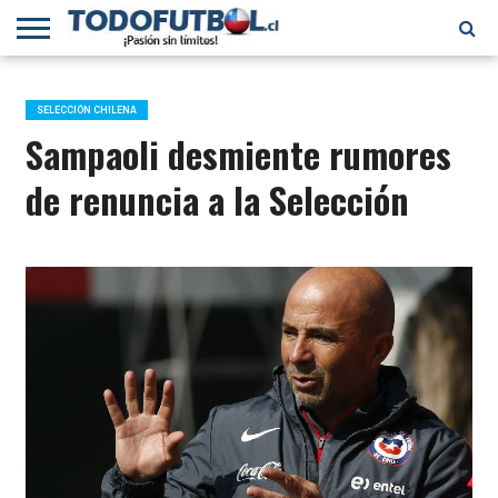
PRIMERA
DIVISIÓN
PRIMERA
SELECCIÓN
CHILENOS
FÚTBOL
B
CHILENA
EN EL
INTERNACIONAL
SELECCIÓN CHILENA
MUNDO
Sampaoli desmiente rumores
de renuncia a la Selección