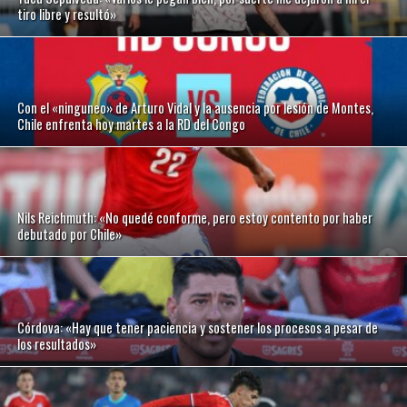
tiro libre y resultó»
Con el «ninguneo» de Arturo Vidal y la ausencia por lesión de Montes,
Chile enfrenta hoy martes a la RD del Congo
Nils Reichmuth: «No quedé conforme, pero estoy contento por haber
debutado por Chile»
Córdova: «Hay que tener paciencia y sostener los procesos a pesar de
los resultados»