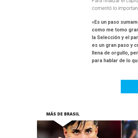
Para finalizar el capi
comentó lo important
«Es un paso sumame
como me tomo gran p
la Selección y el pa
es un gran paso y cu
llena de orgullo, p
para hablar de lo q
MÁS DE BRASIL