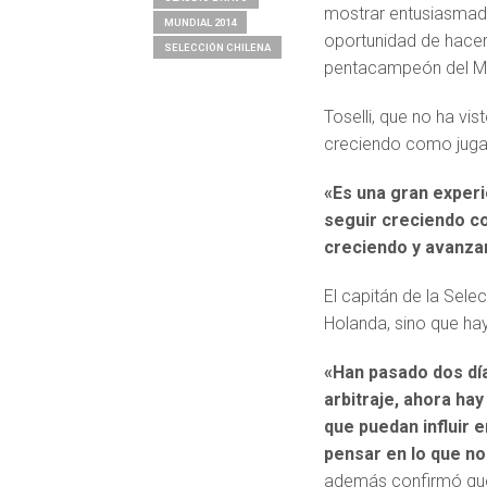
mostrar entusiasmad
MUNDIAL 2014
oportunidad de hacer 
SELECCIÓN CHILENA
pentacampeón del M
Toselli, que no ha vis
creciendo como jugad
«Es una gran experi
seguir creciendo c
creciendo y avanzar
El capitán de la Sele
Holanda, sino que hay
«Han pasado dos día
arbitraje, ahora ha
que puedan influir 
pensar en lo que no
además confirmó que 