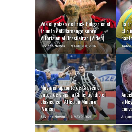
LEER MÁS
Vea el golazo de Erick Pulgar en el
La t
triunfo del Flamengo sobre
«Lo i
Vitoria en el Brasileirao (Video)
hast
Silvinho Neves
9 AGOSTO, 2026
Tadeo
LEER MÁS
Muy mal apronte de Cruzeiro
antes de viajar a Chile: perdió el
Ancel
clásico con Atlético Mineiro
a Ne
(Video)
conv
Silvinho Neves
3 MAYO, 2026
Alejan