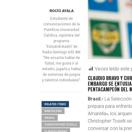
ROCÍO AYALA
Estudiante de
comunicaciones de la
Pontificia Universidad
Católica, reportera del
programa
"EstudioEstadio" de
Radio Santiago 690 AM
"Me encanta hablar de
fútbol, me gusta ir al
Veces leído este 
estadio, jugarlo y hablar
de sistemas de juegos
CLAUDIO BRAVO Y CHR
y talentos individuales".
EMBARGO SE ENTUSIA
PENTACAMPEÓN DEL 
Brasil.-
La Selección 
RELATED ITEMS
prepara para enfrenta
BARCELONA
Amarella», los arque
BRASIL
Christopher Toselli s
CHRISTOPHER TOSELLI
conversar con la pr
CLAUDIO BRAVO