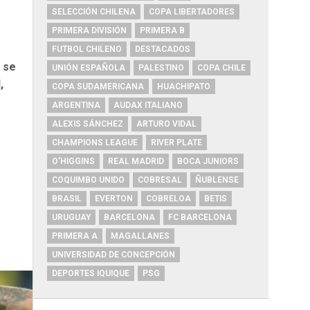
SELECCIÓN CHILENA
COPA LIBERTADORES
PRIMERA DIVISIÓN
PRIMERA B
FUTBOL CHILENO
DESTACADOS
 se
UNIÓN ESPAÑOLA
PALESTINO
COPA CHILE
,
COPA SUDAMERICANA
HUACHIPATO
ARGENTINA
AUDAX ITALIANO
o
ALEXIS SÁNCHEZ
ARTURO VIDAL
CHAMPIONS LEAGUE
RIVER PLATE
O'HIGGINS
REAL MADRID
BOCA JUNIORS
COQUIMBO UNIDO
COBRESAL
ÑUBLENSE
BRASIL
EVERTON
COBRELOA
BETIS
URUGUAY
BARCELONA
FC BARCELONA
PRIMERA A
MAGALLANES
UNIVERSIDAD DE CONCEPCIÓN
DEPORTES IQUIQUE
PSG