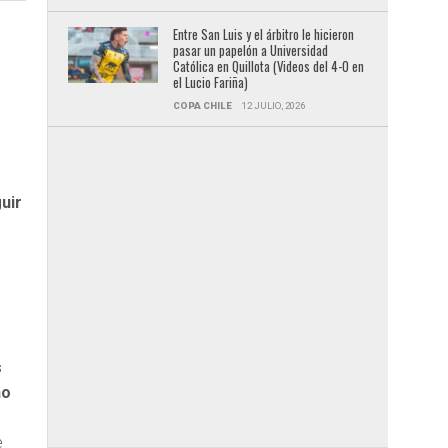
Entre San Luis y el árbitro le hicieron
pasar un papelón a Universidad
Católica en Quillota (Videos del 4-0 en
el Lucio Fariña)
COPA CHILE
12 JULIO, 2026
uir
s
no
e