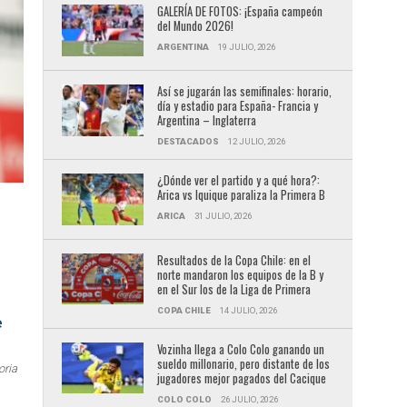
GALERÍA DE FOTOS: ¡España campeón
del Mundo 2026!
ARGENTINA
19 JULIO, 2026
Así se jugarán las semifinales: horario,
día y estadio para España- Francia y
Argentina – Inglaterra
DESTACADOS
12 JULIO, 2026
¿Dónde ver el partido y a qué hora?:
Arica vs Iquique paraliza la Primera B
ARICA
31 JULIO, 2026
Resultados de la Copa Chile: en el
norte mandaron los equipos de la B y
en el Sur los de la Liga de Primera
COPA CHILE
14 JULIO, 2026
Vozinha llega a Colo Colo ganando un
sueldo millonario, pero distante de los
oria
jugadores mejor pagados del Cacique
COLO COLO
26 JULIO, 2026