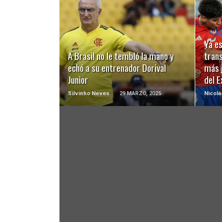
LEER MÁS
Ya es
A Brasil no le tembló la mano y
trans
echó a su entrenador Dorival
más j
Junior
del E
Silvinho Neves
29 MARZO, 2025
Nicol