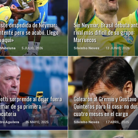
LEER MÁS
LEER MÁS
riste despedida de Neymar:
Sin Neymar, Brasil debuta ant
ntenté pero se acabó. Llego
rival más dificil de su grupo:
a aquí»
Marruecos
 Mateluna
5 JULIO, 2026
Silvinho Neves
13 JUNIO, 2026
LEER MÁS
LEER MÁS
otti sorprende al dejar fuera
Golearon al Gremio y Gustavo
ymar de su primera
Quinteros para la casa: no dur
ocatoria
cuatro meses en el cargo
dro Aguilera
26 MAYO, 2025
Silvinho Neves
17 ABRIL, 2025