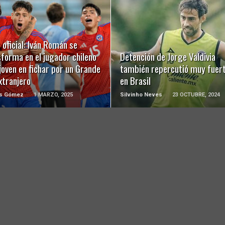
LEER MÁS
LEER MÁS
 oficial: Iván Román se
forma en el jugador chileno
Detención de Jorge Valdivia
oven en fichar por un Grande
también repercutió muy fuer
xtranjero
en Brasil
ás Gómez
1 MARZO, 2025
Silvinho Neves
23 OCTUBRE, 2024