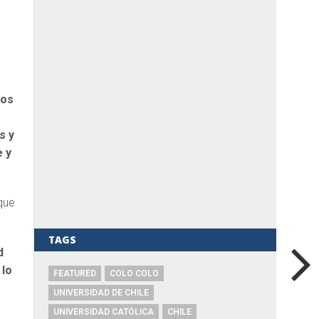
nos
s y
e y
que
TAGS
d
 lo
FEATURED
COLO COLO
UNIVERSIDAD DE CHILE
UNIVERSIDAD CATÓLICA
CHILE