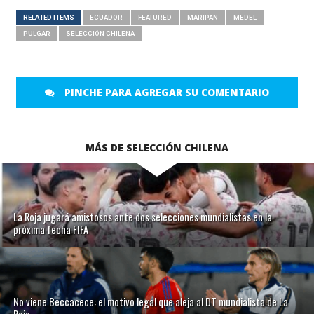
RELATED ITEMS
ECUADOR
FEATURED
MARIPAN
MEDEL
PULGAR
SELECCIÓN CHILENA
PINCHE PARA AGREGAR SU COMENTARIO
MÁS DE SELECCIÓN CHILENA
La Roja jugará amistosos ante dos selecciones mundialistas en la
próxima fecha FIFA
No viene Beccacece: el motivo legal que aleja al DT mundialista de La