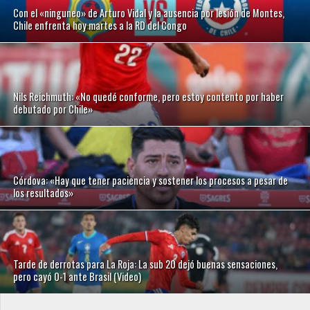
Con el «ninguneo» de Arturo Vidal y la ausencia por lesión de Montes,
Chile enfrenta hoy martes a la RD del Congo
Nils Reichmuth: «No quedé conforme, pero estoy contento por haber
debutado por Chile»
Córdova: «Hay que tener paciencia y sostener los procesos a pesar de
los resultados»
Tarde de derrotas para La Roja: La sub 20 dejó buenas sensaciones,
pero cayó 0-1 ante Brasil (Video)