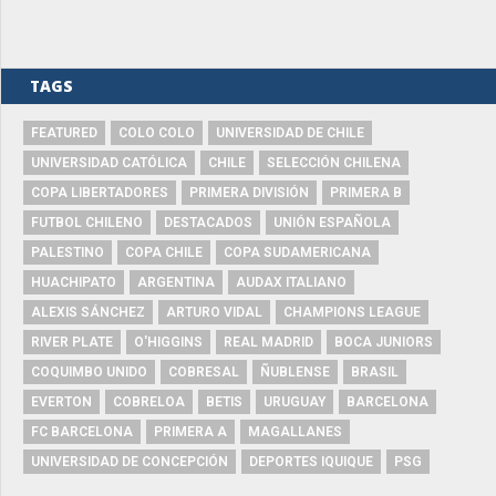
TAGS
FEATURED
COLO COLO
UNIVERSIDAD DE CHILE
UNIVERSIDAD CATÓLICA
CHILE
SELECCIÓN CHILENA
COPA LIBERTADORES
PRIMERA DIVISIÓN
PRIMERA B
FUTBOL CHILENO
DESTACADOS
UNIÓN ESPAÑOLA
PALESTINO
COPA CHILE
COPA SUDAMERICANA
HUACHIPATO
ARGENTINA
AUDAX ITALIANO
ALEXIS SÁNCHEZ
ARTURO VIDAL
CHAMPIONS LEAGUE
RIVER PLATE
O'HIGGINS
REAL MADRID
BOCA JUNIORS
COQUIMBO UNIDO
COBRESAL
ÑUBLENSE
BRASIL
EVERTON
COBRELOA
BETIS
URUGUAY
BARCELONA
FC BARCELONA
PRIMERA A
MAGALLANES
UNIVERSIDAD DE CONCEPCIÓN
DEPORTES IQUIQUE
PSG