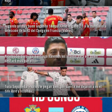
Roja
Jugando un muy buen segundo tiempo, Chile le ganó 2-1 a la mundialista
selección de la RD del Congo en Francia (Videos)
Nicolás Córdova: “En Santiago haremos los análisis para ver quién
destacó más que otro»
Tucu Sepúlveda: «Varios le pegan bien, por suerte me dejaron a mi el
tiro libre y resultó»