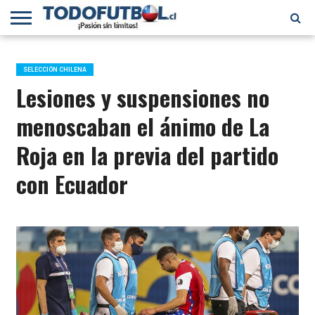
PRIMERA
DIVISIÓN
PRIMERA
SELECCIÓN
CHILENOS
FÚTBOL
B
CHILENA
EN EL
INTERNACIONAL
SELECCIÓN CHILENA
MUNDO
Lesiones y suspensiones no
menoscaban el ánimo de La
Roja en la previa del partido
con Ecuador