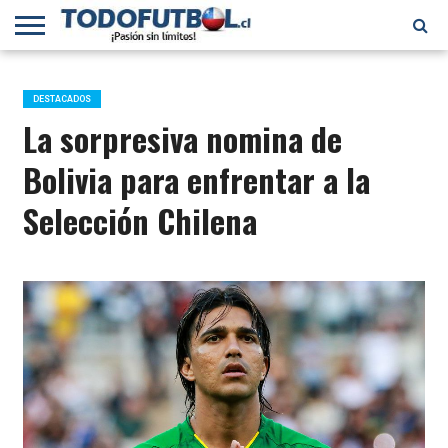
PRIMERA
DIVISIÓN
PRIMERA
SELECCIÓN
CHILENOS
FÚTBOL
B
CHILENA
EN EL
INTERNACIONAL
DESTACADOS
MUNDO
La sorpresiva nomina de
Bolivia para enfrentar a la
Selección Chilena