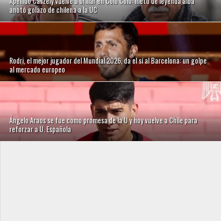
Apellido Caszely vuelve a brillar en Colo Colo: nieto de leyenda alba
anotó golazo de chilena a la UC
Rodri, el mejor jugador del Mundial 2026, da el sí al Barcelona: un golpe
al mercado europeo
Ángelo Araos se fue como promesa de la U y hoy vuelve a Chile para
reforzar a U. Española