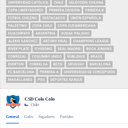
UNIVERSIDAD CATÓLICA
CHILE
SELECCIÓN CHILENA
COPA LIBERTADORES
PRIMERA DIVISIÓN
PRIMERA B
FUTBOL CHILENO
DESTACADOS
UNIÓN ESPAÑOLA
PALESTINO
COPA CHILE
COPA SUDAMERICANA
HUACHIPATO
ARGENTINA
AUDAX ITALIANO
ALEXIS SÁNCHEZ
ARTURO VIDAL
CHAMPIONS LEAGUE
RIVER PLATE
O'HIGGINS
REAL MADRID
BOCA JUNIORS
COBRESAL
COQUIMBO UNIDO
ÑUBLENSE
BRASIL
EVERTON
COBRELOA
BETIS
URUGUAY
BARCELONA
FC BARCELONA
PRIMERA A
UNIVERSIDAD DE CONCEPCIÓN
MAGALLANES
PSG
DEPORTES IQUIQUE