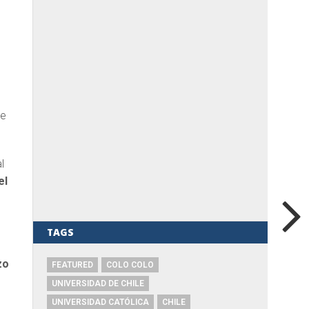
ue
l
el
TAGS
zo
FEATURED
COLO COLO
UNIVERSIDAD DE CHILE
UNIVERSIDAD CATÓLICA
CHILE