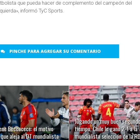
futbolista que pueda hacer de complemento del campeón del
quierda», informó TyC Sports.
PINCHE PARA AGREGAR SU COMENTARIO
LEER MÁS
LEER MÁS
Jugando un muy buen segund
ene Beccacece: el motivo
tiempo, Chile le ganó 2-1 a la
 que aleja al DT mundialista
mundialista selección de la RD