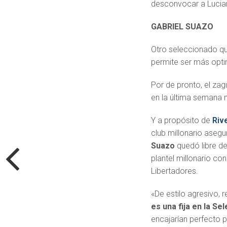
desconvocar a Lucia
GABRIEL SUAZO
Otro seleccionado q
permite ser más opti
Por de pronto, el zag
en la última semana n
Y a propósito de
Riv
club millonario aseg
Suazo
quedó libre de
plantel millonario co
Libertadores.
«De estilo agresivo, 
es una fija en la Se
encajarían perfecto 