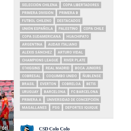
SELECCIÓN CHILENA
COPA LIBERTADORES
PRIMERA DIVISIÓN
PRIMERA B
FUTBOL CHILENO
DESTACADOS
UNIÓN ESPAÑOLA
PALESTINO
COPA CHILE
COPA SUDAMERICANA
HUACHIPATO
ARGENTINA
AUDAX ITALIANO
ALEXIS SÁNCHEZ
ARTURO VIDAL
CHAMPIONS LEAGUE
RIVER PLATE
O'HIGGINS
REAL MADRID
BOCA JUNIORS
COBRESAL
COQUIMBO UNIDO
ÑUBLENSE
BRASIL
EVERTON
COBRELOA
BETIS
URUGUAY
BARCELONA
FC BARCELONA
PRIMERA A
UNIVERSIDAD DE CONCEPCIÓN
MAGALLANES
PSG
DEPORTES IQUIQUE
o
 del