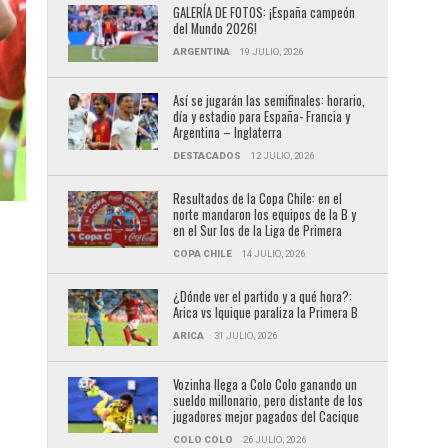
GALERÍA DE FOTOS: ¡España campeón
del Mundo 2026!
ARGENTINA
19 JULIO, 2026
Así se jugarán las semifinales: horario,
día y estadio para España- Francia y
Argentina – Inglaterra
DESTACADOS
12 JULIO, 2026
Resultados de la Copa Chile: en el
norte mandaron los equipos de la B y
en el Sur los de la Liga de Primera
COPA CHILE
14 JULIO, 2026
¿Dónde ver el partido y a qué hora?:
Arica vs Iquique paraliza la Primera B
ARICA
31 JULIO, 2026
Vozinha llega a Colo Colo ganando un
sueldo millonario, pero distante de los
jugadores mejor pagados del Cacique
COLO COLO
26 JULIO, 2026