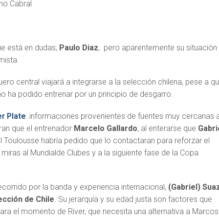
no Cabral
ue está en dudas,
Paulo Diaz
, pero aparentemente su situación
mista.
uero central viajará a integrarse a la selección chilena, pese a q
o ha podido entrenar por un principio de desgarro.
er Plate
: informaciones provenientes de fuentes muy cercanas a
uran que el entrenador
Marcelo Gallardo
, al enterarse que
Gabri
l Toulousse habría pedido que lo contactaran para reforzar el
n miras al Mundialde Clubes y a la siguiente fase de la Copa
recorrido por la banda y experiencia internacional,
(Gabriel) Sua
lección de Chile
. Su jerarquía y su edad justa son factores que
para el momento de River, que necesita una alternativa a Marcos