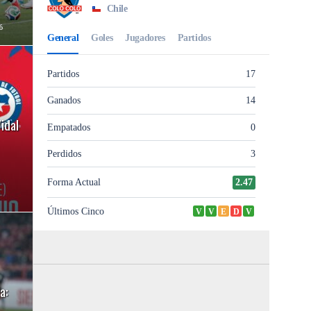
6
idal
a: