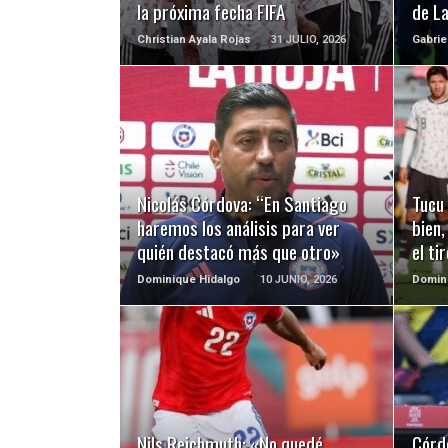
la próxima fecha FIFA
de La
Christian Ayala Rojas
31 JULIO, 2026
Gabrie
LEER MÁS
Nicolás Córdova: “En Santiago
Tucu
haremos los análisis para ver
bien,
quién destacó más que otro»
el ti
Dominique Hidalgo
10 JUNIO, 2026
Domin
LEER MÁS
Nils Reichmuth: «No quedé
Córd