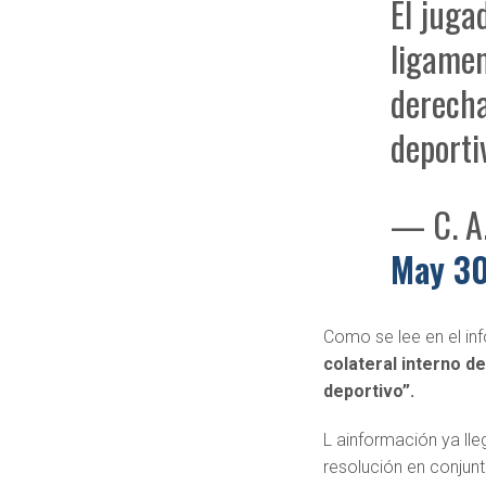
El juga
ligamen
derecha
deporti
— C. A
May 30
Como se lee en el inf
colateral interno d
deportivo”.
L ainformación ya ll
resolución en conjun