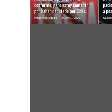
conforme, pero estoy contento
pacie
por haber debutado por Chile»
a pes
Francisca Suazo
8 JUNIO, 2026
Gabrie