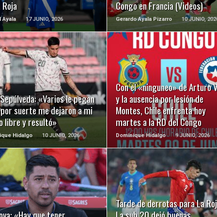
 Roja
Congo en Francia (Videos)
l Ayala
17 JUNIO, 2026
Gerardo Ayala Pizarro
10 JUNIO, 202
LEER MÁS
LEER MÁS
Con el «ninguneo» de Arturo V
 Sepúlveda: «Varios le pegan
y la ausencia por lesión de
 por suerte me dejaron a mi
Montes, Chile enfrenta hoy
ro libre y resultó»
martes a la RD del Congo
ique Hidalgo
10 JUNIO, 2026
Dominique Hidalgo
9 JUNIO, 2026
LEER MÁS
LEER MÁS
Tarde de derrotas para La Roj
ova: «Hay que tener
La sub 20 dejó buenas