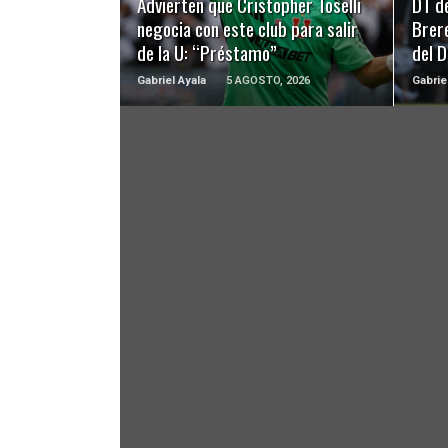
Advierten que Cristopher Toselli
DT d
negocia con este club para salir
Brer
de la U: “Préstamo”
del 
Gabriel Ayala
5 AGOSTO, 2026
Gabrie