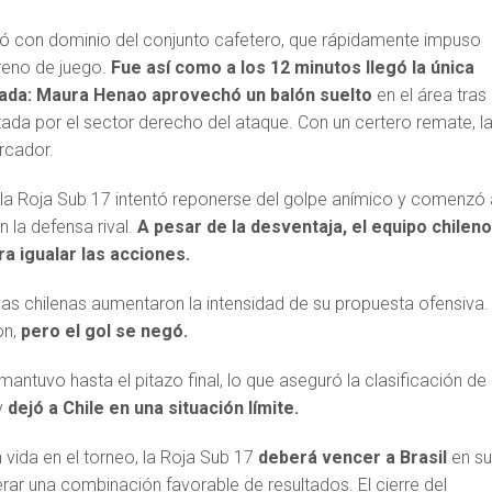
ó con dominio del conjunto cafetero, que rápidamente impuso
rreno de juego.
Fue así como a los 12 minutos llegó la única
nada: Maura Henao aprovechó un balón suelto
en el área tras
ada por el sector derecho del ataque. Con un certero remate, l
rcador.
, la Roja Sub 17 intentó reponerse del golpe anímico y comenzó 
 la defensa rival.
A pesar de la desventaja, el equipo chilen
a igualar las acciones.
las chilenas aumentaron la intensidad de su propuesta ofensiva.
on,
pero el gol se negó.
mantuvo hasta el pitazo final, lo que aseguró la clasificación de
y
dejó a Chile en una situación límite.
vida en el torneo, la Roja Sub 17
deberá vencer a Brasil
en s
ar una combinación favorable de resultados. El cierre del