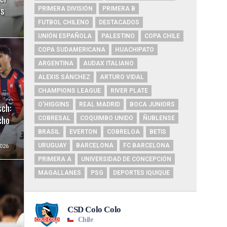
es
PRIMERA DIVISIÓN
PRIMERA B
FUTBOL CHILENO
DESTACADOS
UNIÓN ESPAÑOLA
PALESTINO
COPA CHILE
COPA SUDAMERICANA
HUACHIPATO
ARGENTINA
AUDAX ITALIANO
ALEXIS SÁNCHEZ
ARTURO VIDAL
CHAMPIONS LEAGUE
RIVER PLATE
sch:
O'HIGGINS
REAL MADRID
BOCA JUNIORS
cho
COBRESAL
COQUIMBO UNIDO
ÑUBLENSE
BRASIL
EVERTON
COBRELOA
BETIS
URUGUAY
BARCELONA
FC BARCELONA
026
PRIMERA A
UNIVERSIDAD DE CONCEPCIÓN
MAGALLANES
PSG
DEPORTES IQUIQUE