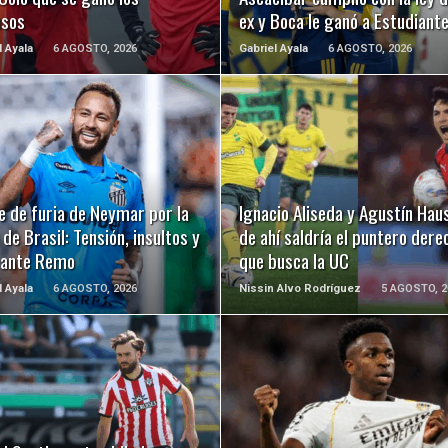
usos
ex y Boca le ganó a Estudiant
l Ayala
6 AGOSTO, 2026
Gabriel Ayala
6 AGOSTO, 2026
LEER MÁS
LEER MÁS
e de furia de Neymar por la
Ignacio Aliseda y Agustín Hau
de Brasil: Tensión, insultos y
de ahí saldría el puntero dere
 ante Remo
que busca la UC
l Ayala
6 AGOSTO, 2026
Nissin Alvo Rodríguez
5 AGOSTO, 2
LEER MÁS
LEER MÁS