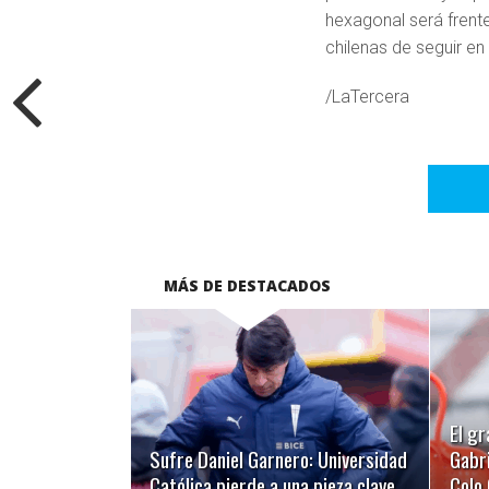
hexagonal será frente
chilenas de seguir en
/LaTercera
MÁS DE DESTACADOS
LEER MÁS
El gr
Sufre Daniel Garnero: Universidad
Gabri
Católica pierde a una pieza clave
Colo 