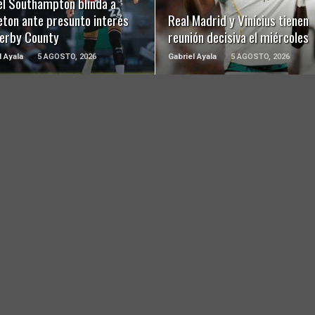
el Southampton blinda a
eton ante presunto interés
Real Madrid y Vinícius tienen
Derby County
reunión decisiva el miércoles
l Ayala
5 AGOSTO, 2026
Gabriel Ayala
5 AGOSTO, 2026