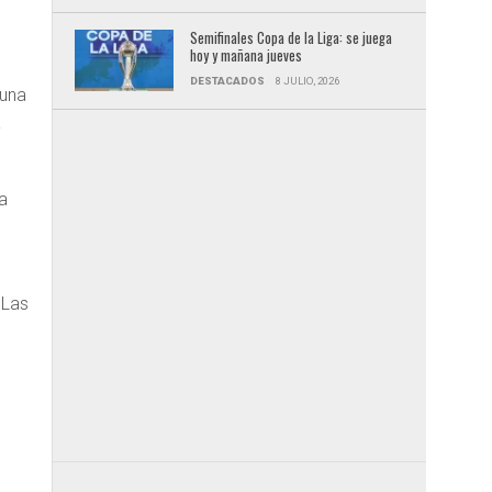
Semifinales Copa de la Liga: se juega
hoy y mañana jueves
DESTACADOS
8 JULIO, 2026
 una
a
a
o
 Las
u