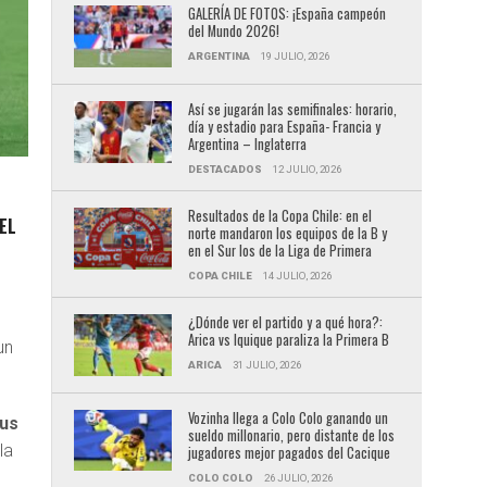
GALERÍA DE FOTOS: ¡España campeón
del Mundo 2026!
ARGENTINA
19 JULIO, 2026
Así se jugarán las semifinales: horario,
día y estadio para España- Francia y
Argentina – Inglaterra
DESTACADOS
12 JULIO, 2026
Resultados de la Copa Chile: en el
EL
norte mandaron los equipos de la B y
en el Sur los de la Liga de Primera
COPA CHILE
14 JULIO, 2026
¿Dónde ver el partido y a qué hora?:
Arica vs Iquique paraliza la Primera B
un
ARICA
31 JULIO, 2026
Vozinha llega a Colo Colo ganando un
sus
sueldo millonario, pero distante de los
la
jugadores mejor pagados del Cacique
COLO COLO
26 JULIO, 2026