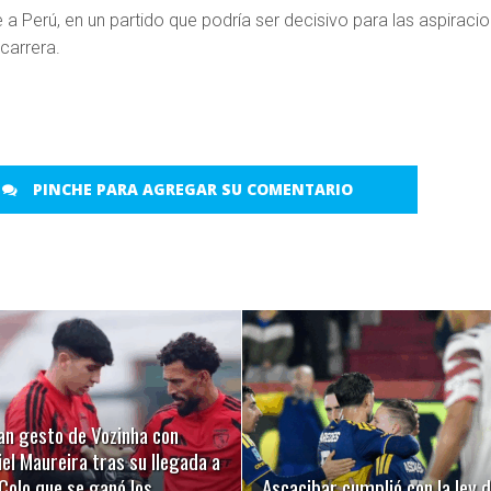
 a Perú, en un partido que podría ser decisivo para las aspiraci
 carrera.
PINCHE PARA AGREGAR SU COMENTARIO
LEER MÁS
LEER MÁS
an gesto de Vozinha con
el Maureira tras su llegada a
Colo que se ganó los
Ascacibar cumplió con la ley d