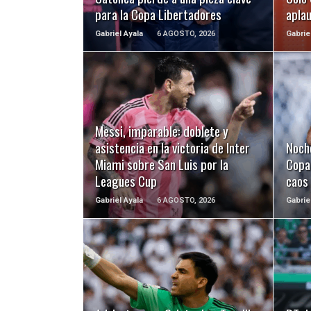
para la Copa Libertadores
apla
Gabriel Ayala
6 AGOSTO, 2026
Gabrie
LEER MÁS
Messi, imparable: doblete y
asistencia en la victoria de Inter
Noch
Miami sobre San Luis por la
Copa 
Leagues Cup
caos
Gabriel Ayala
6 AGOSTO, 2026
Gabrie
LEER MÁS