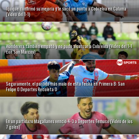
Iquique confirmó su mejoría y le sacó un punto a Cobreloa en Calama
(Video del 1-1)
Wanderers también empató y no pudo alcanzar a Cobreloa (Video del 1-1
con San Marcos)
Seguramente, el partido más malo de esta fecha en Primera B: San
Felipe 0 Deportes Recoleta 0
En un partidazo Magallanes venció 4-3 a Deportes Temuco (Video de los
7 goles)