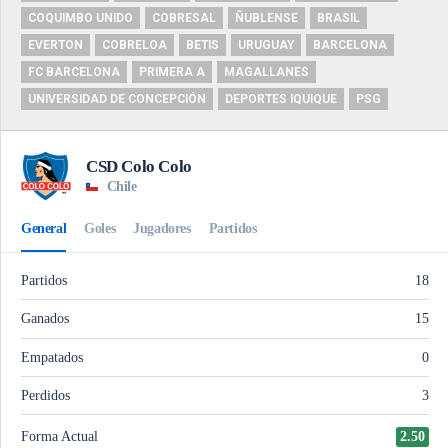
COQUIMBO UNIDO
COBRESAL
ÑUBLENSE
BRASIL
EVERTON
COBRELOA
BETIS
URUGUAY
BARCELONA
FC BARCELONA
PRIMERA A
MAGALLANES
UNIVERSIDAD DE CONCEPCIÓN
DEPORTES IQUIQUE
PSG