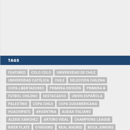
TAGS
FEATURED
COLO COLO
UNIVERSIDAD DE CHILE
UNIVERSIDAD CATÓLICA
CHILE
SELECCIÓN CHILENA
COPA LIBERTADORES
PRIMERA DIVISIÓN
PRIMERA B
FUTBOL CHILENO
DESTACADOS
UNIÓN ESPAÑOLA
PALESTINO
COPA CHILE
COPA SUDAMERICANA
HUACHIPATO
ARGENTINA
AUDAX ITALIANO
ALEXIS SÁNCHEZ
ARTURO VIDAL
CHAMPIONS LEAGUE
RIVER PLATE
O'HIGGINS
REAL MADRID
BOCA JUNIORS