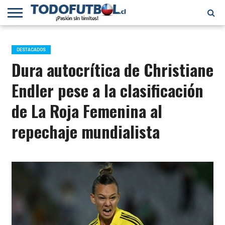
PRIMERA
DIVISIÓN
PRIMERA
SELECCIÓN
CHILENOS
FÚTBOL
B
CHILENA
EN EL
INTERNACIONAL
DESTACADOS
MUNDO
Dura autocrítica de Christiane
Endler pese a la clasificación
de La Roja Femenina al
repechaje mundialista