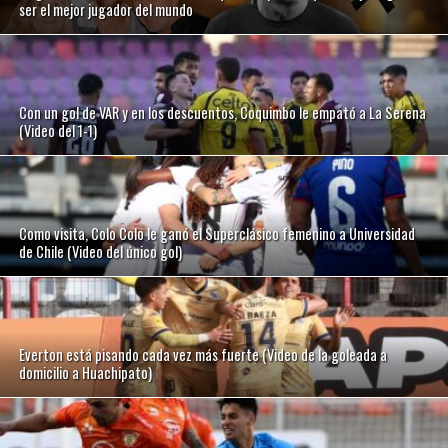
ser el mejor jugador del mundo
Con un gol de VAR y en los descuentos, Coquimbo le empató a La Serena
(Video del 1-1)
Como visita, Colo Colo le ganó el Superclásico femenino a Universidad
de Chile (Video del único gol)
Everton está pisando cada vez más fuerte (Video de la goleada a
domicilio a Huachipato)