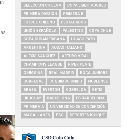
nto
SELECCIÓN CHILENA
COPA LIBERTADORES
PRIMERA DIVISIÓN
PRIMERA B
FUTBOL CHILENO
DESTACADOS
UNIÓN ESPAÑOLA
PALESTINO
COPA CHILE
ras,
COPA SUDAMERICANA
HUACHIPATO
ARGENTINA
AUDAX ITALIANO
ALEXIS SÁNCHEZ
ARTURO VIDAL
CHAMPIONS LEAGUE
RIVER PLATE
O'HIGGINS
REAL MADRID
BOCA JUNIORS
COBRESAL
COQUIMBO UNIDO
ÑUBLENSE
BRASIL
EVERTON
COBRELOA
BETIS
URUGUAY
BARCELONA
FC BARCELONA
PRIMERA A
UNIVERSIDAD DE CONCEPCIÓN
MAGALLANES
PSG
DEPORTES IQUIQUE