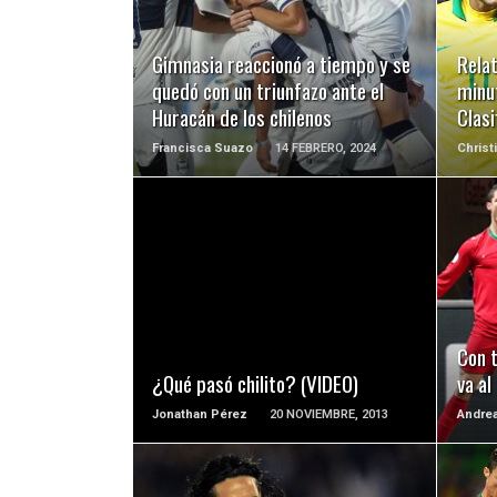
LEER MÁS
Gimnasia reaccionó a tiempo y se
Relat
quedó con un triunfazo ante el
minut
Huracán de los chilenos
Clas
Francisca Suazo
14 FEBRERO, 2024
Christ
LEER MÁS
Con t
¿Qué pasó chilito? (VIDEO)
va al
Jonathan Pérez
20 NOVIEMBRE, 2013
Andrea