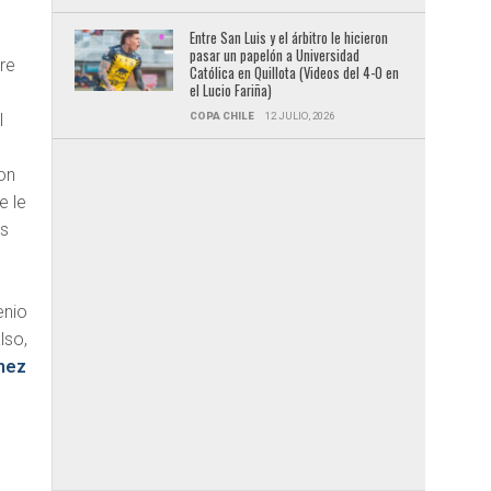
Entre San Luis y el árbitro le hicieron
pasar un papelón a Universidad
re
Católica en Quillota (Videos del 4-0 en
el Lucio Fariña)
COPA CHILE
12 JULIO, 2026
l
on
e le
os
enio
lso,
hez
y