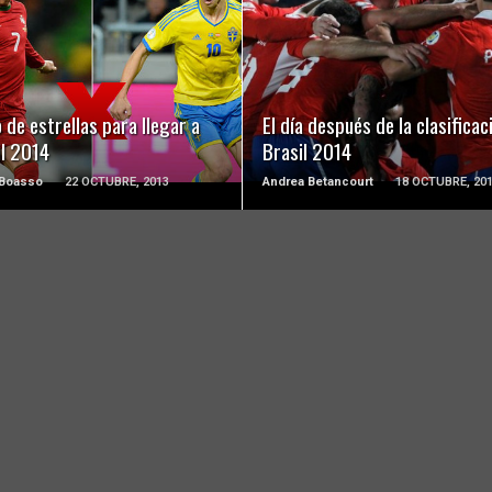
LEER MÁS
LEER MÁS
 de estrellas para llegar a
El día después de la clasificac
il 2014
Brasil 2014
 Boasso
22 OCTUBRE, 2013
Andrea Betancourt
18 OCTUBRE, 20