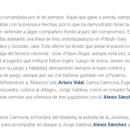
erá comandada por el de siempre. Aquel que gane o pierda, siemp
blar con la prensa e hinchas, por lo que ha demostrado tener la
r defender a algún compañero frente al juez del compromiso. E
ás adelante, una línea de tres, entrelazada por el «Pitbull» Gary
ez y Gonzalo Jara. Éste último ha tenido que peliar el puesto c
saga del técnico nacional. José «Pepe» Rojas, aunque esta vez, s
al jugador que milita el fútbol Inglés. Luego de éstos, vienen «l
por su juego y habilidad, demuestran siempre el buen control y
ma de juego, aunque aún así, me hubiese gustado ver a Pizarro»,
Refiriéndose a Mauricio Isla,
Arturo Vidal
, Carlos Carmona, Eug
 escuadra, coloca al «Mago», Jorge Valdivia, como un creador fa
de enrrolar una ofensiva de tres jugadores con él,
Alexis Sánc
arlos Carmona, el hombre del Atalanta, la estrella de la Juventus,
d para acompañar en ataque a Jorge Valdivia,
Alexis Sánchez