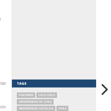
s
TAGS
stán
FEATURED
COLO COLO
UNIVERSIDAD DE CHILE
ción
UNIVERSIDAD CATÓLICA
CHILE