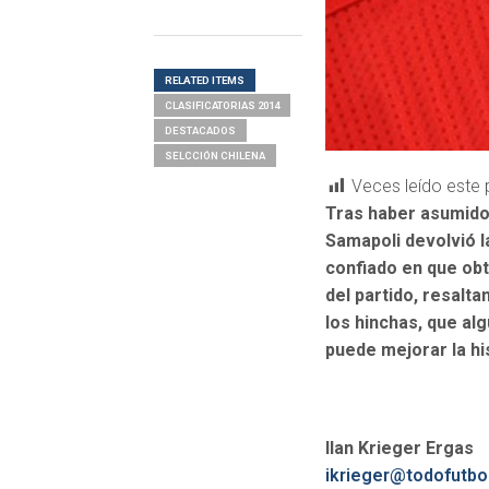
RELATED ITEMS
CLASIFICATORIAS 2014
DESTACADOS
SELCCIÓN CHILENA
Veces leído este 
Tras haber asumido 
Samapoli devolvió la
confiado en que obt
del partido, resaltan
los hinchas, que alg
puede mejorar la his
Ilan Krieger Ergas
ikrieger@todofutbol