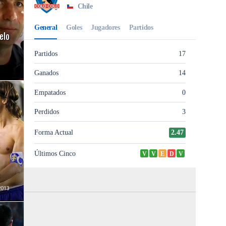
elo
2013