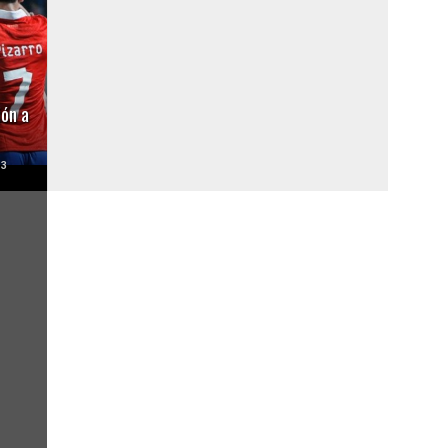
ión a
13