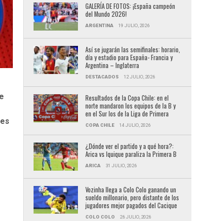
GALERÍA DE FOTOS: ¡España campeón
del Mundo 2026!
ARGENTINA
19 JULIO, 2026
Así se jugarán las semifinales: horario,
día y estadio para España- Francia y
Argentina – Inglaterra
DESTACADOS
12 JULIO, 2026
ge
Resultados de la Copa Chile: en el
norte mandaron los equipos de la B y
en el Sur los de la Liga de Primera
nes
COPA CHILE
14 JULIO, 2026
e
¿Dónde ver el partido y a qué hora?:
Arica vs Iquique paraliza la Primera B
ARICA
31 JULIO, 2026
Vozinha llega a Colo Colo ganando un
sueldo millonario, pero distante de los
jugadores mejor pagados del Cacique
COLO COLO
26 JULIO, 2026