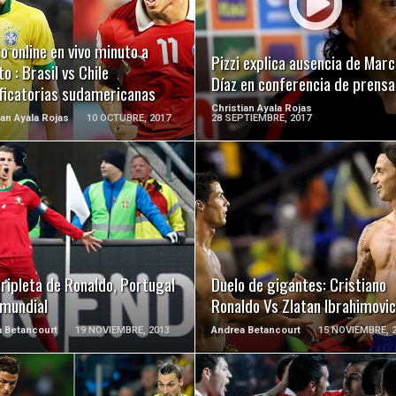
LEER MÁS
LEER MÁS
o online en vivo minuto a
Pizzi explica ausencia de Marc
o : Brasil vs Chile
Díaz en conferencia de prensa
ificatorias sudamericanas
Christian Ayala Rojas
ian Ayala Rojas
10 OCTUBRE, 2017
28 SEPTIEMBRE, 2017
LEER MÁS
LEER MÁS
ripleta de Ronaldo, Portugal
Duelo de gigantes: Cristiano
 mundial
Ronaldo Vs Zlatan Ibrahimovic
 Betancourt
19 NOVIEMBRE, 2013
Andrea Betancourt
15 NOVIEMBRE, 