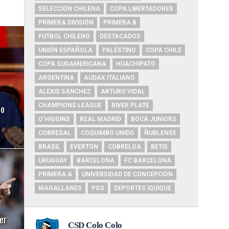
SELECCIÓN CHILENA
COPA LIBERTADORES
PRIMERA DIVISIÓN
PRIMERA B
FUTBOL CHILENO
DESTACADOS
UNIÓN ESPAÑOLA
PALESTINO
COPA CHILE
COPA SUDAMERICANA
HUACHIPATO
ARGENTINA
AUDAX ITALIANO
ALEXIS SÁNCHEZ
ARTURO VIDAL
do
CHAMPIONS LEAGUE
RIVER PLATE
O'HIGGINS
REAL MADRID
BOCA JUNIORS
COBRESAL
COQUIMBO UNIDO
ÑUBLENSE
BRASIL
EVERTON
COBRELOA
BETIS
URUGUAY
BARCELONA
FC BARCELONA
PRIMERA A
UNIVERSIDAD DE CONCEPCIÓN
MAGALLANES
PSG
DEPORTES IQUIQUE
ter