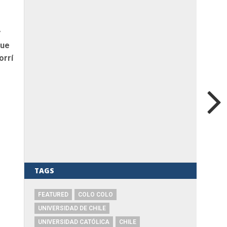
y
que
orrí
TAGS
FEATURED
COLO COLO
UNIVERSIDAD DE CHILE
UNIVERSIDAD CATÓLICA
CHILE