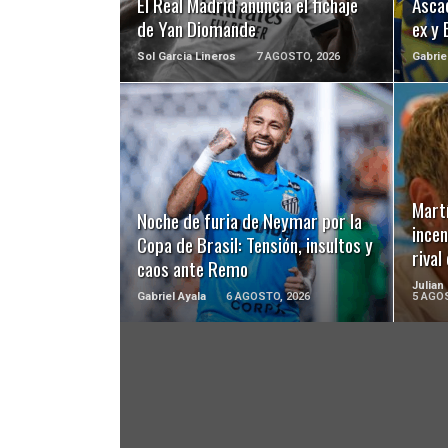
El Real Madrid anuncia el fichaje
Ascac
de Yan Diomande
ex y 
Sol Garcia Lineros
7 AGOSTO, 2026
Gabrie
LEER MÁS
Martí
Noche de furia de Neymar por la
incen
Copa de Brasil: Tensión, insultos y
riva
caos ante Remo
Julian
Gabriel Ayala
6 AGOSTO, 2026
5 AGOS