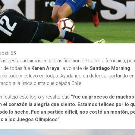
post:
65
s destacadísimas en la clasificación de La Roja femenina, per
jor de todas fue
Karen Araya
, la volante de
Santiago Morning
.
corrió todo y estuvo en todas. Ayudando en defensa, cortando en
ndo a la única punta que dejaba Chile
n festejó este logro y resaltó que
“fue un proceso de muchos
 el corazón la alegría que siento. Estamos felices por lo q
do lo hecho. Fue un partido difícil, nos costó un montón, p
as a los Juegos Olímpicos”
.