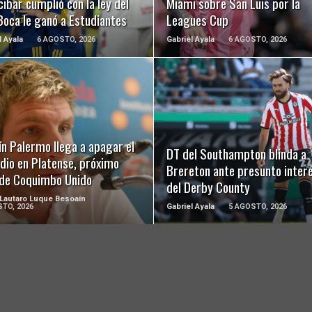
ibar cumplió con la ley del
Miami sobre San Luis por la
Boca le ganó a Estudiantes
Leagues Cup
l Ayala
6 AGOSTO, 2026
Gabriel Ayala
6 AGOSTO, 2026
LEER MÁS
LEER MÁS
n Palermo llega a apagar el
DT del Southampton blinda a
dio en Platense, próximo
Brereton ante presunto inter
l de Coquimbo Unido
del Derby County
 Lautaro Luque Besoaín
TO, 2026
Gabriel Ayala
5 AGOSTO, 2026