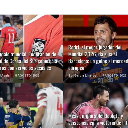
LEER MÁS
LEER MÁS
Rodri, el mejor jugador del
ndalo mundial: Federación de
Mundial 2026, da el sí al
l de Corea del Sur sobornó a
Barcelona: un golpe al merca
ros con servicios sexuales
europeo
l Ayala
8 AGOSTO, 2026
Sol Garcia Lineros
7 AGOSTO, 2026
LEER MÁS
LEER MÁS
Messi, imparable: doblete y
asistencia en la victoria de In