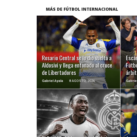
MÁS DE FÚTBOL INTERNACIONAL
LEER MÁS
Rosario Central se lo dio vuelta a
Escá
Aldosivi y llega entonado al cruce
Fútbo
de Libertadores
árbit
Gabriel Ayala
8 AGOSTO, 2026
Gabrie
LEER MÁS