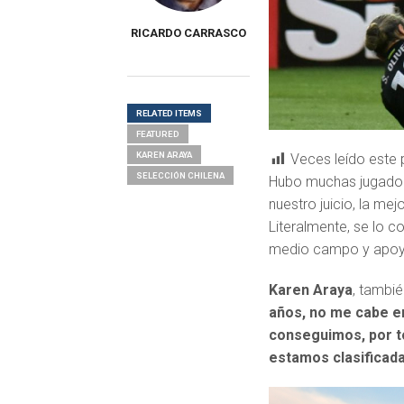
RICARDO CARRASCO
RELATED ITEMS
FEATURED
KAREN ARAYA
Veces leído este 
SELECCIÓN CHILENA
Hubo muchas jugadora
nuestro juicio, la me
Literalmente, se lo 
medio campo y apoya
Karen Araya
, tambié
años, no me cabe en
conseguimos, por to
estamos clasificad