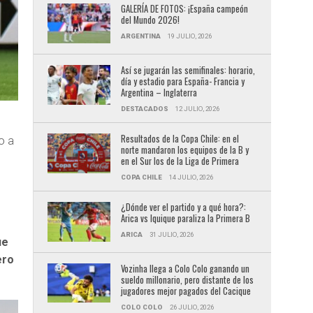
GALERÍA DE FOTOS: ¡España campeón
del Mundo 2026!
ARGENTINA
19 JULIO, 2026
Así se jugarán las semifinales: horario,
día y estadio para España- Francia y
Argentina – Inglaterra
DESTACADOS
12 JULIO, 2026
Resultados de la Copa Chile: en el
o a
norte mandaron los equipos de la B y
en el Sur los de la Liga de Primera
COPA CHILE
14 JULIO, 2026
¿Dónde ver el partido y a qué hora?:
Arica vs Iquique paraliza la Primera B
ARICA
31 JULIO, 2026
ue
ero
Vozinha llega a Colo Colo ganando un
sueldo millonario, pero distante de los
jugadores mejor pagados del Cacique
COLO COLO
26 JULIO, 2026