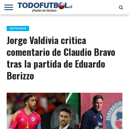
PRIMERA
DIVISIÓN
PRIMERA
SELECCIÓN
CHILENOS
FÚTBOL
B
CHILENA
EN EL
INTERNACIONAL
DESTACADOS
MUNDO
Jorge Valdivia critica
comentario de Claudio Bravo
tras la partida de Eduardo
Berizzo