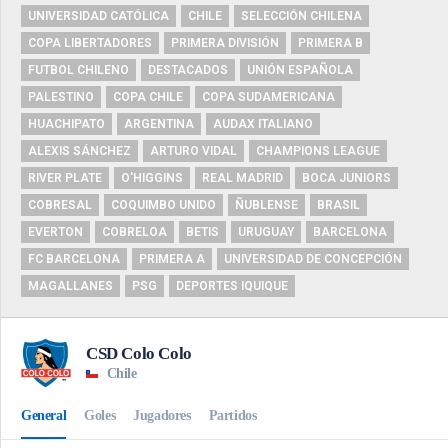
UNIVERSIDAD CATÓLICA
CHILE
SELECCIÓN CHILENA
COPA LIBERTADORES
PRIMERA DIVISIÓN
PRIMERA B
FUTBOL CHILENO
DESTACADOS
UNIÓN ESPAÑOLA
PALESTINO
COPA CHILE
COPA SUDAMERICANA
HUACHIPATO
ARGENTINA
AUDAX ITALIANO
ALEXIS SÁNCHEZ
ARTURO VIDAL
CHAMPIONS LEAGUE
RIVER PLATE
O'HIGGINS
REAL MADRID
BOCA JUNIORS
COBRESAL
COQUIMBO UNIDO
ÑUBLENSE
BRASIL
EVERTON
COBRELOA
BETIS
URUGUAY
BARCELONA
FC BARCELONA
PRIMERA A
UNIVERSIDAD DE CONCEPCIÓN
MAGALLANES
PSG
DEPORTES IQUIQUE