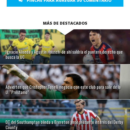
PINCHE PARA AGREGAR SU COMENTARIO
MÁS DE DESTACADOS
Ignacio Aliseda y Agustín Hausch: de ahí saldría el puntero derecho que
busca la UC
Advierten que Cristopher Toselli negocia con este club para salir de la
U: “Préstamo”
DT del Southampton blinda a Brereton ante presunto interés del Derby
County