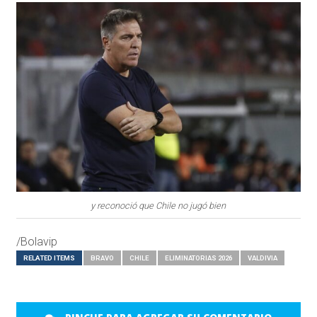
y reconoció que Chile no jugó bien
/Bolavip
RELATED ITEMS
BRAVO
CHILE
ELIMINATORIAS 2026
VALDIVIA