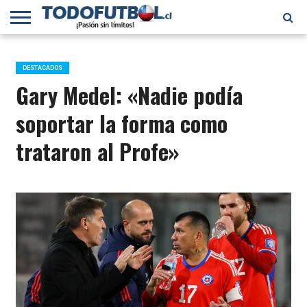
PRIMERA
DIVISIÓN
PRIMERA
SELECCIÓN
CHILENOS
FÚTBOL
B
CHILENA
EN EL
INTERNACIONAL
DESTACADOS
MUNDO
Gary Medel: «Nadie podía
soportar la forma como
trataron al Profe»