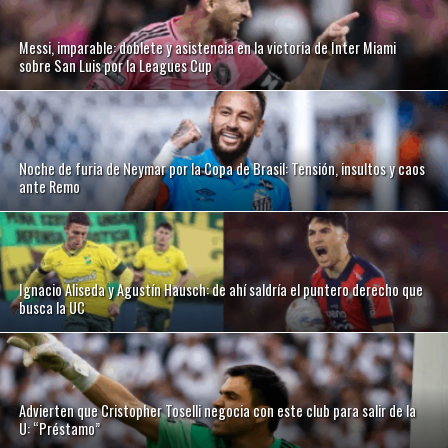
Messi, imparable: doblete y asistencia en la victoria de Inter Miami
sobre San Luis por la Leagues Cup
Noche de furia de Neymar por la Copa de Brasil: Tensión, insultos y caos
ante Remo
Ignacio Aliseda y Agustín Hausch: de ahí saldría el puntero derecho que
busca la UC
Advierten que Cristopher Toselli negocia con este club para salir de la
U: “Préstamo”