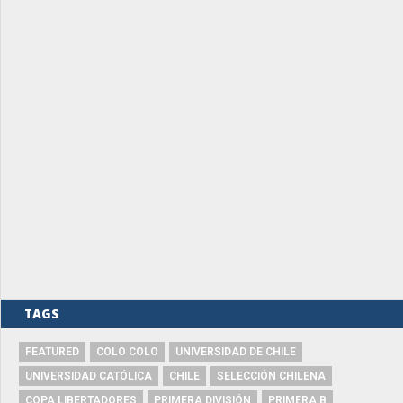
TAGS
FEATURED
COLO COLO
UNIVERSIDAD DE CHILE
UNIVERSIDAD CATÓLICA
CHILE
SELECCIÓN CHILENA
COPA LIBERTADORES
PRIMERA DIVISIÓN
PRIMERA B