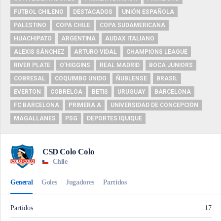
FUTBOL CHILENO
DESTACADOS
UNIÓN ESPAÑOLA
PALESTINO
COPA CHILE
COPA SUDAMERICANA
HUACHIPATO
ARGENTINA
AUDAX ITALIANO
ALEXIS SÁNCHEZ
ARTURO VIDAL
CHAMPIONS LEAGUE
RIVER PLATE
O'HIGGINS
REAL MADRID
BOCA JUNIORS
COBRESAL
COQUIMBO UNIDO
ÑUBLENSE
BRASIL
EVERTON
COBRELOA
BETIS
URUGUAY
BARCELONA
FC BARCELONA
PRIMERA A
UNIVERSIDAD DE CONCEPCIÓN
MAGALLANES
PSG
DEPORTES IQUIQUE