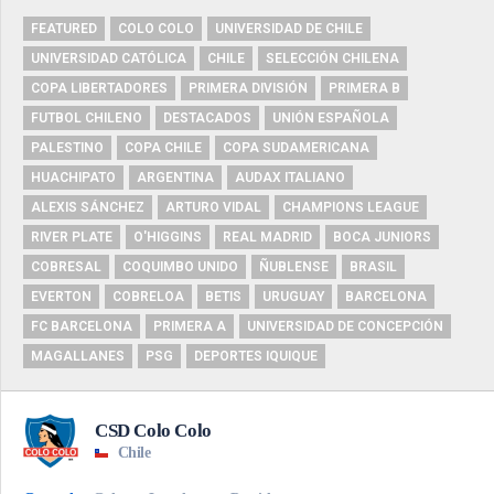
FEATURED
COLO COLO
UNIVERSIDAD DE CHILE
UNIVERSIDAD CATÓLICA
CHILE
SELECCIÓN CHILENA
COPA LIBERTADORES
PRIMERA DIVISIÓN
PRIMERA B
FUTBOL CHILENO
DESTACADOS
UNIÓN ESPAÑOLA
PALESTINO
COPA CHILE
COPA SUDAMERICANA
HUACHIPATO
ARGENTINA
AUDAX ITALIANO
ALEXIS SÁNCHEZ
ARTURO VIDAL
CHAMPIONS LEAGUE
RIVER PLATE
O'HIGGINS
REAL MADRID
BOCA JUNIORS
COBRESAL
COQUIMBO UNIDO
ÑUBLENSE
BRASIL
EVERTON
COBRELOA
BETIS
URUGUAY
BARCELONA
FC BARCELONA
PRIMERA A
UNIVERSIDAD DE CONCEPCIÓN
MAGALLANES
PSG
DEPORTES IQUIQUE