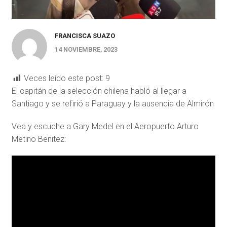
FRANCISCA SUAZO
14 NOVIEMBRE, 2023
Veces leído este post:
9
El capitán de la selección chilena habló al llegar a
Santiago y se refirió a Paraguay y la ausencia de Almirón
Vea y escuche a Gary Medel en el Aeropuerto Arturo
Metino Benitez: