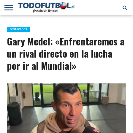
PRIMERA
DIVISIÓN
PRIMERA
SELECCIÓN
CHILENOS
FÚTBOL
B
CHILENA
EN EL
INTERNACIONAL
DESTACADOS
MUNDO
Gary Medel: «Enfrentaremos a
un rival directo en la lucha
por ir al Mundial»