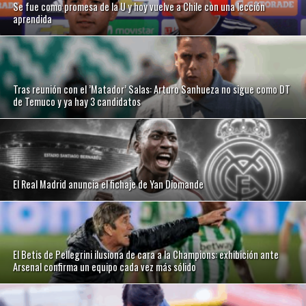
Se fue como promesa de la U y hoy vuelve a Chile con una lección
aprendida
Tras reunión con el ’Matador’ Salas: Arturo Sanhueza no sigue como DT
de Temuco y ya hay 3 candidatos
El Real Madrid anuncia el fichaje de Yan Diomande
El Betis de Pellegrini ilusiona de cara a la Champions: exhibición ante
Arsenal confirma un equipo cada vez más sólido