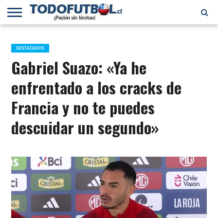
PRIMERA
DIVISIÓN
PRIMERA
SELECCIÓN
CHILENOS
FÚTBOL
B
CHILENA
EN EL
INTERNACIONAL
DESTACADOS
MUNDO
Gabriel Suazo: «Ya he
enfrentado a los cracks de
Francia y no te puedes
descuidar un segundo»