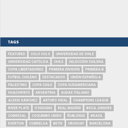
TAGS
FEATURED
COLO COLO
UNIVERSIDAD DE CHILE
UNIVERSIDAD CATÓLICA
CHILE
SELECCIÓN CHILENA
COPA LIBERTADORES
PRIMERA DIVISIÓN
PRIMERA B
FUTBOL CHILENO
DESTACADOS
UNIÓN ESPAÑOLA
PALESTINO
COPA CHILE
COPA SUDAMERICANA
HUACHIPATO
ARGENTINA
AUDAX ITALIANO
ALEXIS SÁNCHEZ
ARTURO VIDAL
CHAMPIONS LEAGUE
RIVER PLATE
O'HIGGINS
REAL MADRID
BOCA JUNIORS
COBRESAL
COQUIMBO UNIDO
ÑUBLENSE
BRASIL
EVERTON
COBRELOA
BETIS
URUGUAY
BARCELONA