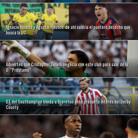
Ignacio Aliseda y Agustín Hausch: de ahí saldría el puntero derecho que
busca la UC
Advierten que Cristopher Toselli negocia con este club para salir de la
U: “Préstamo”
DT del Southampton blinda a Brereton ante presunto interés del Derby
County