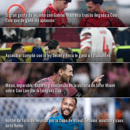
El gran gesto de Vozinha con Gabriel Maureira tras su llegada a Colo
Colo que se ganó los aplausos
Ascacibar cumplió con la ley del ex y Boca le ganó a Estudiantes
Messi, imparable: doblete y asistencia en la victoria de Inter Miami
sobre San Luis por la Leagues Cup
Noche de furia de Neymar por la Copa de Brasil: Tensión, insultos y caos
ante Remo