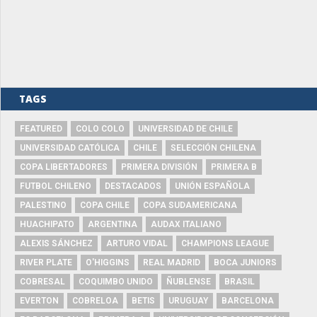
TAGS
FEATURED
COLO COLO
UNIVERSIDAD DE CHILE
UNIVERSIDAD CATÓLICA
CHILE
SELECCIÓN CHILENA
COPA LIBERTADORES
PRIMERA DIVISIÓN
PRIMERA B
FUTBOL CHILENO
DESTACADOS
UNIÓN ESPAÑOLA
PALESTINO
COPA CHILE
COPA SUDAMERICANA
HUACHIPATO
ARGENTINA
AUDAX ITALIANO
ALEXIS SÁNCHEZ
ARTURO VIDAL
CHAMPIONS LEAGUE
RIVER PLATE
O'HIGGINS
REAL MADRID
BOCA JUNIORS
COBRESAL
COQUIMBO UNIDO
ÑUBLENSE
BRASIL
EVERTON
COBRELOA
BETIS
URUGUAY
BARCELONA