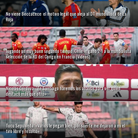
No viene Beccacece: el motivo legal que aleja al DT mundialista de La
Roja
Jugando un muy buen segundo tiempo, Chile le ganó 2-1 a la mundialista
selección de la RD del Congo en Francia (Videos)
Nicolás Córdova: “En Santiago haremos los análisis para ver quién
destacó más que otro»
Tucu Sepúlveda: «Varios le pegan bien, por suerte me dejaron a mi el
tiro libre y resultó»