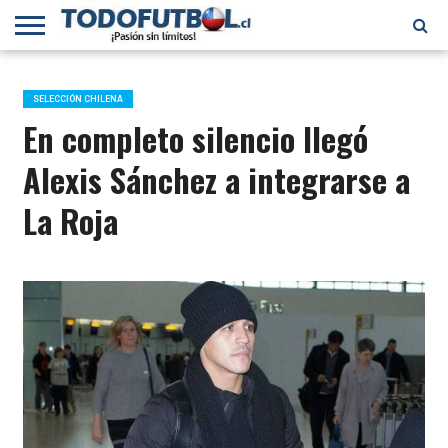
PRIMERA
DIVISIÓN
PRIMERA
SELECCIÓN
CHILENOS
FÚTBOL
B
CHILENA
EN EL
INTERNACIONAL
SELECCIÓN CHILENA
MUNDO
En completo silencio llegó
Alexis Sánchez a integrarse a
La Roja