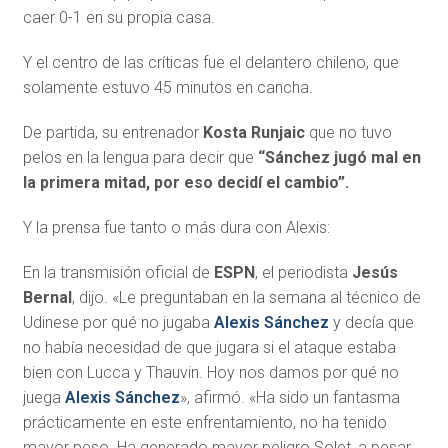
caer 0-1 en su propia casa.
Y el centro de las críticas fue el delantero chileno, que
solamente estuvo 45 minutos en cancha.
De partida, su entrenador
Kosta Runjaic
que no tuvo
pelos en la lengua para decir que
“Sánchez jugó mal en
la primera mitad, por eso decidí el cambio”.
Y la prensa fue tanto o más dura con Alexis:
En la transmisión oficial de
ESPN
, el periodista
Jesús
Bernal
, dijo. «Le preguntaban en la semana al técnico de
Udinese por qué no jugaba
Alexis Sánchez
y decía que
no había necesidad de que jugara si el ataque estaba
bien con Lucca y Thauvin. Hoy nos damos por qué no
juega
Alexis Sánchez
», afirmó. «Ha sido un fantasma
prácticamente en este enfrentamiento, no ha tenido
mayor peso. Ha generado mayor peligro Solet, a pesar