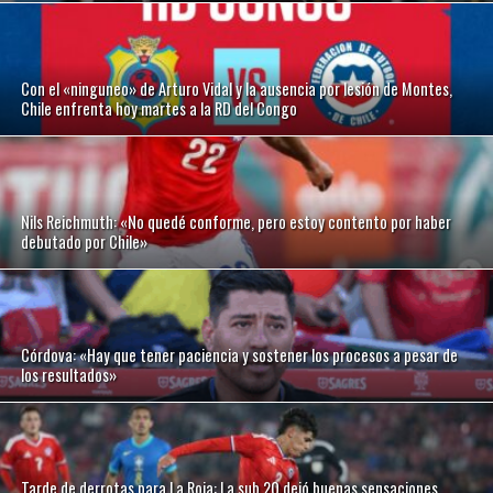
Con el «ninguneo» de Arturo Vidal y la ausencia por lesión de Montes,
Chile enfrenta hoy martes a la RD del Congo
Nils Reichmuth: «No quedé conforme, pero estoy contento por haber
debutado por Chile»
Córdova: «Hay que tener paciencia y sostener los procesos a pesar de
los resultados»
Tarde de derrotas para La Roja: La sub 20 dejó buenas sensaciones,