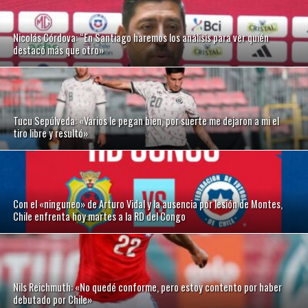
Nicolás Córdova: “En Santiago haremos los análisis para ver quién
destacó más que otro»
Tucu Sepúlveda: «Varios le pegan bien, por suerte me dejaron a mi el
tiro libre y resultó»
Con el «ninguneo» de Arturo Vidal y la ausencia por lesión de Montes,
Chile enfrenta hoy martes a la RD del Congo
Nils Reichmuth: «No quedé conforme, pero estoy contento por haber
debutado por Chile»