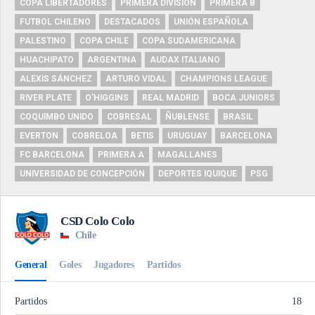
COPA LIBERTADORES
PRIMERA DIVISIÓN
PRIMERA B
FUTBOL CHILENO
DESTACADOS
UNIÓN ESPAÑOLA
PALESTINO
COPA CHILE
COPA SUDAMERICANA
HUACHIPATO
ARGENTINA
AUDAX ITALIANO
ALEXIS SÁNCHEZ
ARTURO VIDAL
CHAMPIONS LEAGUE
RIVER PLATE
O'HIGGINS
REAL MADRID
BOCA JUNIORS
COQUIMBO UNIDO
COBRESAL
ÑUBLENSE
BRASIL
EVERTON
COBRELOA
BETIS
URUGUAY
BARCELONA
FC BARCELONA
PRIMERA A
MAGALLANES
UNIVERSIDAD DE CONCEPCIÓN
DEPORTES IQUIQUE
PSG