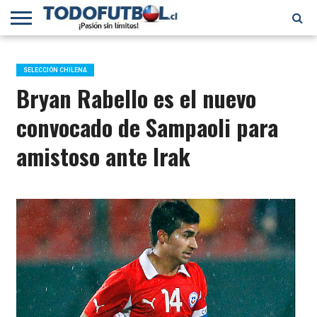
PRIMERA
DIVISIÓN
PRIMERA
SELECCIÓN
CHILENOS
FÚTBOL
B
CHILENA
EN EL
INTERNACIONAL
SELECCIÓN CHILENA
MUNDO
Bryan Rabello es el nuevo
convocado de Sampaoli para
amistoso ante Irak