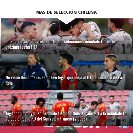
MÁS DE SELECCIÓN CHILENA
La Roja jugará amistosos ante dos selecciones mundialistas en la
próxima fecha FIFA
No viene Beccacece: el motivo legal que aleja al DT mundialista de La
Roja
Jugando un muy buen segundo tiempo, Chile le ganó 2-1 a la mundialista
selección de la RD del Congo en Francia (Videos)