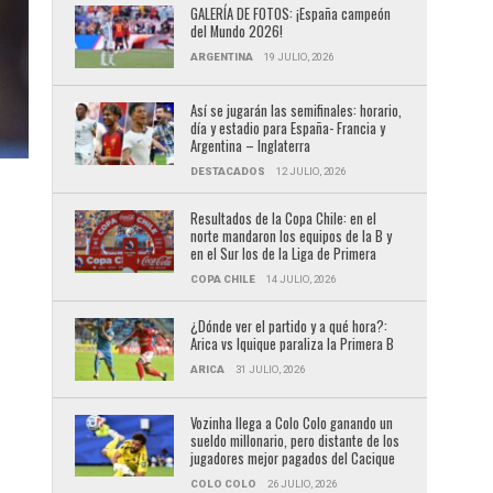
GALERÍA DE FOTOS: ¡España campeón
del Mundo 2026!
ARGENTINA
19 JULIO, 2026
Así se jugarán las semifinales: horario,
día y estadio para España- Francia y
Argentina – Inglaterra
DESTACADOS
12 JULIO, 2026
Resultados de la Copa Chile: en el
o
norte mandaron los equipos de la B y
en el Sur los de la Liga de Primera
COPA CHILE
14 JULIO, 2026
¿Dónde ver el partido y a qué hora?:
Arica vs Iquique paraliza la Primera B
ARICA
31 JULIO, 2026
Vozinha llega a Colo Colo ganando un
sueldo millonario, pero distante de los
jugadores mejor pagados del Cacique
COLO COLO
26 JULIO, 2026