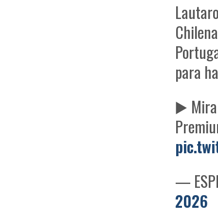
Lautaro
Chilena
Portuga
para ha
▶️ Mir
Premi
pic.tw
— ESPN
2026