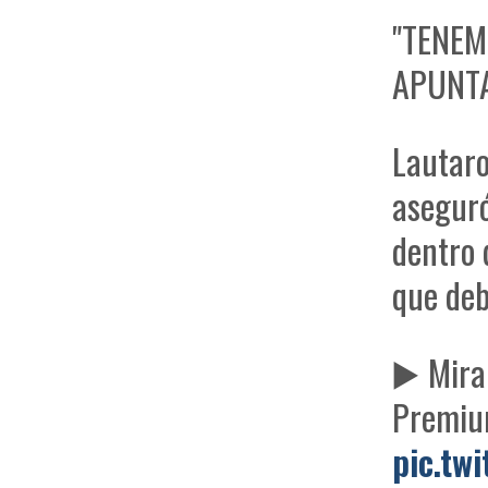
"TENEM
APUNTA
Lautaro
aseguró
dentro 
que deb
▶️ Mir
Premi
pic.tw