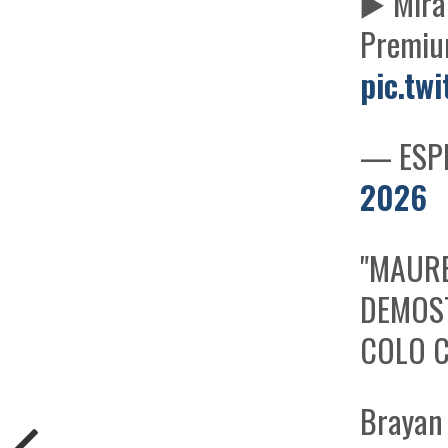
▶️ Mir
Premi
pic.tw
— ESPN
2026
"MAURE
DEMOST
COLO 
Brayan 