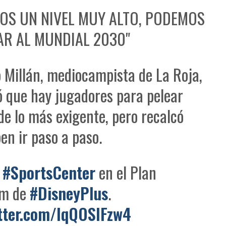
OS UN NIVEL MUY ALTO, PODEMOS
R AL MUNDIAL 2030"
 Millán, mediocampista de La Roja,
 que hay jugadores para pelear
de lo más exigente, pero recalcó
en ir paso a paso.
a
#SportsCenter
en el Plan
um de
#DisneyPlus
.
itter.com/lqQOSlFzw4