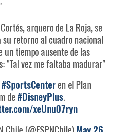
"
Cortés, arquero de La Roja, se
 a su retorno al cuadro nacional
e un tiempo ausente de las
: "Tal vez me faltaba madurar"
a
#SportsCenter
en el Plan
um de
#DisneyPlus
.
itter.com/xeUnu07ryn
 Chile (@ESPNChile)
May 26,