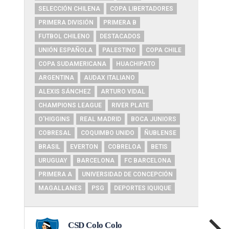
SELECCIÓN CHILENA
COPA LIBERTADORES
PRIMERA DIVISIÓN
PRIMERA B
FUTBOL CHILENO
DESTACADOS
UNIÓN ESPAÑOLA
PALESTINO
COPA CHILE
COPA SUDAMERICANA
HUACHIPATO
ARGENTINA
AUDAX ITALIANO
ALEXIS SÁNCHEZ
ARTURO VIDAL
CHAMPIONS LEAGUE
RIVER PLATE
O'HIGGINS
REAL MADRID
BOCA JUNIORS
COBRESAL
COQUIMBO UNIDO
ÑUBLENSE
BRASIL
EVERTON
COBRELOA
BETIS
URUGUAY
BARCELONA
FC BARCELONA
PRIMERA A
UNIVERSIDAD DE CONCEPCIÓN
MAGALLANES
PSG
DEPORTES IQUIQUE