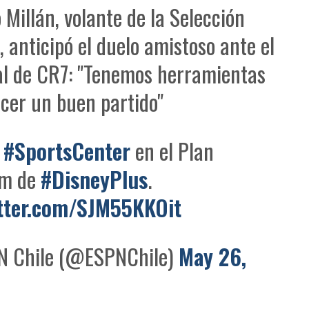
 Millán, volante de la Selección
, anticipó el duelo amistoso ante el
l de CR7: "Tenemos herramientas
cer un buen partido"
a
#SportsCenter
en el Plan
um de
#DisneyPlus
.
itter.com/SJM55KKOit
 Chile (@ESPNChile)
May 26,