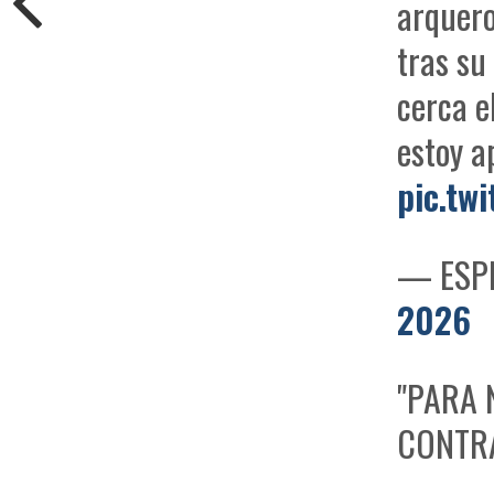
arquero
tras su
cerca e
estoy a
pic.tw
— ESPN
2026
"PARA
CONTR