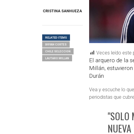
CRISTINA SANHUEZA
RELATED ITEMS
BRYAN CORTES
CHILE SELECCION
Veces leído este 
LAUTARO MILLAN
El arquero de la s
Millán, estuviero
Durán
Vea y escuche lo que
periodistas que cubre
"SOLO
NUEVA 