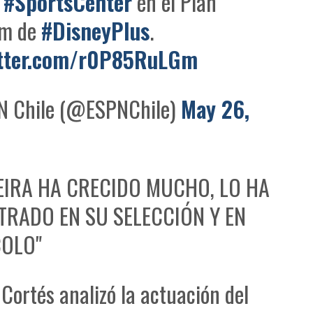
a
#SportsCenter
en el Plan
um de
#DisneyPlus
.
itter.com/r0P85RuLGm
 Chile (@ESPNChile)
May 26,
IRA HA CRECIDO MUCHO, LO HA
RADO EN SU SELECCIÓN Y EN
COLO"
Cortés analizó la actuación del