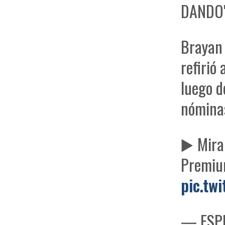
DANDO
Brayan 
refirió
luego d
nóminas
▶️ Mir
Premi
pic.tw
— ESPN