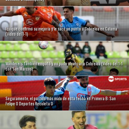
Iquique confirmó su mejoría y le sacó un punto a Cobreloa en Calama
(Video del 1-1)
Wanderers también empató y no pudo alcanzar a Cobreloa (Video del 1-1
con San Marcos)
Seguramente, el partido más malo de esta fecha en Primera B: San
Felipe 0 Deportes Recoleta 0