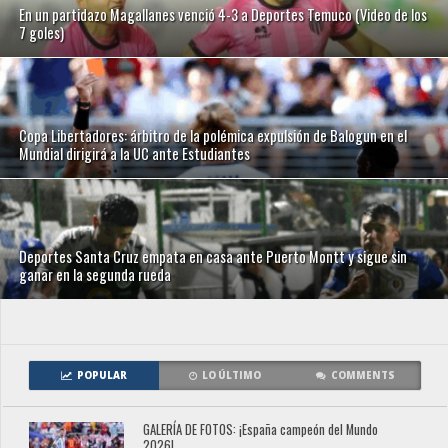
En un partidazo Magallanes venció 4-3 a Deportes Temuco (Video de los
7 goles)
Copa Libertadores: árbitro de la polémica expulsión de Balogun en el
Mundial dirigirá a la UC ante Estudiantes
Deportes Santa Cruz empata en casa ante Puerto Montt y sigue sin
ganar en la segunda rueda
POPULAR
LO ÚLTIMO
COMMENTS
GALERÍA DE FOTOS: ¡España campeón del Mundo
2026!