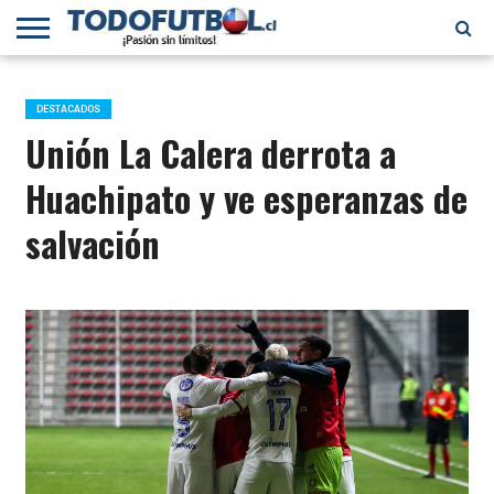
PRIMERA
DIVISIÓN
PRIMERA
SELECCIÓN
CHILENOS
FÚTBOL
B
CHILENA
EN EL
INTERNACIONAL
DESTACADOS
MUNDO
Unión La Calera derrota a
Huachipato y ve esperanzas de
salvación