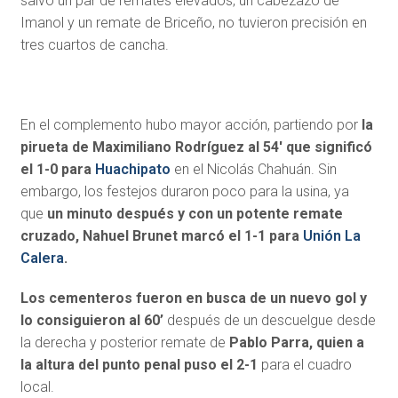
salvo un par de remates elevados, un cabezazo de
Imanol y un remate de Briceño, no tuvieron precisión en
tres cuartos de cancha.
En el complemento hubo mayor acción, partiendo por
la
pirueta de Maximiliano Rodríguez al 54′ que significó
el 1-0 para
Huachipato
en el Nicolás Chahuán. Sin
embargo, los festejos duraron poco para la usina, ya
que
un minuto después y con un potente remate
cruzado, Nahuel Brunet marcó el 1-1 para
Unión La
Calera
.
Los cementeros fueron en busca de un nuevo gol y
lo consiguieron al 60’
después de un descuelgue desde
la derecha y posterior remate de
Pablo Parra, quien a
la altura del punto penal puso el 2-1
para el cuadro
local.