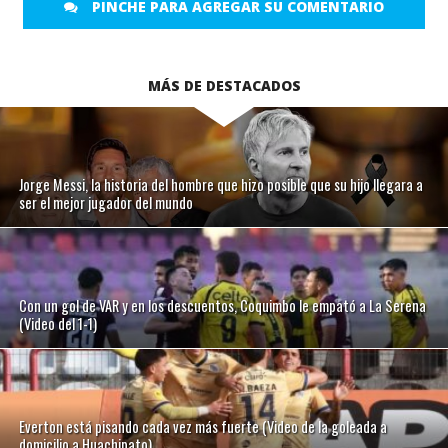
PINCHE PARA AGREGAR SU COMENTARIO
MÁS DE DESTACADOS
Jorge Messi, la historia del hombre que hizo posible que su hijo llegara a
ser el mejor jugador del mundo
Con un gol de VAR y en los descuentos, Coquimbo le empató a La Serena
(Video del 1-1)
Everton está pisando cada vez más fuerte (Video de la goleada a
domicilio a Huachipato)