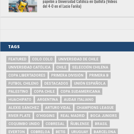
papelón a Universidad Católica en Quillota (Videos
del 4-0 en el Lucio Fariña)
TAGS
FEATURED
COLO COLO
UNIVERSIDAD DE CHILE
UNIVERSIDAD CATÓLICA
CHILE
SELECCIÓN CHILENA
COPA LIBERTADORES
PRIMERA DIVISIÓN
PRIMERA B
FUTBOL CHILENO
DESTACADOS
UNIÓN ESPAÑOLA
PALESTINO
COPA CHILE
COPA SUDAMERICANA
HUACHIPATO
ARGENTINA
AUDAX ITALIANO
ALEXIS SÁNCHEZ
ARTURO VIDAL
CHAMPIONS LEAGUE
RIVER PLATE
O'HIGGINS
REAL MADRID
BOCA JUNIORS
COQUIMBO UNIDO
COBRESAL
ÑUBLENSE
BRASIL
EVERTON
COBRELOA
BETIS
URUGUAY
BARCELONA