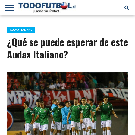
PRIMERA
DIVISIÓN
PRIMERA
SELECCIÓN
CHILENOS
FÚTBOL
B
CHILENA
EN EL
INTERNACIONAL
AUDAX ITALIANO
MUNDO
¿Qué se puede esperar de este
Audax Italiano?