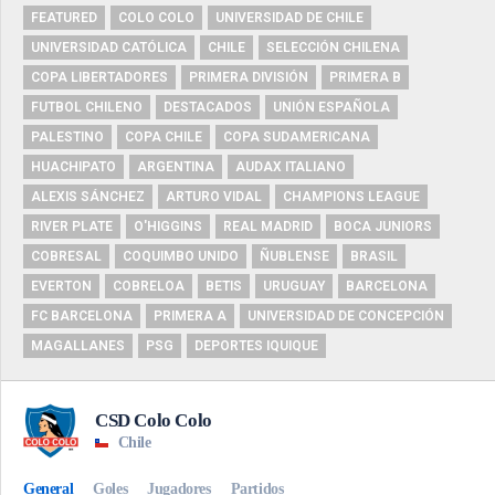
FEATURED
COLO COLO
UNIVERSIDAD DE CHILE
UNIVERSIDAD CATÓLICA
CHILE
SELECCIÓN CHILENA
COPA LIBERTADORES
PRIMERA DIVISIÓN
PRIMERA B
FUTBOL CHILENO
DESTACADOS
UNIÓN ESPAÑOLA
PALESTINO
COPA CHILE
COPA SUDAMERICANA
HUACHIPATO
ARGENTINA
AUDAX ITALIANO
ALEXIS SÁNCHEZ
ARTURO VIDAL
CHAMPIONS LEAGUE
RIVER PLATE
O'HIGGINS
REAL MADRID
BOCA JUNIORS
COBRESAL
COQUIMBO UNIDO
ÑUBLENSE
BRASIL
EVERTON
COBRELOA
BETIS
URUGUAY
BARCELONA
FC BARCELONA
PRIMERA A
UNIVERSIDAD DE CONCEPCIÓN
MAGALLANES
PSG
DEPORTES IQUIQUE