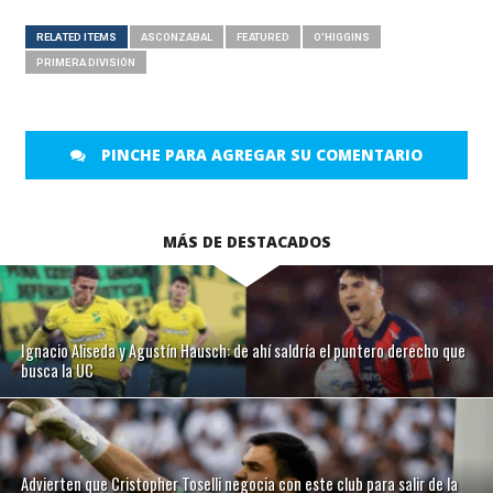
RELATED ITEMS
ASCONZABAL
FEATURED
O'HIGGINS
PRIMERA DIVISIÓN
PINCHE PARA AGREGAR SU COMENTARIO
MÁS DE DESTACADOS
Ignacio Aliseda y Agustín Hausch: de ahí saldría el puntero derecho que
busca la UC
Advierten que Cristopher Toselli negocia con este club para salir de la