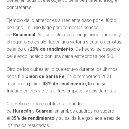
ponen en duda que el objetivo de la permanencia logre
concretarse.
Ejemplo de lo anterior es su reciente paso por el fútbol
peruano. En junio llegó para tomar las riendas
de
Binacional
. Ahí, solo alcanzó a dirigir cinco partidos y
el registro no es alentador: una victoria y cuatro derrotas,
dejando un
20% de rendimiento
. De hecho, se despidió
del elenco incaico con una caída estrepitosa por 5-0.
Otro de los clubes en lo que estuvo durante los últimos
años fue
Unión de Santa Fe
. En la temporada 2021
registró un pálido
33% de rendimiento,
lo que se
traduce en tres victorias, tres empates y seis derrotas.
Cosechas similares obtuvo al mando
de
Huracán
y
Guaraní
, en ambos cuadros no superó
el
35% de rendimiento
y su salida fue gatillada a raíz de
los malos resultados.