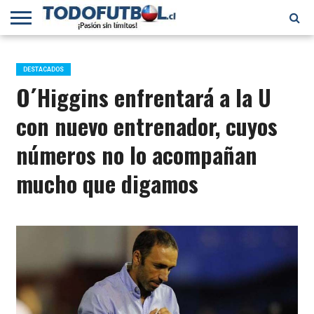
PRIMERA
DIVISIÓN
PRIMERA
SELECCIÓN
CHILENOS
FÚTBOL
B
CHILENA
EN EL
INTERNACIONAL
DESTACADOS
MUNDO
O´Higgins enfrentará a la U
con nuevo entrenador, cuyos
números no lo acompañan
mucho que digamos