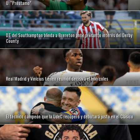
U: “Préstamo”
DT del Southampton blinda a Brereton ante presunto interés del Derby
County
Real Madrid y Vinícius tienen reunión decisiva el miércoles
El técnico campeón que la UdeC recuperó y debutará justo en el Clásico