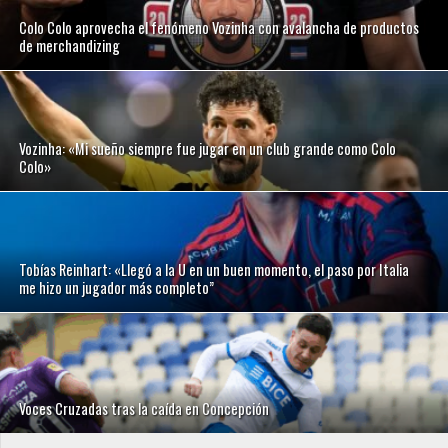
Colo Colo aprovecha el fenómeno Vozinha con avalancha de productos
de merchandizing
Vozinha: «Mi sueño siempre fue jugar en un club grande como Colo
Colo»
Tobías Reinhart: «Llegó a la U en un buen momento, el paso por Italia
me hizo un jugador más completo”
Voces Cruzadas tras la caída en Concepción