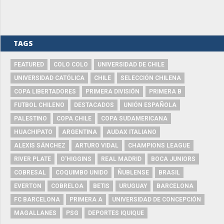
TAGS
FEATURED
COLO COLO
UNIVERSIDAD DE CHILE
UNIVERSIDAD CATÓLICA
CHILE
SELECCIÓN CHILENA
COPA LIBERTADORES
PRIMERA DIVISIÓN
PRIMERA B
FUTBOL CHILENO
DESTACADOS
UNIÓN ESPAÑOLA
PALESTINO
COPA CHILE
COPA SUDAMERICANA
HUACHIPATO
ARGENTINA
AUDAX ITALIANO
ALEXIS SÁNCHEZ
ARTURO VIDAL
CHAMPIONS LEAGUE
RIVER PLATE
O'HIGGINS
REAL MADRID
BOCA JUNIORS
COBRESAL
COQUIMBO UNIDO
ÑUBLENSE
BRASIL
EVERTON
COBRELOA
BETIS
URUGUAY
BARCELONA
FC BARCELONA
PRIMERA A
UNIVERSIDAD DE CONCEPCIÓN
MAGALLANES
PSG
DEPORTES IQUIQUE