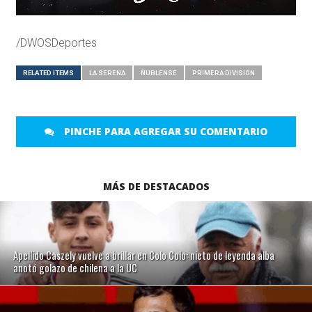
/DWOSDeportes
RELATED ITEMS
LA SERENA
ÑUBLENSE
PRIMERA DIVISIÓN
PINCHE PARA AGREGAR SU COMENTARIO
MÁS DE DESTACADOS
Apellido Caszely vuelve a brillar en Colo Colo: nieto de leyenda alba
anotó golazo de chilena a la UC