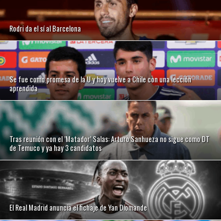
Rodri da el sí al Barcelona
Se fue como promesa de la U y hoy vuelve a Chile con una lección
aprendida
Tras reunión con el ’Matador’ Salas: Arturo Sanhueza no sigue como DT
de Temuco y ya hay 3 candidatos
El Real Madrid anuncia el fichaje de Yan Diomande