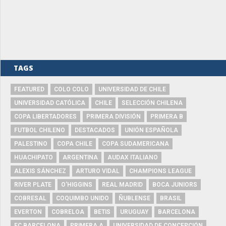
TAGS
FEATURED
COLO COLO
UNIVERSIDAD DE CHILE
UNIVERSIDAD CATÓLICA
CHILE
SELECCIÓN CHILENA
COPA LIBERTADORES
PRIMERA DIVISIÓN
PRIMERA B
FUTBOL CHILENO
DESTACADOS
UNIÓN ESPAÑOLA
PALESTINO
COPA CHILE
COPA SUDAMERICANA
HUACHIPATO
ARGENTINA
AUDAX ITALIANO
ALEXIS SÁNCHEZ
ARTURO VIDAL
CHAMPIONS LEAGUE
RIVER PLATE
O'HIGGINS
REAL MADRID
BOCA JUNIORS
COBRESAL
COQUIMBO UNIDO
ÑUBLENSE
BRASIL
EVERTON
COBRELOA
BETIS
URUGUAY
BARCELONA
FC BARCELONA
PRIMERA A
UNIVERSIDAD DE CONCEPCIÓN