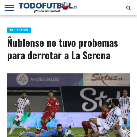
PRIMERA
DIVISIÓN
PRIMERA
SELECCIÓN
CHILENOS
FÚTBOL
B
CHILENA
EN EL
INTERNACIONAL
DESTACADOS
MUNDO
Ñublense no tuvo probemas
para derrotar a La Serena