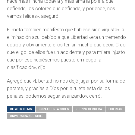
hace más hincha todavía y más ama la polera que
defiende, los colores que defiende, y por ende, nos
vamos felices», aseguró.
El meta también manifestó que hubiese sido «injusta» la
eliminación azul debido a que Libertad «era un tremendo
equipo y obviamente ellos tenían mucho que decir. Creo
que el gol de ellos fue un accidente y para mí era injusto
que por eso hubiésemos puesto en riesgo la
clasificación», dijo.
Agregó que «Libertad no nos dejó jugar por su forma de
pararse, y gracias a Dios por la ruleta esta de los
penales, podemos seguir avanzando», cerró.
RELATED ITEMS
COPA LIBERTADORES
JOHNNY HERRERA
LIBERTAD
UNIVERSIDAD DE CHILE