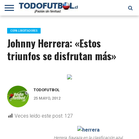
PRIMERA
DIVISIÓN
PRIMERA
SELECCIÓN
CHILENOS
FÚTBOL
B
CHILENA
EN EL
INTERNACIONAL
COPA LIBERTADORES
MUNDO
Johnny Herrera: «Estos
triunfos se disfrutan más»
TODOFUTBOL
25 MAYO, 2012
Veces leído este post:
127
Herrera, figuraza en la clasificación azul.