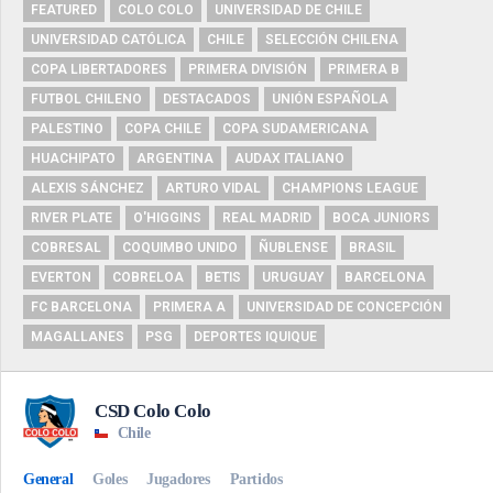
FEATURED
COLO COLO
UNIVERSIDAD DE CHILE
UNIVERSIDAD CATÓLICA
CHILE
SELECCIÓN CHILENA
COPA LIBERTADORES
PRIMERA DIVISIÓN
PRIMERA B
FUTBOL CHILENO
DESTACADOS
UNIÓN ESPAÑOLA
PALESTINO
COPA CHILE
COPA SUDAMERICANA
HUACHIPATO
ARGENTINA
AUDAX ITALIANO
ALEXIS SÁNCHEZ
ARTURO VIDAL
CHAMPIONS LEAGUE
RIVER PLATE
O'HIGGINS
REAL MADRID
BOCA JUNIORS
COBRESAL
COQUIMBO UNIDO
ÑUBLENSE
BRASIL
EVERTON
COBRELOA
BETIS
URUGUAY
BARCELONA
FC BARCELONA
PRIMERA A
UNIVERSIDAD DE CONCEPCIÓN
MAGALLANES
PSG
DEPORTES IQUIQUE