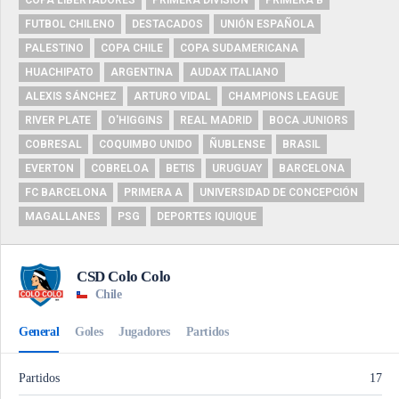
COPA LIBERTADORES
PRIMERA DIVISIÓN
PRIMERA B
FUTBOL CHILENO
DESTACADOS
UNIÓN ESPAÑOLA
PALESTINO
COPA CHILE
COPA SUDAMERICANA
HUACHIPATO
ARGENTINA
AUDAX ITALIANO
ALEXIS SÁNCHEZ
ARTURO VIDAL
CHAMPIONS LEAGUE
RIVER PLATE
O'HIGGINS
REAL MADRID
BOCA JUNIORS
COBRESAL
COQUIMBO UNIDO
ÑUBLENSE
BRASIL
EVERTON
COBRELOA
BETIS
URUGUAY
BARCELONA
FC BARCELONA
PRIMERA A
UNIVERSIDAD DE CONCEPCIÓN
MAGALLANES
PSG
DEPORTES IQUIQUE