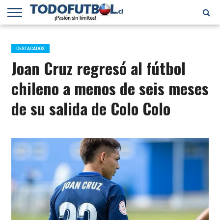
PRIMERA
DIVISIÓN
PRIMERA
SELECCIÓN
CHILENOS
FÚTBOL
B
CHILENA
EN EL
INTERNACIONAL
DESTACADOS
MUNDO
Joan Cruz regresó al fútbol
chileno a menos de seis meses
de su salida de Colo Colo