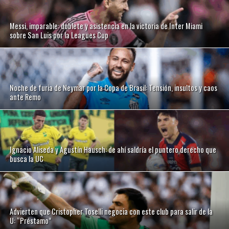
Messi, imparable: doblete y asistencia en la victoria de Inter Miami
sobre San Luis por la Leagues Cup
Noche de furia de Neymar por la Copa de Brasil: Tensión, insultos y caos
ante Remo
Ignacio Aliseda y Agustín Hausch: de ahí saldría el puntero derecho que
busca la UC
Advierten que Cristopher Toselli negocia con este club para salir de la
U: “Préstamo”