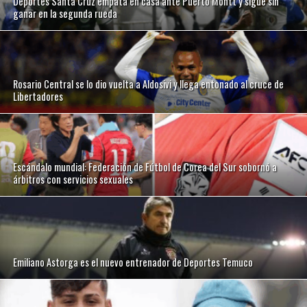
Deportes Santa Cruz empata en casa ante Puerto Montt y sigue sin
ganar en la segunda rueda
Rosario Central se lo dio vuelta a Aldosivi y llega entonado al cruce de
Libertadores
Escándalo mundial: Federación de Fútbol de Corea del Sur sobornó a
árbitros con servicios sexuales
Emiliano Astorga es el nuevo entrenador de Deportes Temuco