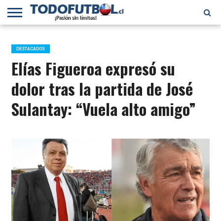
PRIMERA
DIVISIÓN
PRIMERA
SELECCIÓN
CHILENOS
FÚTBOL
B
CHILENA
EN EL
INTERNACIONAL
DESTACADOS
MUNDO
Elías Figueroa expresó su
dolor tras la partida de José
Sulantay: “Vuela alto amigo”