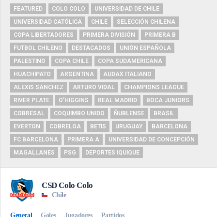
FEATURED
COLO COLO
UNIVERSIDAD DE CHILE
UNIVERSIDAD CATÓLICA
CHILE
SELECCIÓN CHILENA
COPA LIBERTADORES
PRIMERA DIVISIÓN
PRIMERA B
FUTBOL CHILENO
DESTACADOS
UNIÓN ESPAÑOLA
PALESTINO
COPA CHILE
COPA SUDAMERICANA
HUACHIPATO
ARGENTINA
AUDAX ITALIANO
ALEXIS SÁNCHEZ
ARTURO VIDAL
CHAMPIONS LEAGUE
RIVER PLATE
O'HIGGINS
REAL MADRID
BOCA JUNIORS
COBRESAL
COQUIMBO UNIDO
ÑUBLENSE
BRASIL
EVERTON
COBRELOA
BETIS
URUGUAY
BARCELONA
FC BARCELONA
PRIMERA A
UNIVERSIDAD DE CONCEPCIÓN
MAGALLANES
PSG
DEPORTES IQUIQUE