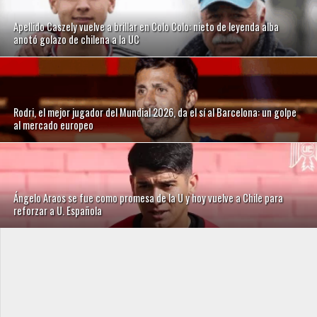
Apellido Caszely vuelve a brillar en Colo Colo: nieto de leyenda alba
anotó golazo de chilena a la UC
Rodri, el mejor jugador del Mundial 2026, da el sí al Barcelona: un golpe
al mercado europeo
Ángelo Araos se fue como promesa de la U y hoy vuelve a Chile para
reforzar a U. Española