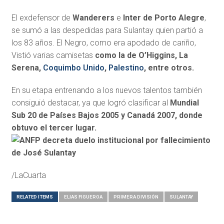
El exdefensor de
Wanderers
e
Inter de Porto Alegre
,
se sumó a las despedidas para Sulantay quien partió a
los 83 años. El Negro, como era apodado de cariño,
Vistió varias camisetas
como la de O’Higgins, La
Serena,
Coquimbo Unido
,
Palestino
, entre otros.
En su etapa entrenando a los nuevos talentos también
consiguió destacar, ya que logró clasificar al
Mundial
Sub 20 de Países Bajos 2005 y Canadá 2007, donde
obtuvo el tercer lugar.
/LaCuarta
RELATED ITEMS
ELIAS FIGUEROA
PRIMERA DIVISIÓN
SULANTAY