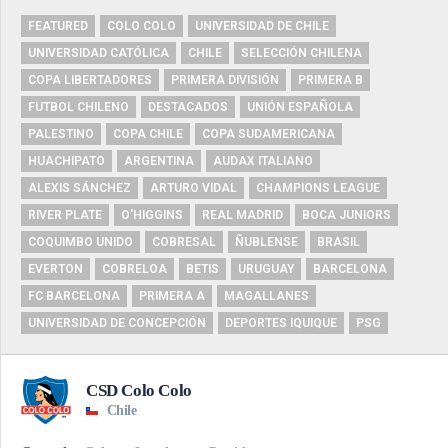
FEATURED
COLO COLO
UNIVERSIDAD DE CHILE
UNIVERSIDAD CATÓLICA
CHILE
SELECCIÓN CHILENA
COPA LIBERTADORES
PRIMERA DIVISIÓN
PRIMERA B
FUTBOL CHILENO
DESTACADOS
UNIÓN ESPAÑOLA
PALESTINO
COPA CHILE
COPA SUDAMERICANA
HUACHIPATO
ARGENTINA
AUDAX ITALIANO
ALEXIS SÁNCHEZ
ARTURO VIDAL
CHAMPIONS LEAGUE
RIVER PLATE
O'HIGGINS
REAL MADRID
BOCA JUNIORS
COQUIMBO UNIDO
COBRESAL
ÑUBLENSE
BRASIL
EVERTON
COBRELOA
BETIS
URUGUAY
BARCELONA
FC BARCELONA
PRIMERA A
MAGALLANES
UNIVERSIDAD DE CONCEPCIÓN
DEPORTES IQUIQUE
PSG