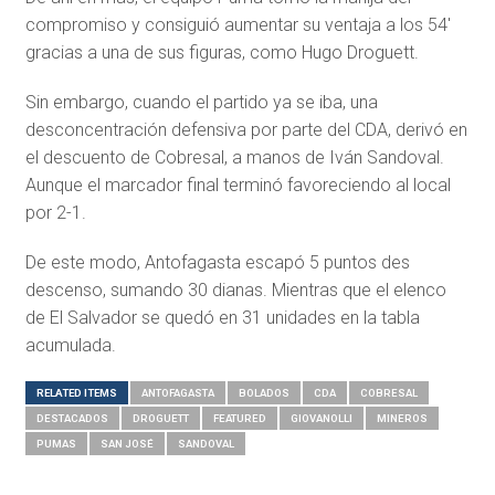
compromiso y consiguió aumentar su ventaja a los 54′
gracias a una de sus figuras, como Hugo Droguett.
Sin embargo, cuando el partido ya se iba, una
desconcentración defensiva por parte del CDA, derivó en
el descuento de Cobresal, a manos de Iván Sandoval.
Aunque el marcador final terminó favoreciendo al local
por 2-1.
De este modo, Antofagasta escapó 5 puntos des
descenso, sumando 30 dianas. Mientras que el elenco
de El Salvador se quedó en 31 unidades en la tabla
acumulada.
RELATED ITEMS
ANTOFAGASTA
BOLADOS
CDA
COBRESAL
DESTACADOS
DROGUETT
FEATURED
GIOVANOLLI
MINEROS
PUMAS
SAN JOSÉ
SANDOVAL