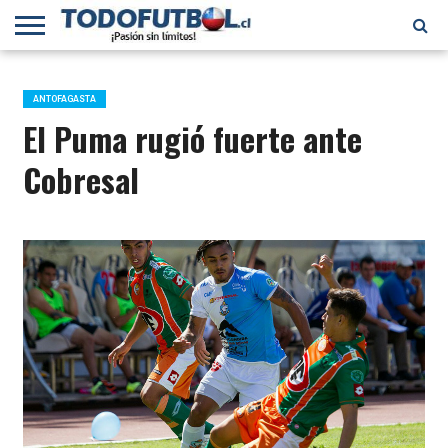
PRIMERA
DIVISIÓN
PRIMERA
SELECCIÓN
CHILENOS
FÚTBOL
B
CHILENA
EN EL
INTERNACIONAL
ANTOFAGASTA
MUNDO
El Puma rugió fuerte ante
Cobresal