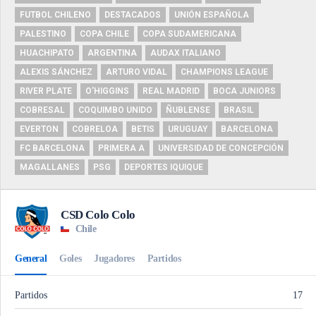
FUTBOL CHILENO
DESTACADOS
UNIÓN ESPAÑOLA
PALESTINO
COPA CHILE
COPA SUDAMERICANA
HUACHIPATO
ARGENTINA
AUDAX ITALIANO
ALEXIS SÁNCHEZ
ARTURO VIDAL
CHAMPIONS LEAGUE
RIVER PLATE
O'HIGGINS
REAL MADRID
BOCA JUNIORS
COBRESAL
COQUIMBO UNIDO
ÑUBLENSE
BRASIL
EVERTON
COBRELOA
BETIS
URUGUAY
BARCELONA
FC BARCELONA
PRIMERA A
UNIVERSIDAD DE CONCEPCIÓN
MAGALLANES
PSG
DEPORTES IQUIQUE