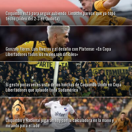
Coquimbo está para seguir subiendo, Limache parece que ya topó
techo (Video del 2-3 en Quillota)
Gonzalo Flores, Luis Riveros y el desafío con Platense: «En Copa
Libertadores todos los rivales son difíciles»
El gesto pocas veces visto de los hinchas de Coquimbo Unido en Copa
Libertadores que aplaude toda Sudamérica
Coquimbo y Nacional jugarán hoy con la calculadora en la mano y
mirando para el lado