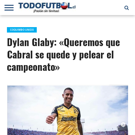
PRIMERA
DIVISIÓN
PRIMERA
SELECCIÓN
CHILENOS
FÚTBOL
B
CHILENA
EN EL
INTERNACIONAL
COQUIMBO UNIDO
MUNDO
Dylan Glaby: «Queremos que
Cabral se quede y pelear el
campeonato»