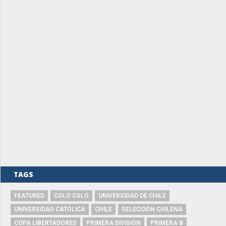
TAGS
FEATURED
COLO COLO
UNIVERSIDAD DE CHILE
UNIVERSIDAD CATÓLICA
CHILE
SELECCIÓN CHILENA
COPA LIBERTADORES
PRIMERA DIVISIÓN
PRIMERA B