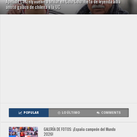
Apellido Caszely vuelve a brillar en Colo Colo: nieto de leyenda alba
anotó golazo de chilena a la UC
POPULAR
LO ÚLTIMO
COMMENTS
GALERÍA DE FOTOS: ¡España campeón del Mundo
2026!