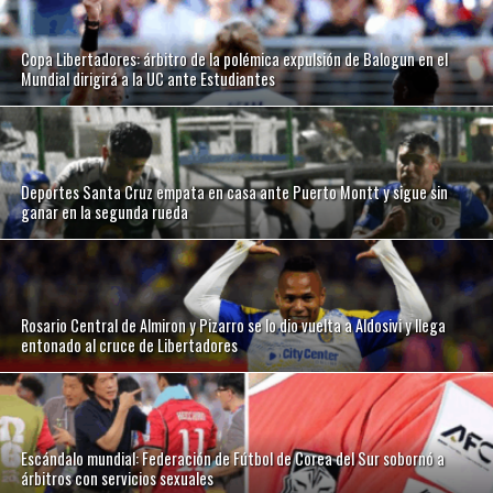
Copa Libertadores: árbitro de la polémica expulsión de Balogun en el
Mundial dirigirá a la UC ante Estudiantes
Deportes Santa Cruz empata en casa ante Puerto Montt y sigue sin
ganar en la segunda rueda
Rosario Central de Almiron y Pizarro se lo dio vuelta a Aldosivi y llega
entonado al cruce de Libertadores
Escándalo mundial: Federación de Fútbol de Corea del Sur sobornó a
árbitros con servicios sexuales