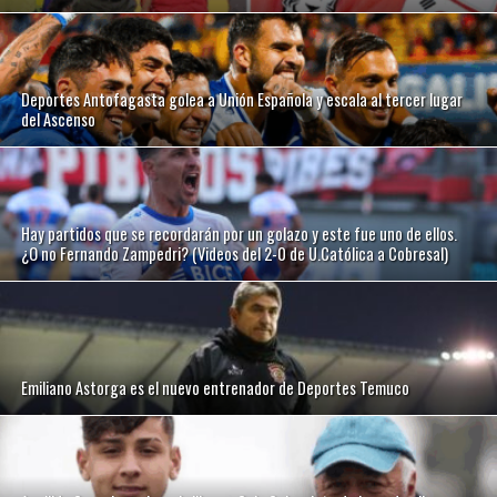
Deportes Antofagasta golea a Unión Española y escala al tercer lugar
del Ascenso
Hay partidos que se recordarán por un golazo y este fue uno de ellos.
¿O no Fernando Zampedri? (Videos del 2-0 de U.Católica a Cobresal)
Emiliano Astorga es el nuevo entrenador de Deportes Temuco