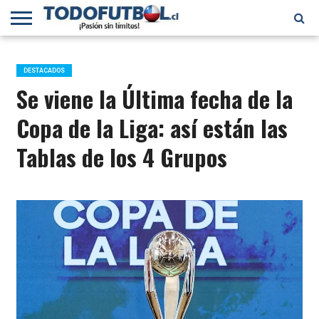
PRIMERA
DIVISIÓN
PRIMERA
SELECCIÓN
CHILENOS
FÚTBOL
B
CHILENA
EN EL
INTERNACIONAL
DESTACADOS
MUNDO
Se viene la Última fecha de la
Copa de la Liga: así están las
Tablas de los 4 Grupos