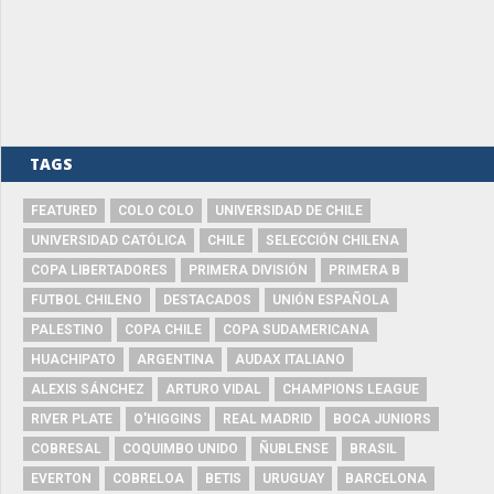
TAGS
FEATURED
COLO COLO
UNIVERSIDAD DE CHILE
UNIVERSIDAD CATÓLICA
CHILE
SELECCIÓN CHILENA
COPA LIBERTADORES
PRIMERA DIVISIÓN
PRIMERA B
FUTBOL CHILENO
DESTACADOS
UNIÓN ESPAÑOLA
PALESTINO
COPA CHILE
COPA SUDAMERICANA
HUACHIPATO
ARGENTINA
AUDAX ITALIANO
ALEXIS SÁNCHEZ
ARTURO VIDAL
CHAMPIONS LEAGUE
RIVER PLATE
O'HIGGINS
REAL MADRID
BOCA JUNIORS
COBRESAL
COQUIMBO UNIDO
ÑUBLENSE
BRASIL
EVERTON
COBRELOA
BETIS
URUGUAY
BARCELONA