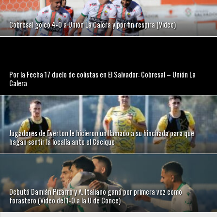
Cobresal goleó 4-0 a Unión La Calera y pór fin respira (Video)
Por la Fecha 17 duelo de colistas en El Salvador: Cobresal – Unión La
Calera
Jugadores de Everton le hicieron un llamado a su hinchada para que
hagan sentir la localía ante el Cacique
Debutó Damián Pizarro y A. Italiano ganó por primera vez como
forastero (Video del 1-0 a la U de Conce)