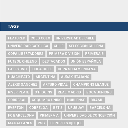
TAGS
FEATURED
COLO COLO
UNIVERSIDAD DE CHILE
UNIVERSIDAD CATÓLICA
CHILE
SELECCIÓN CHILENA
COPA LIBERTADORES
PRIMERA DIVISIÓN
PRIMERA B
FUTBOL CHILENO
DESTACADOS
UNIÓN ESPAÑOLA
PALESTINO
COPA CHILE
COPA SUDAMERICANA
HUACHIPATO
ARGENTINA
AUDAX ITALIANO
ALEXIS SÁNCHEZ
ARTURO VIDAL
CHAMPIONS LEAGUE
RIVER PLATE
O'HIGGINS
REAL MADRID
BOCA JUNIORS
COBRESAL
COQUIMBO UNIDO
ÑUBLENSE
BRASIL
EVERTON
COBRELOA
BETIS
URUGUAY
BARCELONA
FC BARCELONA
PRIMERA A
UNIVERSIDAD DE CONCEPCIÓN
MAGALLANES
PSG
DEPORTES IQUIQUE