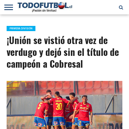
PRIMERA
DIVISIÓN
PRIMERA
SELECCIÓN
CHILENOS
FÚTBOL
B
CHILENA
EN EL
INTERNACIONAL
PRIMERA DIVISIÓN
MUNDO
¡Unión se vistió otra vez de
verdugo y dejó sin el título de
campeón a Cobresal