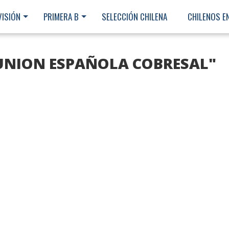
VISIÓN
PRIMERA B
SELECCIÓN CHILENA
CHILENOS E
"UNION ESPAÑOLA COBRESAL"
Ministerio Secretaría Gener