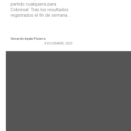
partido cualquiera para
Cobresal. Tras los resultados
registrados el fin de semana...
Gerardo Ayala Pizarro
8 DICIEMBRE, 2023