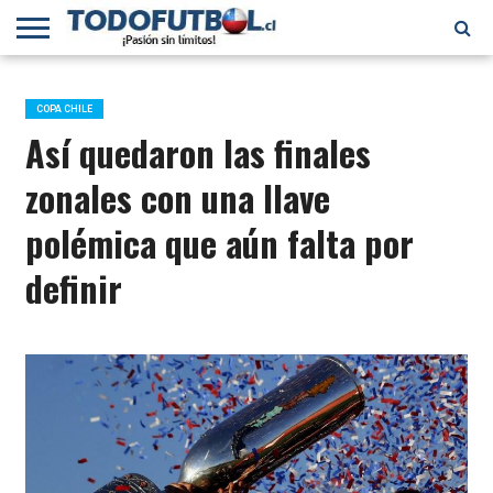
PRIMERA
DIVISIÓN
PRIMERA
SELECCIÓN
CHILENOS
FÚTBOL
B
CHILENA
EN EL
INTERNACIONAL
COPA CHILE
MUNDO
Así quedaron las finales
zonales con una llave
polémica que aún falta por
definir