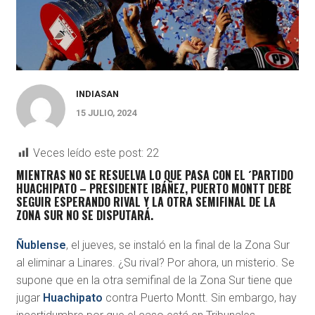
INDIASAN
15 JULIO, 2024
Veces leído este post:
22
MIENTRAS NO SE RESUELVA LO QUE PASA CON EL ´PARTIDO
HUACHIPATO – PRESIDENTE IBÁÑEZ, PUERTO MONTT DEBE
SEGUIR ESPERANDO RIVAL Y LA OTRA SEMIFINAL DE LA
ZONA SUR NO SE DISPUTARÁ.
Ñublense
, el jueves, se instaló en la final de la Zona Sur
al eliminar a Linares. ¿Su rival? Por ahora, un misterio. Se
supone que en la otra semifinal de la Zona Sur tiene que
jugar
Huachipato
contra Puerto Montt. Sin embargo, hay