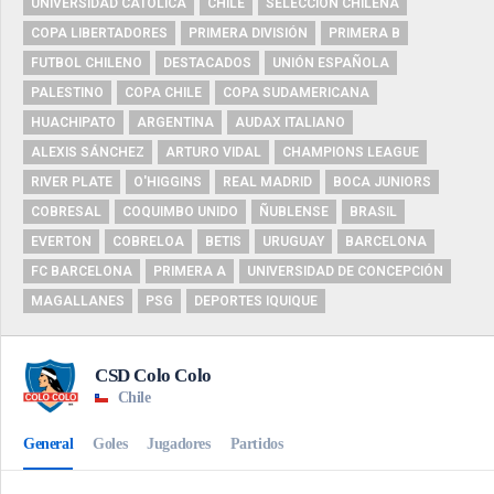
UNIVERSIDAD CATÓLICA
CHILE
SELECCIÓN CHILENA
COPA LIBERTADORES
PRIMERA DIVISIÓN
PRIMERA B
FUTBOL CHILENO
DESTACADOS
UNIÓN ESPAÑOLA
PALESTINO
COPA CHILE
COPA SUDAMERICANA
HUACHIPATO
ARGENTINA
AUDAX ITALIANO
ALEXIS SÁNCHEZ
ARTURO VIDAL
CHAMPIONS LEAGUE
RIVER PLATE
O'HIGGINS
REAL MADRID
BOCA JUNIORS
COBRESAL
COQUIMBO UNIDO
ÑUBLENSE
BRASIL
EVERTON
COBRELOA
BETIS
URUGUAY
BARCELONA
FC BARCELONA
PRIMERA A
UNIVERSIDAD DE CONCEPCIÓN
MAGALLANES
PSG
DEPORTES IQUIQUE