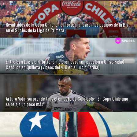
Resultados de la Copa Chile: en el norte mandaron los equipos de la B y
en el Sur los de la Liga de Primera
Entre San Luis y el árbitro le hicieron pasar un papelón a Universidad
Católica en Quillota (Videos del 4-0 en el Lucio Fariña)
Arturo Vidal sorprende tras el empate de Colo Colo: “En Copa Chile uno
se relaja un poco más”