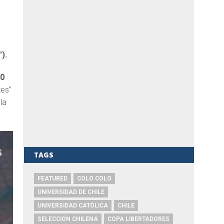
a
).
20
tes”
la
TAGS
FEATURED
COLO COLO
UNIVERSIDAD DE CHILE
UNIVERSIDAD CATÓLICA
CHILE
SELECCIÓN CHILENA
COPA LIBERTADORES