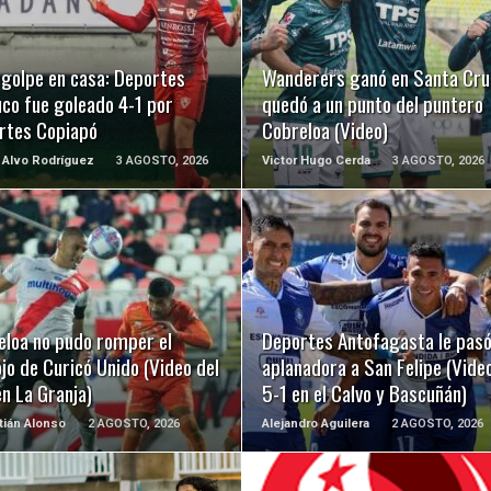
LEER MÁS
LEER MÁS
 golpe en casa: Deportes
Wanderers ganó en Santa Cru
co fue goleado 4-1 por
quedó a un punto del puntero
rtes Copiapó
Cobreloa (Video)
 Alvo Rodríguez
3 AGOSTO, 2026
Victor Hugo Cerda
3 AGOSTO, 2026
LEER MÁS
LEER MÁS
eloa no pudo romper el
Deportes Antofagasta le pasó
jo de Curicó Unido (Video del
aplanadora a San Felipe (Video
n La Granja)
5-1 en el Calvo y Bascuñán)
ián Alonso
2 AGOSTO, 2026
Alejandro Aguilera
2 AGOSTO, 2026