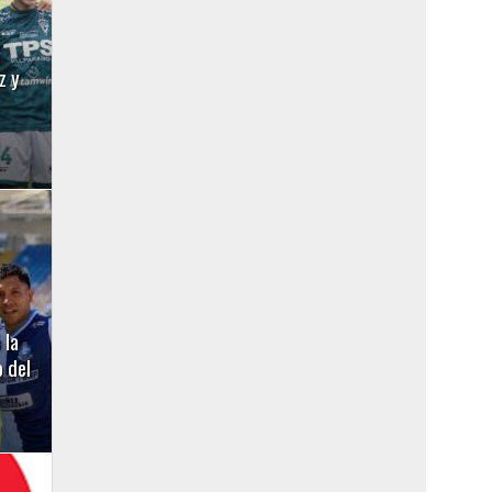
z y
 la
 del