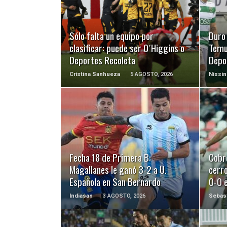
LEER MÁS
Sólo falta un equipo por
Duro
clasificar: puede ser O´Higgins o
Temu
Deportes Recoleta
Depo
Cristina Sanhueza
5 AGOSTO, 2026
Nissin
LEER MÁS
Fecha 18 de Primera B:
Cobr
Magallanes le ganó 3-2 a U.
cerro
Española en San Bernardo
0-0 e
Indiasan
3 AGOSTO, 2026
Sebast