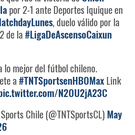
la
por 2-1 ante Deportes Iquique en
atchdayLunes
, duelo válido por la
2 de la
#LigaDeAscensoCaixun
a lo mejor del fútbol chileno.
bete a
#TNTSportsenHBOMax
Link
pic.twitter.com/N2OU2jA23C
Sports Chile (@TNTSportsCL)
May
26