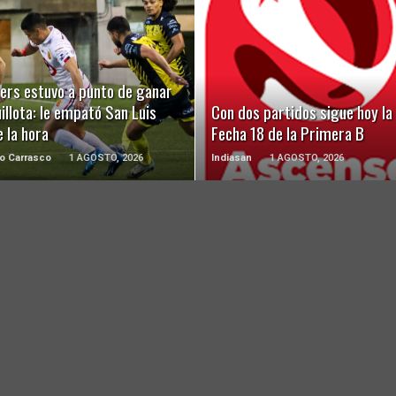
LEER MÁS
LEER MÁS
ers estuvo a punto de ganar
illota: le empató San Luis
Con dos partidos sigue hoy la
 la hora
Fecha 18 de la Primera B
o Carrasco
1 AGOSTO, 2026
Indiasan
1 AGOSTO, 2026