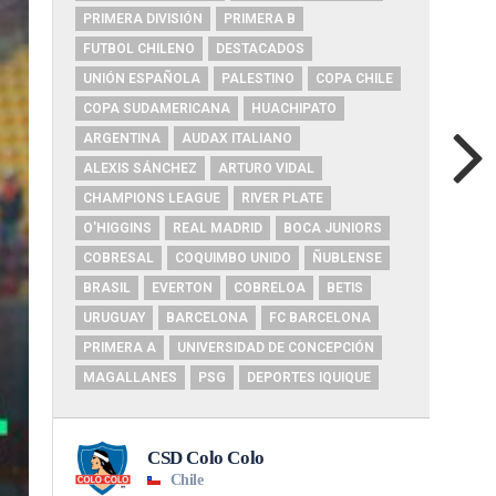
PRIMERA DIVISIÓN
PRIMERA B
FUTBOL CHILENO
DESTACADOS
UNIÓN ESPAÑOLA
PALESTINO
COPA CHILE
COPA SUDAMERICANA
HUACHIPATO
ARGENTINA
AUDAX ITALIANO
ALEXIS SÁNCHEZ
ARTURO VIDAL
CHAMPIONS LEAGUE
RIVER PLATE
O'HIGGINS
REAL MADRID
BOCA JUNIORS
COBRESAL
COQUIMBO UNIDO
ÑUBLENSE
BRASIL
EVERTON
COBRELOA
BETIS
URUGUAY
BARCELONA
FC BARCELONA
PRIMERA A
UNIVERSIDAD DE CONCEPCIÓN
MAGALLANES
PSG
DEPORTES IQUIQUE