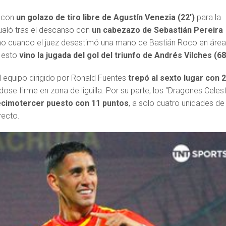
 con
un golazo de tiro libre de Agustín Venezia (22′)
para la
igualó tras el descanso con
un cabezazo de Sebastián Pereira
ino cuando el juez desestimó una mano de Bastián Roco en áre
 esto
vino la jugada del gol del triunfo de Andrés Vilches (68′
l equipo dirigido por Ronald Fuentes
trepó al sexto lugar con 
dose firme en zona de liguilla. Por su parte, los “Dragones Celes
ecimotercer puesto con 11 puntos
, a solo cuatro unidades de 
recto.