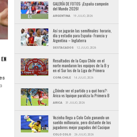
GALERÍA DE FOTOS: ¡España campeón
del Mundo 2026!
ARGENTINA
19 JULIO, 2026
Así se jugarán las semifinales: horario,
día y estadio para España- Francia y
Argentina – Inglaterra
DESTACADOS
12 JULIO, 2026
 EN
Resultados de la Copa Chile: en el
norte mandaron los equipos de la B y
en el Sur los de la Liga de Primera
tes
COPA CHILE
14 JULIO, 2026
a
¿Dónde ver el partido y a qué hora?:
Arica vs Iquique paraliza la Primera B
ARICA
31 JULIO, 2026
Vozinha llega a Colo Colo ganando un
sueldo millonario, pero distante de los
jugadores mejor pagados del Cacique
COLO COLO
26 JULIO, 2026