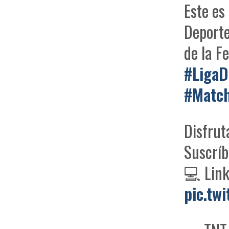
Este es
Deporte
de la F
#LigaD
#Match
Disfrut
Suscrí
💻 Lin
pic.tw