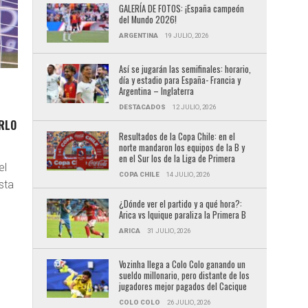
GALERÍA DE FOTOS: ¡España campeón
del Mundo 2026!
ARGENTINA
19 JULIO, 2026
Así se jugarán las semifinales: horario,
día y estadio para España- Francia y
Argentina – Inglaterra
DESTACADOS
12 JULIO, 2026
RLO
Resultados de la Copa Chile: en el
norte mandaron los equipos de la B y
en el Sur los de la Liga de Primera
el
COPA CHILE
14 JULIO, 2026
sta
.
¿Dónde ver el partido y a qué hora?:
Arica vs Iquique paraliza la Primera B
ARICA
31 JULIO, 2026
Vozinha llega a Colo Colo ganando un
sueldo millonario, pero distante de los
jugadores mejor pagados del Cacique
COLO COLO
26 JULIO, 2026