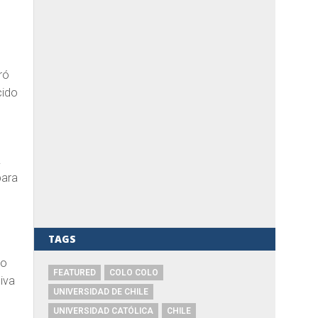
ró
cido
.
para
TAGS
mo
FEATURED
COLO COLO
iva
UNIVERSIDAD DE CHILE
UNIVERSIDAD CATÓLICA
CHILE