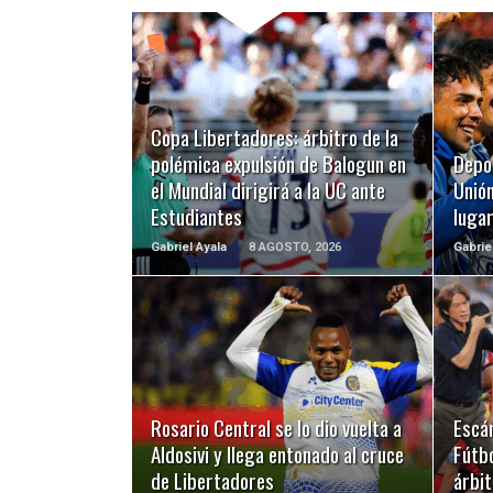
LEER MÁS
Copa Libertadores: árbitro de la
polémica expulsión de Balogun en
Depo
el Mundial dirigirá a la UC ante
Unión
Estudiantes
luga
Gabriel Ayala
8 AGOSTO, 2026
Gabrie
LEER MÁS
Rosario Central se lo dio vuelta a
Escá
Aldosivi y llega entonado al cruce
Fútbo
de Libertadores
árbit