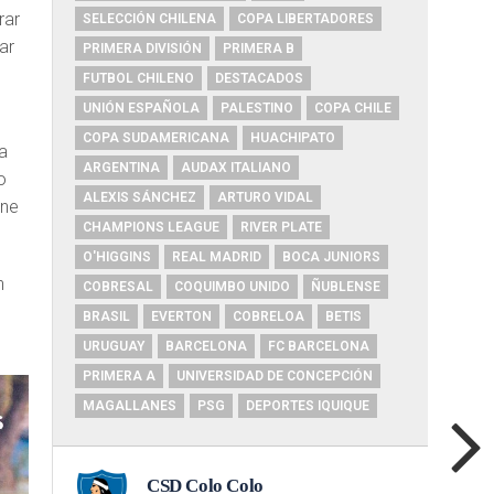
rar
SELECCIÓN CHILENA
COPA LIBERTADORES
ar
PRIMERA DIVISIÓN
PRIMERA B
s
FUTBOL CHILENO
DESTACADOS
UNIÓN ESPAÑOLA
PALESTINO
COPA CHILE
COPA SUDAMERICANA
HUACHIPATO
a
ARGENTINA
AUDAX ITALIANO
o
ALEXIS SÁNCHEZ
ARTURO VIDAL
ene
CHAMPIONS LEAGUE
RIVER PLATE
O'HIGGINS
REAL MADRID
BOCA JUNIORS
n
COBRESAL
COQUIMBO UNIDO
ÑUBLENSE
BRASIL
EVERTON
COBRELOA
BETIS
URUGUAY
BARCELONA
FC BARCELONA
PRIMERA A
UNIVERSIDAD DE CONCEPCIÓN
MAGALLANES
PSG
DEPORTES IQUIQUE