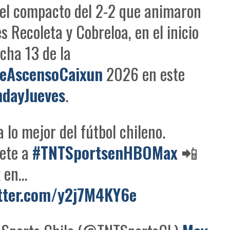
 el compacto del 2-2 que animaron
s Recoleta y Cobreloa, en el inicio
echa 13 de la
eAscensoCaixun
2026 en este
dayJueves
.
a lo mejor del fútbol chileno.
bete a
#TNTSportsenHBOMax
📲
k en…
itter.com/y2j7M4KY6e