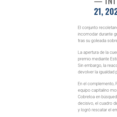
— TNT 
21, 20
El conjunto recoletan
incomodar durante gr
tras su goleada sob
La apertura de la cue
premio mediante Estig
Sin embargo, la reac
devolver la igualdad 
En el complemento, Re
equipo capitalino mo
Cobreloa en búsqueda
decisivo, el cuadro 
y logró rescatar el e