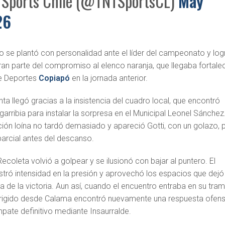
Sports Chile (@TNTSportsCL)
May
26
o se plantó con personalidad ante el líder del campeonato y log
an parte del compromiso al elenco naranja, que llegaba fortale
re Deportes
Copiapó
en la jornada anterior.
nta llegó gracias a la insistencia del cuadro local, que encontró
arribia para instalar la sorpresa en el Municipal Leonel Sánchez
ción loína no tardó demasiado y apareció Gotti, con un golazo, 
parcial antes del descanso.
coleta volvió a golpear y se ilusionó con bajar al puntero. El
stró intensidad en la presión y aprovechó los espacios que dejó
 de la victoria. Aun así, cuando el encuentro entraba en su tra
dirigido desde Calama encontró nuevamente una respuesta ofens
mpate definitivo mediante Insaurralde.