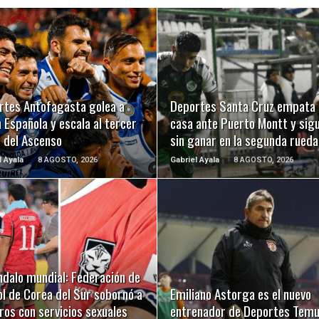
LEER MÁS
LEER MÁS
rtes Antofagasta golea a
Deportes Santa Cruz empata 
 Española y escala al tercer
casa ante Puerto Montt y sig
r del Ascenso
sin ganar en la segunda rueda
l Ayala
8 AGOSTO, 2026
Gabriel Ayala
8 AGOSTO, 2026
LEER MÁS
LEER MÁS
ndalo mundial: Federación de
l de Corea del Sur sobornó a
Emiliano Astorga es el nuevo
ros con servicios sexuales
entrenador de Deportes Tem