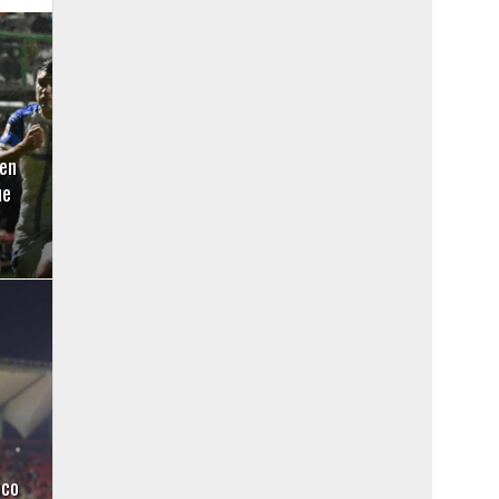
en
ue
uco