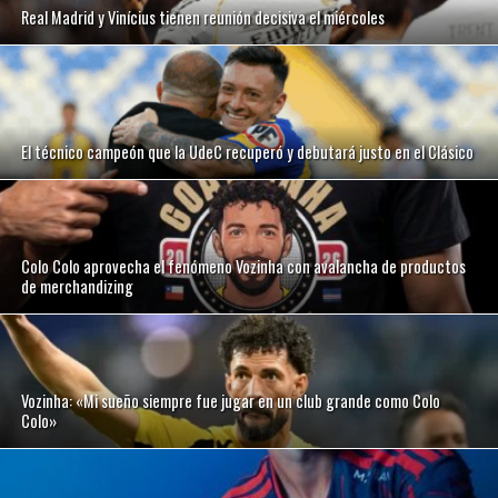
Real Madrid y Vinícius tienen reunión decisiva el miércoles
El técnico campeón que la UdeC recuperó y debutará justo en el Clásico
Colo Colo aprovecha el fenómeno Vozinha con avalancha de productos
de merchandizing
Vozinha: «Mi sueño siempre fue jugar en un club grande como Colo
Colo»