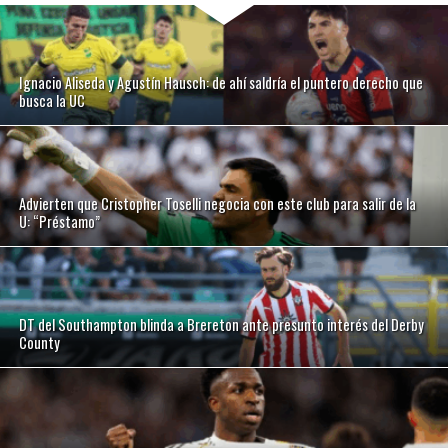
Ignacio Aliseda y Agustín Hausch: de ahí saldría el puntero derecho que
busca la UC
Advierten que Cristopher Toselli negocia con este club para salir de la
U: “Préstamo”
DT del Southampton blinda a Brereton ante presunto interés del Derby
County