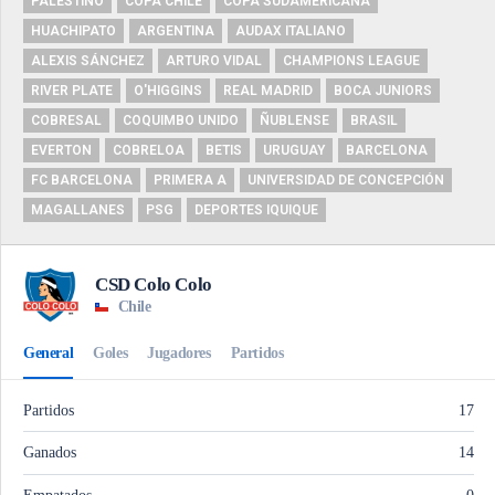
PALESTINO
COPA CHILE
COPA SUDAMERICANA
HUACHIPATO
ARGENTINA
AUDAX ITALIANO
ALEXIS SÁNCHEZ
ARTURO VIDAL
CHAMPIONS LEAGUE
RIVER PLATE
O'HIGGINS
REAL MADRID
BOCA JUNIORS
COBRESAL
COQUIMBO UNIDO
ÑUBLENSE
BRASIL
EVERTON
COBRELOA
BETIS
URUGUAY
BARCELONA
FC BARCELONA
PRIMERA A
UNIVERSIDAD DE CONCEPCIÓN
MAGALLANES
PSG
DEPORTES IQUIQUE