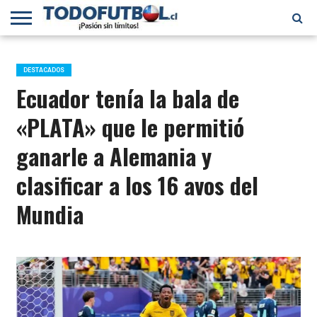
PRIMERA
DIVISIÓN
PRIMERA
SELECCIÓN
CHILENOS
FÚTBOL
B
CHILENA
EN EL
INTERNACIONAL
DESTACADOS
MUNDO
Ecuador tenía la bala de
«PLATA» que le permitió
ganarle a Alemania y
clasificar a los 16 avos del
Mundia