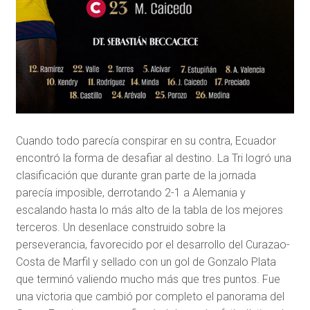
Cuando todo parecía conspirar en su contra, Ecuador
encontró la forma de desafiar al destino. La Tri logró una
clasificación que durante gran parte de la jornada
parecía imposible, derrotando 2-1 a Alemania y
escalando hasta lo más alto de la tabla de los mejores
terceros. Un desenlace construido sobre la
perseverancia, favorecido por el desarrollo del Curazao-
Costa de Marfil y sellado con un gol de Gonzalo Plata
que terminó valiendo mucho más que tres puntos. Fue
una victoria que cambió por completo el panorama del