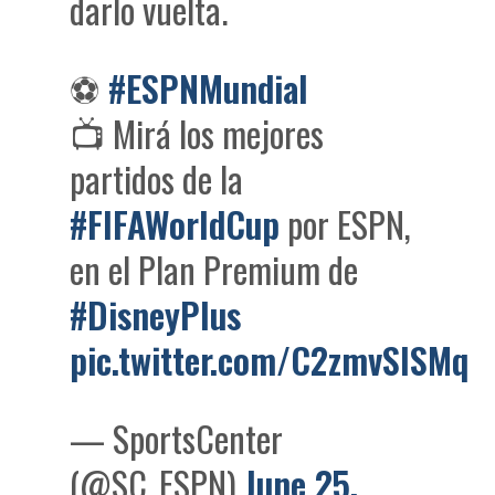
darlo vuelta.
⚽
#ESPNMundial
📺 Mirá los mejores
partidos de la
#FIFAWorldCup
por ESPN,
en el Plan Premium de
#DisneyPlus
pic.twitter.com/C2zmvSISMq
— SportsCenter
(@SC_ESPN)
June 25,