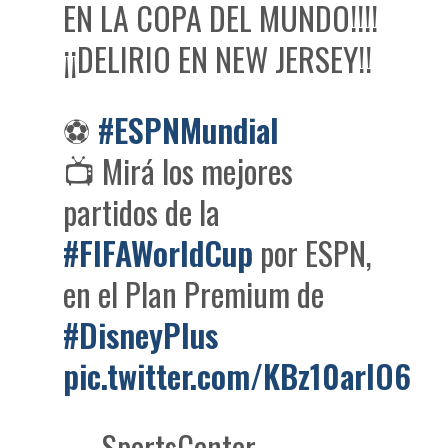
EN LA COPA DEL MUNDO!!!!
¡¡DELIRIO EN NEW JERSEY!!
⚽
#ESPNMundial
📺 Mirá los mejores
partidos de la
#FIFAWorldCup
por ESPN,
en el Plan Premium de
#DisneyPlus
pic.twitter.com/KBz10arlO6
— SportsCenter