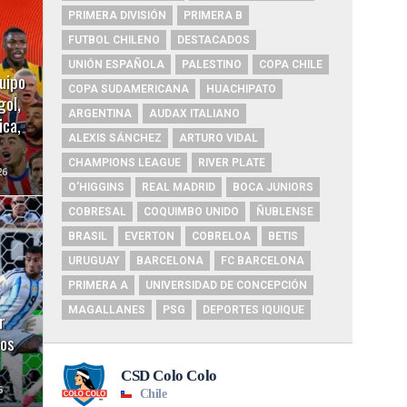
PRIMERA DIVISIÓN
PRIMERA B
FUTBOL CHILENO
DESTACADOS
UNIÓN ESPAÑOLA
PALESTINO
COPA CHILE
uipo
COPA SUDAMERICANA
HUACHIPATO
gol,
ARGENTINA
AUDAX ITALIANO
ica,
ALEXIS SÁNCHEZ
ARTURO VIDAL
CHAMPIONS LEAGUE
RIVER PLATE
26
O'HIGGINS
REAL MADRID
BOCA JUNIORS
COBRESAL
COQUIMBO UNIDO
ÑUBLENSE
BRASIL
EVERTON
COBRELOA
BETIS
URUGUAY
BARCELONA
FC BARCELONA
PRIMERA A
UNIVERSIDAD DE CONCEPCIÓN
MAGALLANES
PSG
DEPORTES IQUIQUE
r
dos
6