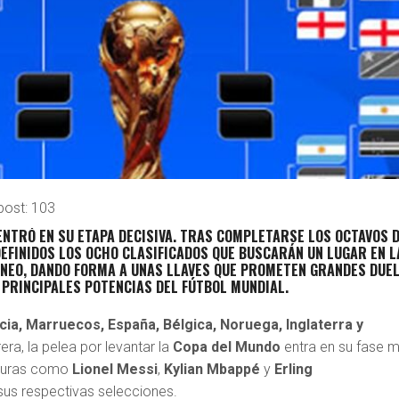
post:
103
ENTRÓ EN SU ETAPA DECISIVA. TRAS COMPLETARSE LOS
OCTAVOS 
DEFINIDOS LOS
OCHO CLASIFICADOS
QUE BUSCARÁN UN LUGAR EN L
RNEO, DANDO FORMA A UNAS LLAVES QUE PROMETEN GRANDES DUE
 PRINCIPALES POTENCIAS DEL FÚTBOL MUNDIAL.
cia, Marruecos, España, Bélgica, Noruega, Inglaterra y
era, la pelea por levantar la
Copa del Mundo
entra en su fase 
iguras como
Lionel Messi
,
Kylian Mbappé
y
Erling
sus respectivas selecciones.