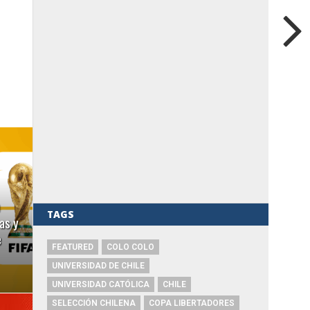
TAGS
as y
e
FEATURED
COLO COLO
UNIVERSIDAD DE CHILE
UNIVERSIDAD CATÓLICA
CHILE
SELECCIÓN CHILENA
COPA LIBERTADORES