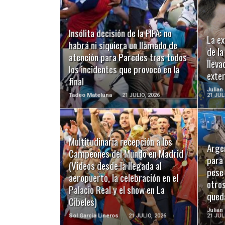
Insólita decisión de la FIFA: no
LEER MÁS
La e
habrá ni siquiera un llamado de
de la
atención para Paredes tras todos
lleva
los incidentes que provocó en la
exter
final
Julian
Tadeo Mateluna
21 JULIO, 2026
21 JUL
Multitudinaria recepción a los
Argen
Campeones del Mundo en Madrid
LEER MÁS
para 
(Videos desde la llegada al
pese
aeropuerto, la celebración en el
otro
Palacio Real y el show en La
qued
Cibeles)
Julian
Sol Garcia Lineros
21 JULIO, 2026
21 JUL