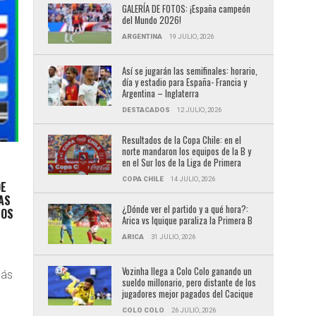
GALERÍA DE FOTOS: ¡España campeón
del Mundo 2026!
ARGENTINA
19 JULIO, 2026
Así se jugarán las semifinales: horario,
día y estadio para España- Francia y
Argentina – Inglaterra
DESTACADOS
12 JULIO, 2026
Resultados de la Copa Chile: en el
norte mandaron los equipos de la B y
en el Sur los de la Liga de Primera
COPA CHILE
14 JULIO, 2026
DE
AS
¿Dónde ver el partido y a qué hora?:
LOS
Arica vs Iquique paraliza la Primera B
ARICA
31 JULIO, 2026
Vozinha llega a Colo Colo ganando un
más
sueldo millonario, pero distante de los
jugadores mejor pagados del Cacique
COLO COLO
26 JULIO, 2026