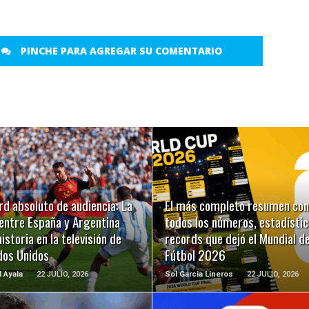
PINCHE PARA AGREGAR SU COMENTARIO
LEER MÁS
LEER MÁS
d absoluto de audiencia: La
El más completo resumen con
 entre España y Argentina
todos los números, estadístic
historia en la televisión de
records que dejó el Mundial d
dos Unidos
Fútbol 2026
l Ayala
22 JULIO, 2026
Sol Garcia Lineros
22 JULIO, 2026