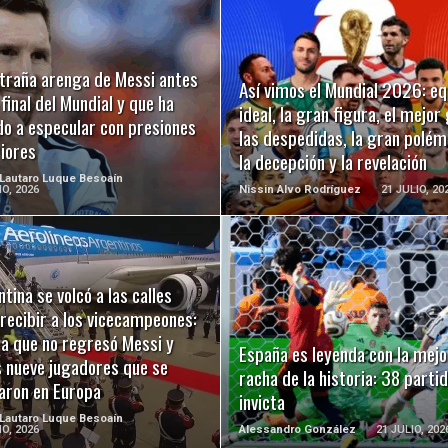
LEER MÁS
LEER MÁS
xtraña arenga de Messi antes
Así vimos el Mundial 2026: eq
 final del Mundial y que ha
ideal, la gran figura, el mejor 
do a especular con presiones
las despedidas, la gran polém
iores
la decepción y la revelación
 Lautaro Luque Besoaín
IO, 2026
Nissin Alvo Rodríguez
21 JULIO, 20
tina se volcó a las calles
LEER MÁS
LEER MÁS
recibir a los vicecampeones:
 a que no regresó Messi y
España es leyenda con la mejo
s nueve jugadores que se
racha de la historia: 38 parti
aron en Europa
invicta
 Lautaro Luque Besoaín
IO, 2026
Alessandro González
21 JULIO, 202