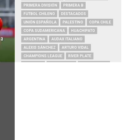
PRIMERA DIVISIÓN
PRIMERA B
FUTBOL CHILENO
DESTACADOS
UNIÓN ESPAÑOLA
PALESTINO
COPA CHILE
COPA SUDAMERICANA
HUACHIPATO
 a
ARGENTINA
AUDAX ITALIANO
ALEXIS SÁNCHEZ
ARTURO VIDAL
CHAMPIONS LEAGUE
RIVER PLATE
O'HIGGINS
REAL MADRID
BOCA JUNIORS
COBRESAL
COQUIMBO UNIDO
ÑUBLENSE
BRASIL
EVERTON
COBRELOA
BETIS
URUGUAY
BARCELONA
FC BARCELONA
PRIMERA A
UNIVERSIDAD DE CONCEPCIÓN
MAGALLANES
PSG
DEPORTES IQUIQUE