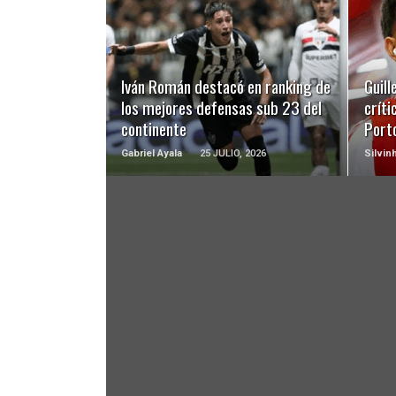
LEER MÁS
Iván Román destacó en ranking de
Guill
los mejores defensas sub 23 del
críti
continente
Port
Gabriel Ayala
25 JULIO, 2026
Silvin