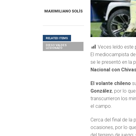
MAXIMILIANO SOLÍS
RELATED ITEMS
DIEGO VALDES
Veces leído este 
LESIONADO
El mediocampista d
se le presentó en la 
Nacional con Chivas
El volante chileno
s
González
, por lo qu
transcurrieron los m
el campo.
Cerca del final de la
ocasiones, por lo que
del terreno de juego