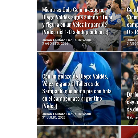
LEER MÁS
Mientras Colo Colo lo espera,
Con J
Diego Valdés sigue siendo titular
Vicen
y figura en un Vélez imparable
campo
(Video del 1-0 a Independiente)
0 a R
Julian Lautaro Luque Besoaín
Julian
3 AGOSTO, 2026
3 AGOS
Con un golazo de Diego Valdés,
LEER MÁS
Vélez le ganó al Talleres de
Sampaoli, que no da pie con bola
Darío
en el campeonato argentino
cayer
(Video)
se d
Julian Lautaro Luque Besoaín
31 JULIO, 2026
Gabrie