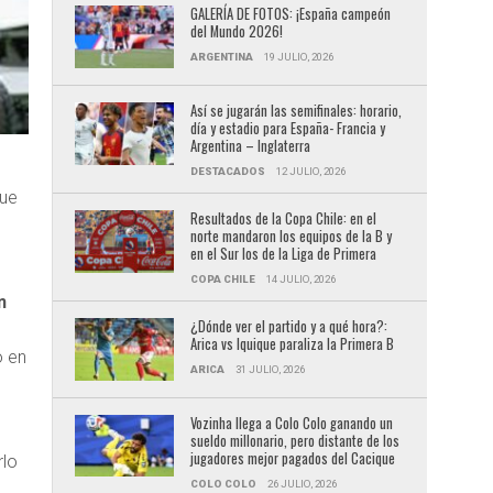
GALERÍA DE FOTOS: ¡España campeón
del Mundo 2026!
ARGENTINA
19 JULIO, 2026
Así se jugarán las semifinales: horario,
día y estadio para España- Francia y
Argentina – Inglaterra
DESTACADOS
12 JULIO, 2026
que
Resultados de la Copa Chile: en el
norte mandaron los equipos de la B y
en el Sur los de la Liga de Primera
COPA CHILE
14 JULIO, 2026
n
¿Dónde ver el partido y a qué hora?:
Arica vs Iquique paraliza la Primera B
o en
ARICA
31 JULIO, 2026
Vozinha llega a Colo Colo ganando un
sueldo millonario, pero distante de los
jugadores mejor pagados del Cacique
rlo
COLO COLO
26 JULIO, 2026