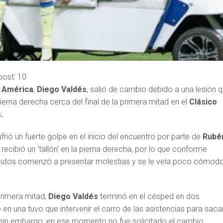
post:
10
e
América
,
Diego Valdés
, salió de cambio debido a una lesión 
pierna derecha cerca del final de la primera mitad en el
Clásico
.
ufrió un fuerte golpe en el inicio del encuentro por parte de
Rubé
e recibió un ‘tallón’ en la pierna derecha, por lo que conforme
inutos comenzó a presentar molestias y se le veía poco cómod
 primera mitad,
Diego
Valdés
terminó en el césped en dos
 en una tuvo que intervenir el carro de las asistencias para saca
; sin embargo, en ese momento no fue solicitado el cambio.