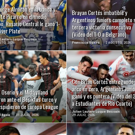
LEER MÁS
LEER MÁS
orge Almirón en la banca y
Brayan Cortés imbatible y
te Pizarro en el medio
Argentinos Juniors completo 
, Rosario Central le ganó 1-
tercera victoria consecutiva
iver Plate
(Video del 1-0 a Belgrano)
 Lautaro Luque Besoaín
TO, 2026
Francisca Suazo
2 AGOSTO, 2026
LEER MÁS
LEER MÁS
Con Brian Cortés entregando 
arco en cero, Argentinos Juni
 Osorio y el Midtjylland
ganó y es puntero (Video del 
on ante el Besiktas turco y
a Estudiantes de Río Cuarto)
espidieron de Europa League
Julian Lautaro Luque Besoaín
l Ayala
31 JULIO, 2026
29 JULIO, 2026