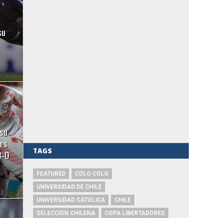
su
su
ors
TAGS
3-0
FEATURED
COLO COLO
UNIVERSIDAD DE CHILE
UNIVERSIDAD CATÓLICA
CHILE
SELECCIÓN CHILENA
COPA LIBERTADORES